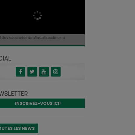
tdek alles over de Vlaamse cinema
couvrez tout le cinéma flamand
CIAL
WSLETTER
INSCRIVEZ-VOUS ICI!
OUTES LES NEWS