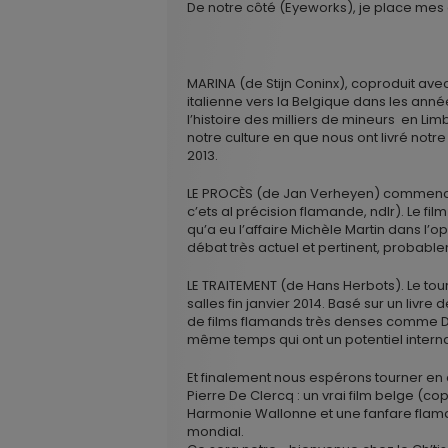
De notre côté (Eyeworks), je place mes 
MARINA (de Stijn Coninx), coproduit avec 
italienne vers la Belgique dans les anné
l’histoire des milliers de mineurs en Li
notre culture en que nous ont livré notre
2013.
LE PROCÈS (de Jan Verheyen) commence le
c’ets al précision flamande, ndlr). Le film
qu’a eu l’affaire Michèle Martin dans l’o
débat très actuel et pertinent, probabl
LE TRAITEMENT (de Hans Herbots). Le tou
salles fin janvier 2014. Basé sur un livre 
de films flamands très denses comme De
même temps qui ont un potentiel interna
Et finalement nous espérons tourner en
Pierre De Clercq : un vrai film belge (c
Harmonie Wallonne et une fanfare flam
mondial.