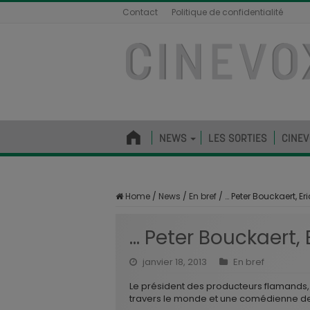
Contact
Politique de confidentialité
NEWS
LES SORTIES
CINEV
Home
/
News
/
En bref
/
… Peter Bouckaert, Er
… Peter Bouckaert, 
janvier 18, 2013
En bref
Le président des producteurs flamands,
travers le monde et une comédienne deve