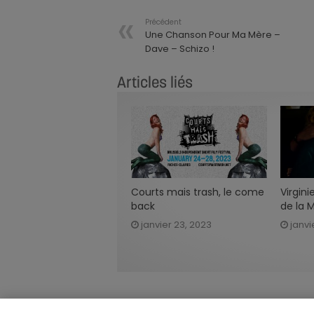
Précédent
Une Chanson Pour Ma Mère –
Dave – Schizo !
Articles liés
Courts mais trash, le come
Virgini
back
de la M
janvier 23, 2023
janvi