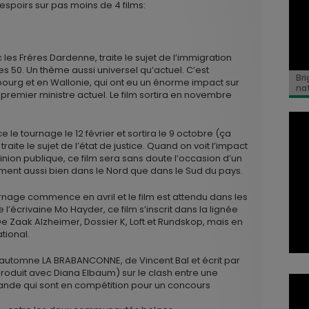
espoirs sur pas moins de 4 films:
les Fréres Dardenne, traite le sujet de l’immigration
es 50. Un thème aussi universel qu’actuel. C’est
Bri
mbourg et en Wallonie, qui ont eu un énorme impact sur
na
 premier ministre actuel. Le film sortira en novembre
 tournage le 12 février et sortira le 9 octobre (ça
 traite le sujet de l’état de justice. Quand on voit l’impact
pinion publique, ce film sera sans doute l’occasion d’un
ement aussi bien dans le Nord que dans le Sud du pays.
rnage commence en avril et le film est attendu dans les
de l’écrivaine Mo Hayder, ce film s’inscrit dans la lignée
 Zaak Alzheimer, Dossier K, Loft et Rundskop, mais en
tional.
 automne LA BRABANCONNE, de Vincent Bal et écrit par
oproduit avec Diana Elbaum) sur le clash entre une
ande qui sont en compétition pour un concours