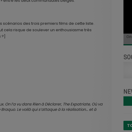
s » entre les deux communautés belges.
s scénarios des trois premiers films de cette liste.
t cela risque de soulever un enthousiasme très
 ?]
On
Dé
SO
NE
. On l’a vu dans Rien à Déclarer, The Expatriate, Où va
e Braquo. Le voilà qui s’attaque à la réalisation… et à
T