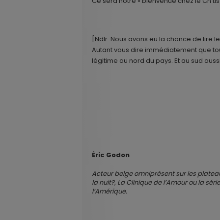
Ce sera notre « bienvenue chez le Ch’ti
[Ndlr. Nous avons eu la chance de lire le
Autant vous dire immédiatement que tou
légitime au nord du pays. Et au sud aussi
Éric Godon
Acteur belge omniprésent sur les plateaux
la nuit?, La Clinique de l’Amour ou la séri
l’Amérique.