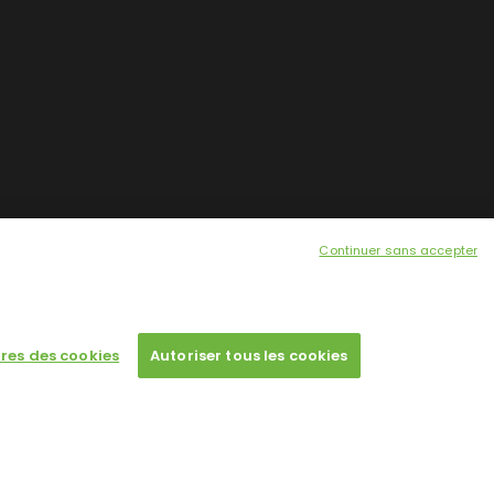
Continuer sans accepter
res des cookies
Autoriser tous les cookies
 a single license for each domain name.
Designed by
Poids Plume
- Web by
Point Be