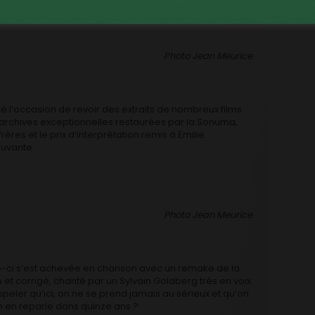
Photo Jean Meurice
té l’occasion de revoir des extraits de nombreux films
 archives exceptionnelles restaurées par la Sonuma,
es et le prix d’interprétation remis à Emilie
uvante.
Photo Jean Meurice
e-ci s’est achevée en chanson avec un remake de la
et corrigé, chanté par un Sylvain Goldberg très en voix
peler qu’ici, on ne se prend jamais au sérieux et qu’on
n en reparle dans quinze ans ?