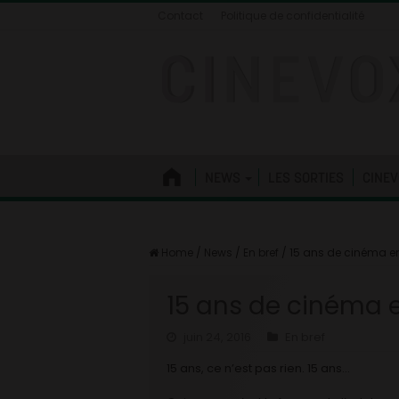
Contact
Politique de confidentialité
NEWS
LES SORTIES
CINEV
Home
/
News
/
En bref
/
15 ans de cinéma en
15 ans de cinéma e
juin 24, 2016
En bref
15 ans, ce n’est pas rien. 15 ans…