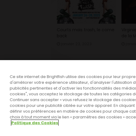
Courts mais trash, le come
Virgini
back
de la M
janvier 23, 2023
janvi
Ce site internet de Brightfish utilise des cookies pour leur propr
d'améliorer votre expérience utilisateur, d'analyser l'utilisatio
publicités pertinentes et d'activer les fonctionnalités des médias
cookies", vous acceptez le stockage de toutes les catégories de 
Continuer sans accepter » vous refusez le stockage des cookies
cookies pour une publicité ciblée sur votre appareil. En cliqua
définir vos préférences en matière de cookies pour chaque ca
choix à tout moment via le lien « paramètres des cookies » ac
Sahifa Theme
License is not validated,
Politique des Cookies
© Copyright 2011-2026, All Rights Reserved -
P
Paramètres des cookies