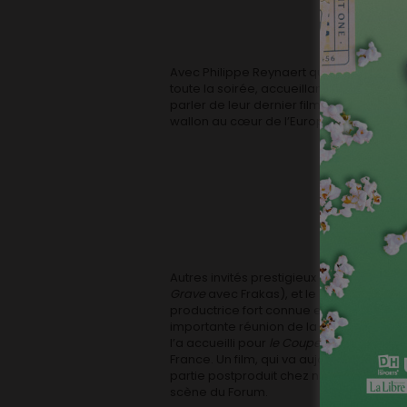
Avec Philippe Reynaert qui a patiemmen
toute la soirée, accueillant et interview
parler de leur dernier film, mais aussi d
wallon au cœur de l’Europe.
Autres invités prestigieux : Joachim Laf
Grave
avec Frakas), et le clou de la so
productrice fort connue en France, la l
importante réunion de la Cinémathèque f
l’a accueilli pour
le Couperet
, lui permet
France. Un film, qui va aujourd’hui conn
partie postproduit chez nous. C’est, en
scène du Forum.