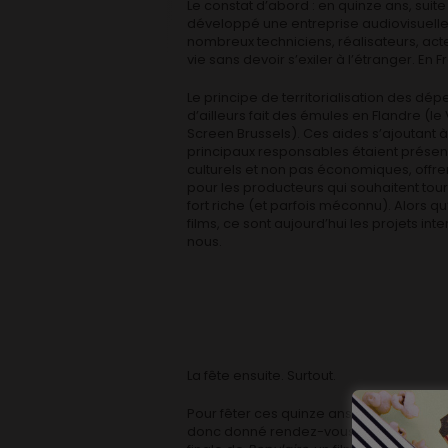
Le constat d’abord : en quinze ans, sui
développé une entreprise audiovisuelle 
nombreux techniciens, réalisateurs, ac
vie sans devoir s’exiler à l’étranger. En F
Le principe de territorialisation des dé
d’ailleurs fait des émules en Flandre (le 
Screen Brussels). Ces aides s’ajoutant à
principaux responsables étaient présent
culturels et non pas économiques, offre
pour les producteurs qui souhaitent to
fort riche (et parfois méconnu). Alors qu’
films, ce sont aujourd’hui les projets i
nous.
La fête ensuite. Surtout.
Pour fêter ces quinze ans de développe
donc donné rendez-vous à Liège, dans l