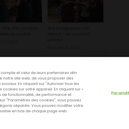
e Efira, Prix Lumières
1ère image pour « Un
eilleure actrice
silence » de Joachim
Lafosse
er 17, 2023
janvier 12, 2023
e compte et celui de leurs partenaires afin
n de notre site web, de vous proposer des
 sociaux. En cliquant sur "Autoriser tous les
cookies sur votre appareil. En cliquant sur «
Paramèt
 de fonctionnalité, de performance et
nt sur "Paramètres des cookies", vous pouvez
tégorie séparée. Vous pouvez modifier votre
cessible en bas de chaque page web.
 Go to the theme options page to validate the license, You need
olitique de cookies