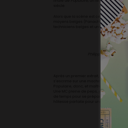
finale de
Populaire,
un film qui symbolise
siècle.
Alors que la scène est censée se déroul
moyens belges (Panache et la Compagn
techniciens belges et une actrice belge 
Philippe Reynaert, a
Après un premier extrait, coup de théâtre
s’escrime sur une machine à écrire. Cette
Populaire, donc, et maîtresse de cérémon
Une MC pleine de peps, joviale, drôle, qu
de temps pour se préparer) au point que 
hôtesse parfaite pour une prochaine c