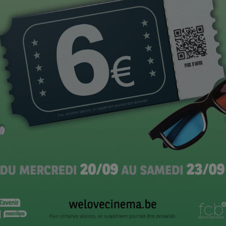
Photo Jean Meurice
CI
t scénarisé la fête, la comédienne belge a animé
ant les invités parmi lesquels les frères Dardenne venus
e leur filmographie, de leurs acteurs et du cinéma
Arrivée de Costa-Gavras – Photo Jean Meurice
osse, Julie Gayet et Jean des Forêts (coproducteurs de
irée Costa Gavras, lui-même. Venu avec son épouse,
égende du cinéma mondial a fait annuler une
rançaise pour être présent à la fête de la région qui
tant de réaliser un film qu’il n’arrivait pas à monter en
aître un remake aux États-Unis qui sera peut-être en
 tous cas, ce qu’a annoncé Michèle Ray-Gavras sur la