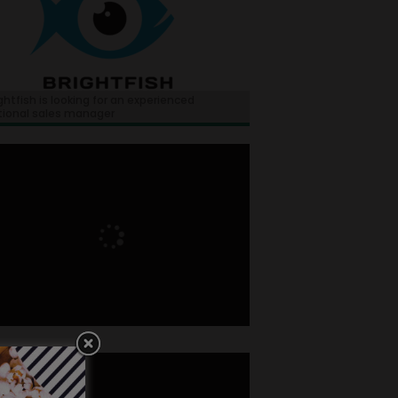
ghtfish is looking for an experienced
tional sales manager