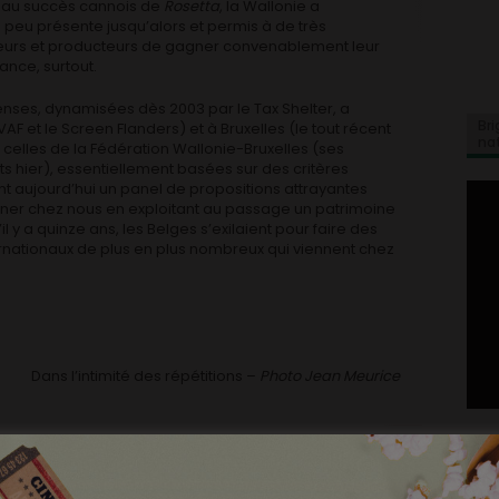
te au succès cannois de
Rosetta
, la Wallonie a
peu présente jusqu’alors et permis à de très
teurs et producteurs de gagner convenablement leur
rance, surtout.
penses, dynamisées dès 2003 par le Tax Shelter, a
Bri
VAF et le Screen Flanders) et à Bruxelles (le tout récent
na
 celles de la Fédération Wallonie-Bruxelles (ses
s hier), essentiellement basées sur des critères
nt aujourd’hui un panel de propositions attrayantes
urner chez nous en exploitant au passage un patrimoine
il y a quinze ans, les Belges s’exilaient pour faire des
nternationaux de plus en plus nombreux qui viennent chez
Dans l’intimité des répétitions –
Photo Jean Meurice
ment permanent, le gratin du cinéma belge s’était
a sublime salle du Forum qui sert de décor à la scène