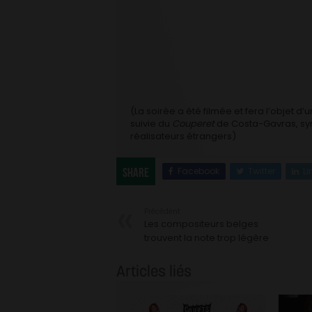
(La soirée a été filmée et fera l’objet d’une
suivie du
Couperet
de Costa-Gavras, symb
réalisateurs étrangers)
Facebook
Twitter
Li
Share
Précédent
Les compositeurs belges
trouvent la note trop légère
Articles liés