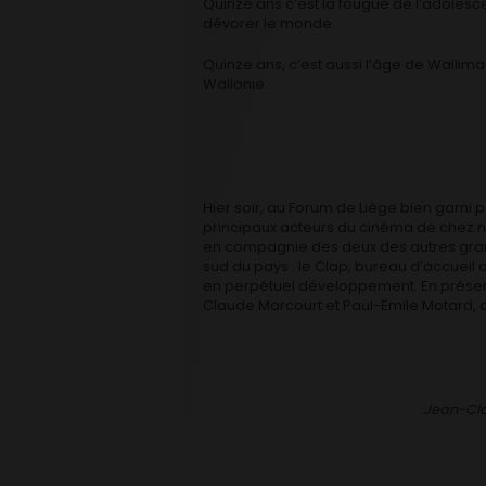
Quinze ans c’est la fougue de l’adolesce
dévorer le monde.
Quinze ans, c’est aussi l’âge de Wallima
Wallonie.
Hier soir, au Forum de Liège bien garni p
principaux acteurs du cinéma de chez n
en compagnie des deux des autres gra
sud du pays : le Clap, bureau d’accueil 
en perpétuel développement. En présenc
Claude Marcourt et Paul-Emile Motard, d
Jean-Cla