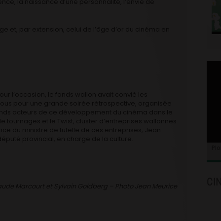
nce, la naissance d’une personnalité, l’envie de
ge et, par extension, celui de l’âge d’or du cinéma en
our l’occasion, le fonds wallon avait convié les
ous pour une grande soirée rétrospective, organisée
nds acteurs de ce développement du cinéma dans le
de tournages et le Twist, cluster d’entreprises wallonnes
e du ministre de tutelle de ces entreprises, Jean-
éputé provincial, en charge de la culture.
Plo
CI
ude Marcourt et Sylvain Goldberg – Photo Jean Meurice