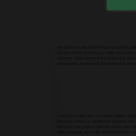
Au-delà de ces interviews, la soirée a é
(co)produits chez nous, mais aussi des
comme cette première Palme d’or des frèr
Dequenne, en larmes, terriblement émo
Comme toutes les chouettes fêtes, cell
Maladie d’amour de Michel Sardou, revu 
derrière son piano. Une occasion de rap
sait s’amuser en toute décontraction. O