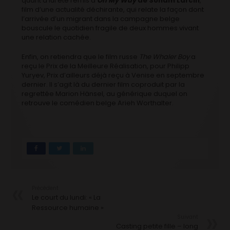
quant à lui été remis à
On My Way
de Sonam Larcin
,
film d’une actualité déchirante, qui relate la façon dont
l’arrivée d’un migrant dans la campagne belge
bouscule le quotidien fragile de deux hommes vivant
une relation cachée.
Enfin, on retiendra que le film russe
The Whaler Boy
a
reçu le Prix de la Meilleure Réalisation, pour Philipp
Yuryev, Prix d’ailleurs déjà reçu à Venise en septembre
dernier. Il s’agit là du dernier film coproduit par la
regrettée Marion Hänsel, au générique duquel on
retrouve le comédien belge Arieh Worthalter.
Précédent
Le court du lundi: « La
Ressource humaine »
Suivant
Casting petite fille – long