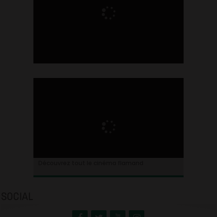
Ontdek alles over de Vlaamse cinema
Découvrez tout le cinéma flamand
SOCIAL