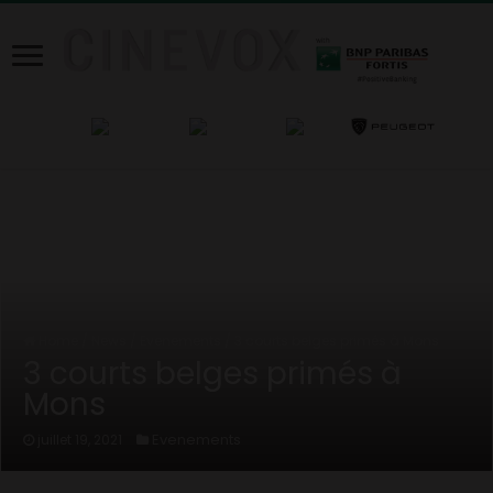
Home
/
News
/
Evenements
/
3 courts belges primés à Mons
3 courts belges primés à
Mons
Evenements
juillet 19, 2021