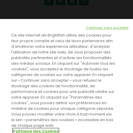
NEWSLETTER
Continuer sans accepter
INSCRIVEZ-VOUS ICI!
Ce site internet de Brightfish utilise des cookies pour
leur propre compte et celui de leurs partenaires afin
d'améliorer votre expérience utilisateur, d'analyser
l'utilisation de notre site web, de vous proposer des
TOUTES LES NEWS
publicités pertinentes et d'activer les fonctionnalités
des médias sociaux. En cliquant sur "Autoriser tous les
cookies", vous acceptez le stockage de toutes les
catégories de cookies sur votre appareil. En cliquant
CINEVOX SUR FACEBOOK
sur « Continuer sans accepter » vous refusez le
stockage des cookies de fonctionnalité, de
performance et cookies pour une publicité ciblée sur
votre appareil. En cliquant sur "Paramètres des
cookies", vous pouvez définir vos préférences en
matière de cookies pour chaque catégorie séparée.
Vous pouvez modifier votre choix à tout moment via
le lien « paramètres des cookies » accessible en bas
de chaque page web.
Politique des Cookies
Sahifa Theme
License is not validated, Go to the theme options
Designed by
Poids Plume
- Web by
Point Be