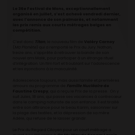
Le 36e Festival de Mons, exceptionnellement
organisé en juillet, s’est achevé vendredi dernier,
avec l’annonce de son palmarès, et notamment
les prix remis aux courts métrages belges en
compétition.
C’est donc
Titan
, le nouveau film de
Valéry Carnoy
(
Ma Planète
) qui a remporté le Prix du Jury. Nathan,
treize ans, s’apprête à retrouver la bande de son
nouvel ami Malik, pour participer à un étrange rituel
d‘intégration. Un film fort et troublant sur l’adolescence
et les injonctions à la masculinité.
Adolescence toujours, mais aussi famille et premières
amours au programme de
Famille Nucléaire
de
Faustine Crespy
, qui a reçu le Prix de la presse. On y
suit Jules, 18 ans, qui passe ses vacances à contrecœur
dans le camping naturiste de son enfance. Il est tiraillé
entre son attirance pour le beau Karim, saisonnier sur
la plage des textiles, et la dépression de sa mère
Adèle, qui refuse de le laisser grandir.
Le Prix du Regard Citoyen pour un court métrage a