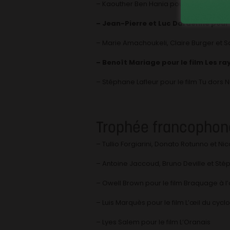
– Kaouther Ben Hania pour le film Le chal
– Jean-Pierre et Luc Dardenne pour l
– Marie Amachoukeli, Claire Burger et Sam
– Benoît Mariage pour le film Les ra
– Stéphane Lafleur pour le film Tu dors N
Trophée francophon
– Tullio Forgiarini, Donato Rotunno et Nic
– Antoine Jaccoud, Bruno Deville et Sté
– Owell Brown pour le film Braquage à l’
– Luis Marquès pour le film L’œil du cycl
– Lyes Salem pour le film L’Oranais