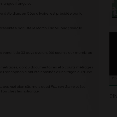
n langue française.
 à Abidjan, en Côte d’Ivoire, est présidée par la
présentée par Estelle Martin, Éric M’Boua ; avec la
es venant de 33 pays avaient été soumis aux membres
s métrages, dont 5 documentaires et 5 courts métrages
la Francophonie ont été nominés d’une façon ou d’une
Plo
, une nuit
bien sûr, mais aussi
Pas son Genre
et
Les
u lion chez les nationaux
CI