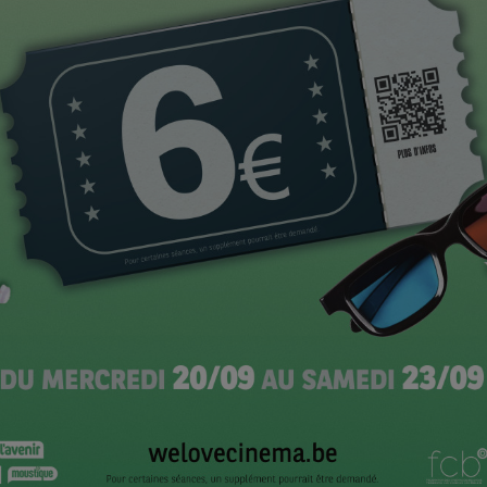
e du second rôle masculin
 cyclone
s du zèbre
ors Nicole
 de la réalisation 2015