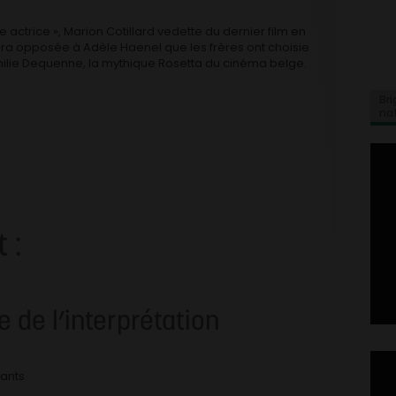
 actrice », Marion Cotillard vedette du dernier film en
ra opposée à Adèle Haenel que les frères ont choisie
milie Dequenne, la mythique Rosetta du cinéma belge.
Bri
na
 :
 de l’interprétation
tants