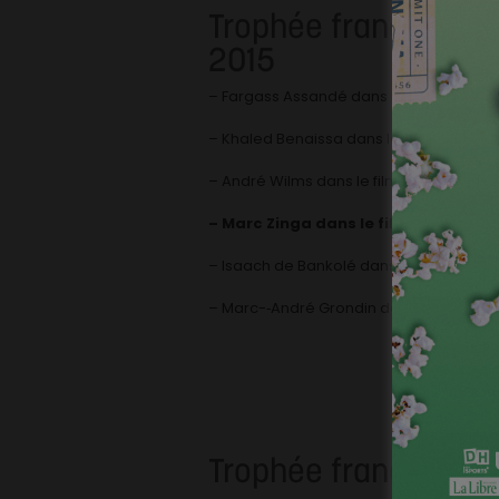
Trophée francophon
2015
– Fargass Assandé dans le film L’œil du
– Khaled Benaissa dans le film L’Oranais
– André Wilms dans le film Pause
– Marc Zinga dans le film Les rayure
– Isaach de Bankolé dans le film Run
– Marc-­‐André Grondin dans le film Tu d
Trophée francophone