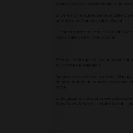
meilleures productions audiovisuelles e
La cérémonie, qui se déroule cette année
comédienne française Julie Gayet.
Elle sera retransmise sur TV5 à 21h35 et 
participation de Michel Drucker
57 longs métrages et 26 courts métrag
du comité de sélection.
Après un premier tour de vote, 26 long
en provenance de tous les horizons de 
autre.
La Belgique est présente avec
Deux jours
Rayures du Zèbre
qui se taille la part… d