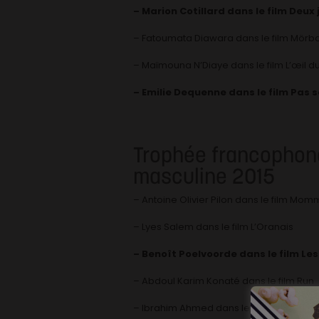
– Marion Cotillard dans le film Deux 
– Fatoumata Diawara dans le film Mör
– Maïmouna N’Diaye dans le film L’œil d
– Emilie Dequenne dans le film Pas 
Trophée francophone
masculine 2015
– Antoine Olivier Pilon dans le film Mom
– Lyes Salem dans le film L’Oranais
– Benoît Poelvoorde dans le film Le
– Abdoul Karim Konaté dans le film Run
– Ibrahim Ahmed dans le film Timbuktu