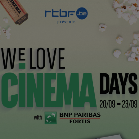
CI
 du second rôle féminin
et la balançoire
printemps
res du zèbre