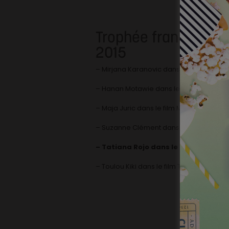
Trophée francophone
2015
– Mirjana Karanovic dans le film L’arbre 
– Hanan Motawie dans le film Avant le 
– Maja Juric dans le film Mammejong
– Suzanne Clément dans le film Mommy
– Tatiana Rojo dans le film Les rayu
– Toulou Kiki dans le film Timbuktu