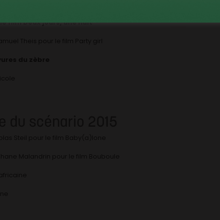
lat de Tunis
e film Deux jours, une nuit
uel Theis pour le film Party girl
yures du zèbre
icole
e du scénario 2015
olas Steil pour le film Baby(a)lone
phane Malandrin pour le film Bouboule
africaine
one