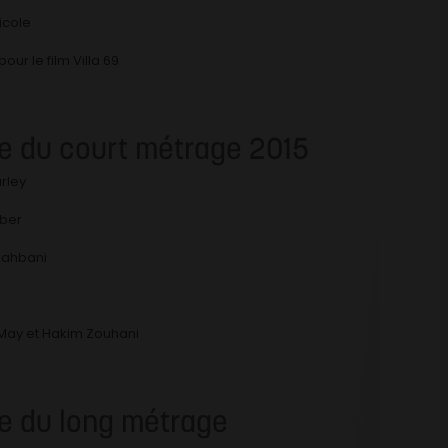
icole
r le film Villa 69
e du court métrage 2015
arley
aber
 Rahbani
 May et Hakim Zouhani
e du long métrage