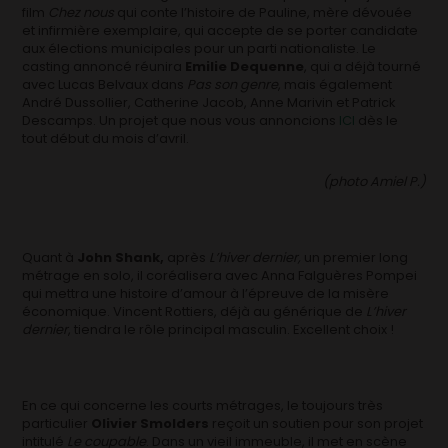
film
Chez nous
qui conte l’histoire de Pauline, mère dévouée
et infirmière exemplaire, qui accepte de se porter candidate
aux élections municipales pour un parti nationaliste. Le
casting annoncé réunira
Emilie Dequenne
, qui a déjà tourné
avec Lucas Belvaux dans
Pas son genre
, mais également
André Dussollier, Catherine Jacob, Anne Marivin et Patrick
Descamps. Un projet que nous vous annoncions
ICI
dès le
tout début du mois d’avril.
(photo Amiel P.)
Quant à
John Shank,
après
L’hiver dernier,
un premier long
métrage en solo, il coréalisera avec Anna Falguères Pompei
qui mettra une histoire d’amour à l’épreuve de la misère
économique. Vincent Rottiers, déjà au générique de
L’hiver
dernier
, tiendra le rôle principal masculin. Excellent choix !
En ce qui concerne les courts métrages, le toujours très
particulier
Olivier Smolders
reçoit un soutien pour son projet
intitulé
Le coupable
. Dans un vieil immeuble, il met en scène