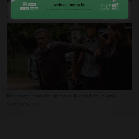
« Temps mort », permis de vivre
janvier 18, 2023
1ère image pour « Un silence » de Joachim Lafosse
janvier 12, 2023