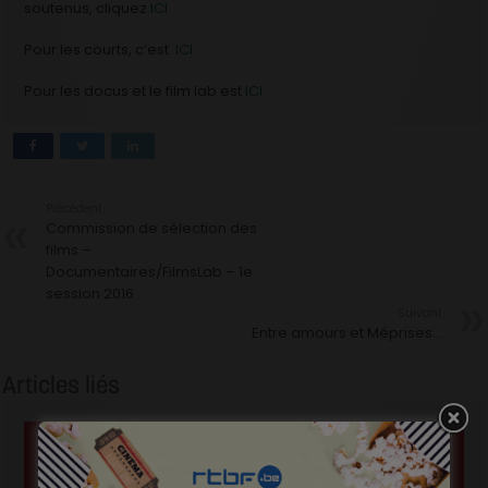
soutenus, cliquez
ICI
Pour les courts, c’est
ICI
Pour les docus et le film lab est
ICI
Précédent
Commission de sélection des
films –
Documentaires/FilmsLab – 1e
session 2016
Suivant
Entre amours et Méprises…
Articles liés