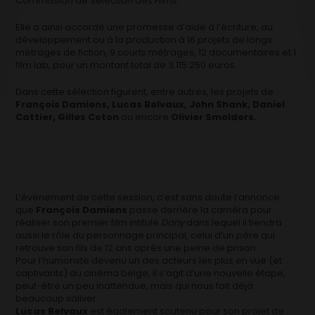
Commission de Sélection des Films.
Elle a ainsi accordé une promesse d’aide à l’écriture, au
développement ou à la production à 16 projets de longs
métrages de fiction, 9 courts métrages, 12 documentaires et 1
film lab, pour un montant total de 3.115.250 euros.
Dans cette sélection figurent, entre autres, les projets de
François Damiens, Lucas Belvaux, John Shank, Daniel
Cattier, Gilles Coton
ou encore
Olivier Smolders.
L’événement de cette session, c’est sans doute l’annonce
que
François Damiens
passe derrière la caméra pour
réaliser son premier film intitulé
Dany
dans lequel il tiendra
aussi le rôle du personnage principal, celui d’un père qui
retrouve son fils de 12 ans après une peine de prison.
Pour l’humoriste devenu un des acteurs les plus en vue (et
captivants) du cinéma belge, il s’agit d’une nouvelle étape,
peut-être un peu inattendue, mais qui nous fait déjà
beaucoup saliver.
Lucas Belvaux
est également soutenu pour son projet de