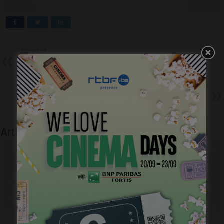
Précédent
3e Magritte du Cinéma
Nos pronostics (3/4)
Les Magritte techniques
Suivant
Le Monde nous appartient : La
bande-annonce !
Articles liés