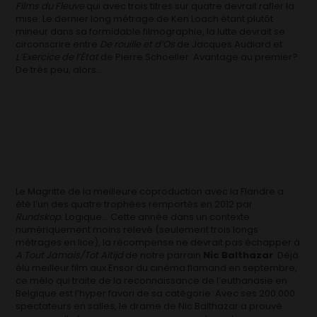
Films du Fleuve
qui avec trois titres sur quatre devrait rafler la
mise. Le dernier long métrage de Ken Loach étant plutôt
mineur dans sa formidable filmographie, la lutte devrait se
circonscrire entre
De rouille et d’Os
de Jacques Audiard et
L’Exercice de l’État
de Pierre Schoeller. Avantage au premier?
De très peu, alors…
Le Magritte de la meilleure coproduction avec la Flandre a
été l’un des quatre trophées remportés en 2012 par
Rundskop
. Logique… Cette année dans un contexte
numériquement moins relevé (seulement trois longs
métrages en lice), la récompense ne devrait pas échapper à
A Tout Jamais/Tot Altijd
de notre parrain
Nic Balthazar
. Déjà
élu meilleur film aux Ensor du cinéma flamand en septembre,
ce mélo qui traite de la reconnaissance de l’euthanasie en
Belgique est l’hyper favori de sa catégorie. Avec ses 200.000
spectateurs en salles, le drame de Nic Balthazar a prouvé