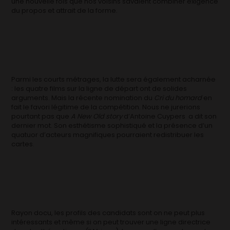
une nouvelle fois que nos voisins savaient combiner exigence
du propos et attrait de la forme.
Parmi les courts métrages, la lutte sera également acharnée
: les quatre films sur la ligne de départ ont de solides
arguments. Mais la récente nomination du
Cri du homard
en
fait le favori légitime de la compétition. Nous ne jurerions
pourtant pas que
A New Old story
d’Antoine Cuypers a dit son
dernier mot. Son esthétisme sophistiqué et la présence d’un
quatuor d’acteurs magnifiques pourraient redistribuer les
cartes.
Rayon docu, les profils des candidats sont on ne peut plus
intéressants et même si on peut trouver une ligne directrice