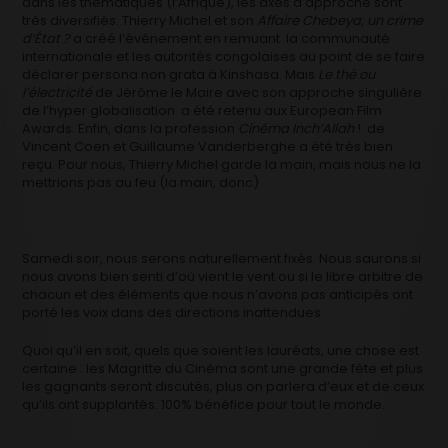
dans les thématiques (l’Afrique), les axes d’approche sont
très diversifiés. Thierry Michel et son
Affaire Chebeya, un crime
d’État ?
a créé l’événement en remuant la communauté
internationale et les autorités congolaises au point de se faire
déclarer persona non grata à Kinshasa. Mais
Le thé ou
l’électricité
de Jérôme le Maire avec son approche singulière
de l’hyper globalisation a été retenu aux European Film
Awards. Enfin, dans la profession
Cinéma Inch’Allah
! de
Vincent Coen et Guillaume Vanderberghe a été très bien
reçu. Pour nous, Thierry Michel garde la main, mais nous ne la
mettrions pas au feu (la main, donc)
Samedi soir, nous serons naturellement fixés. Nous saurons si
nous avons bien senti d’où vient le vent ou si le libre arbitre de
chacun et des éléments que nous n’avons pas anticipés ont
porté les voix dans des directions inattendues.
Quoi qu’il en soit, quels que soient les lauréats, une chose est
certaine : les Magritte du Cinéma sont une grande fête et plus
les gagnants seront discutés, plus on parlera d’eux et de ceux
qu’ils ont supplantés. 100% bénéfice pour tout le monde.