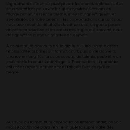
légèrement différentes puisque par la force des choses, elles
se croisent très peu avec les quinze autres. Sections en
marge par leur essence même, elles soulignent quelques
spécificités de notre cinéma : les coproductions qui sont pour
nous une seconde nature; le documentaire, un genre phare
de notre production et les courts métrages qui, souvent, nous
désignent les grands cinéastes de demain.
À ce niveau, le parcours en Belgique suit une logique assez
réjouissante: tu brilles sur format court, puis on te donne ta
chance en long. Et si tu as beaucoup de talents, peut-être un
jour finis-tu ta course aux Magritte. Pour certain, le parcours
est assez rapide: demandez à François Pirot ce qu’il en
pense.
Au rayon de la meilleure coproduction internationale, on voit
mal
Le cochon de Gaza
venir endiguer la suprématie des