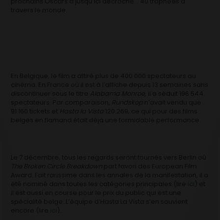
prochains Oscars a jusqu’ici décroché… 40 trophées à
travers le monde.
En Belgique, le film a attiré plus de 400 000 spectateurs au
cinéma. En France où il est à l’affiche depuis 13 semaines sans
discontinuer sous le titre
Alabama Monroe
, il a séduit 196 544
spectateurs. Par comparaison,
Rundskop
n’avait vendu que
91.160 tickets et
Hasta la Vista
120.269, ce qui pour des films
belges en flamand était déjà une formidable performance.
Le 7 décembre, tous les regards seront tournés vers Berlin où
The Broken Circle Breakdown
part favori des European Film
Award. Fait rarissime dans les annales de la manifestation, il a
été nominé dans toutes les catégories principales (lire
ici
) et
il est aussi en course pour le prix du public qui est une
spécialité belge. L’équipe d’Hasta La Vista s’en souvient
encore (lire
ici
).