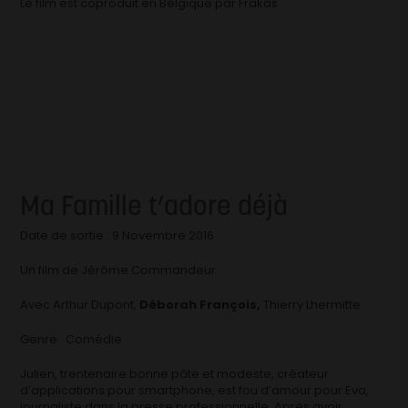
Le film est coproduit en Belgique par Frakas
Ma Famille t’adore déjà
Date de sortie : 9 Novembre 2016
Un film de Jérôme Commandeur
Avec Arthur Dupont,
Déborah François,
Thierry Lhermitte
Genre Comédie
Julien, trentenaire bonne pâte et modeste, créateur
d’applications pour smartphone, est fou d’amour pour Eva,
journaliste dans la presse professionnelle. Après avoir