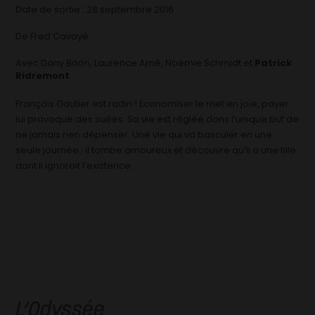
Date de sortie : 28 septembre 2016
De Fred Cavayé
Avec Dany Boon, Laurence Arné, Noémie Schmidt et
Patrick
Ridremont
François Gautier est radin ! Économiser le met en joie, payer
lui provoque des suées. Sa vie est réglée dans l’unique but de
ne jamais rien dépenser. Une vie qui va basculer en une
seule journée : il tombe amoureux et découvre qu’il a une fille
dont il ignorait l’existence.
L’Odyssée