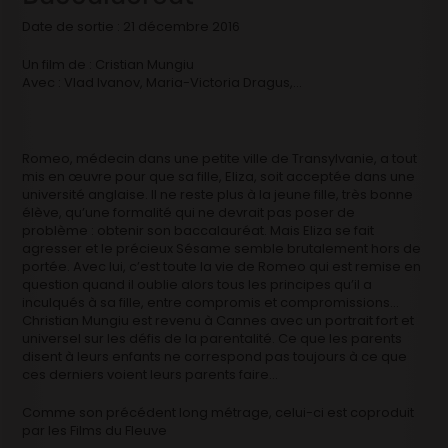
Date de sortie : 21 décembre 2016
Un film de : Cristian Mungiu
Avec : Vlad Ivanov, Maria-Victoria Dragus,…
Romeo, médecin dans une petite ville de Transylvanie, a tout
mis en œuvre pour que sa fille, Eliza, soit acceptée dans une
université anglaise. Il ne reste plus à la jeune fille, très bonne
élève, qu’une formalité qui ne devrait pas poser de
problème : obtenir son baccalauréat. Mais Eliza se fait
agresser et le précieux Sésame semble brutalement hors de
portée. Avec lui, c’est toute la vie de Romeo qui est remise en
question quand il oublie alors tous les principes qu’il a
inculqués à sa fille, entre compromis et compromissions…
Christian Mungiu est revenu à Cannes avec un portrait fort et
universel sur les défis de la parentalité. Ce que les parents
disent à leurs enfants ne correspond pas toujours à ce que
ces derniers voient leurs parents faire…
Comme son précédent long métrage, celui-ci est coproduit
par les Films du Fleuve