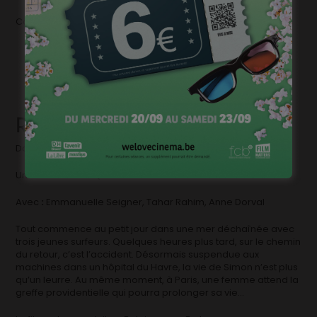
Coproduit par les films du Fleuve
Réparer Les Vivants
Date de sortie : 9 novembre 2016
Un film de Katell Quillévéré
Avec
:
Emmanuelle Seigner, Tahar Rahim, Anne Dorval
Tout commence au petit jour dans une mer déchaînée avec
trois jeunes surfeurs. Quelques heures plus tard, sur le chemin
du retour, c’est l’accident. Désormais suspendue aux
machines dans un hôpital du Havre, la vie de Simon n’est plus
qu’un leurre. Au même moment, à Paris, une femme attend la
greffe providentielle qui pourra prolonger sa vie…