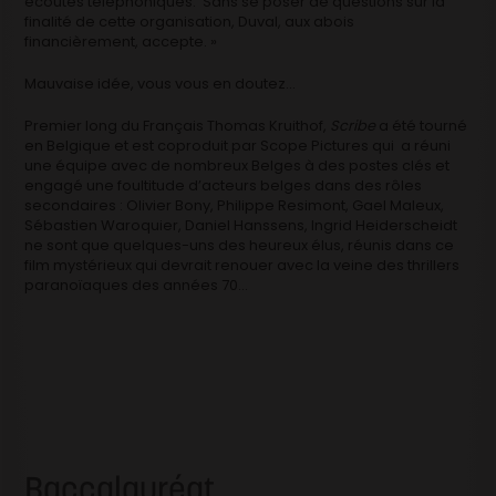
écoutes téléphoniques. Sans se poser de questions sur la
finalité de cette organisation, Duval, aux abois
financièrement, accepte. »
Mauvaise idée, vous vous en doutez…
Premier long du Français Thomas Kruithof,
Scribe
a été tourné
en Belgique et est coproduit par
Scope Pictures qui a réuni
une équipe avec de nombreux Belges à des postes clés et
engagé une foultitude d’acteurs belges dans des rôles
secondaires : Olivier Bony, Philippe Resimont, Gael Maleux,
Sébastien Waroquier, Daniel Hanssens, Ingrid Heiderscheidt
ne sont que quelques-uns des heureux élus, réunis dans ce
film mystérieux qui devrait renouer avec la veine des thrillers
paranoïaques des années 70…
Baccalauréat