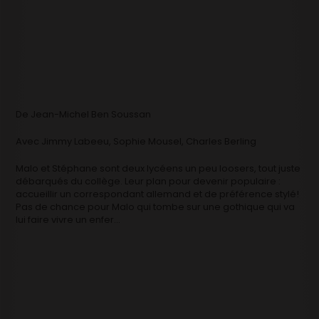
De
Jean-Michel Ben Soussan
Avec
Jimmy Labeeu, Sophie Mousel, Charles Berling
Malo et Stéphane sont deux lycéens un peu loosers, tout juste
débarqués du collège. Leur plan pour devenir populaire :
accueillir un correspondant allemand et de préférence stylé!
Pas de chance pour Malo qui tombe sur une gothique qui va
lui faire vivre un enfer…