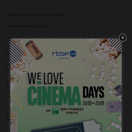
Date de sortie
26 octobre 2016
Un film de
Ken Loach
Avec
Dave Johns, Hayley Squires, Dylan McKiernan
Pour la première fois de sa vie, Daniel Blake, un menuisier
anglais de 59 ans, est contraint de faire appel à l’aide sociale
à la suite de problèmes cardiaques. Mais bien que son
médecin lui ait interdit de travailler, il se voit signifier
l’obligation d’une recherche d’emploi sous peine de sanction.
Au cours de ses rendez-vous réguliers au « job center »,
Daniel va croiser la route de Rachel, mère célibataire de deux
enfants qui a été contrainte d’accepter un logement à 450km
de sa ville natale pour ne pas être placée en foyer d’accueil.
Pris tous deux dans les filets des aberrations administratives
de la Grande-Bretagne d’aujourd’hui, Daniel et Rachel vont
tenter de s’entraider…
Palme d’or au dernier Festival de Cannes !