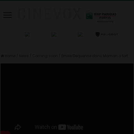
Home
/
News
/
Coming soon
/
Emilie Dequenne dans Maman a tort