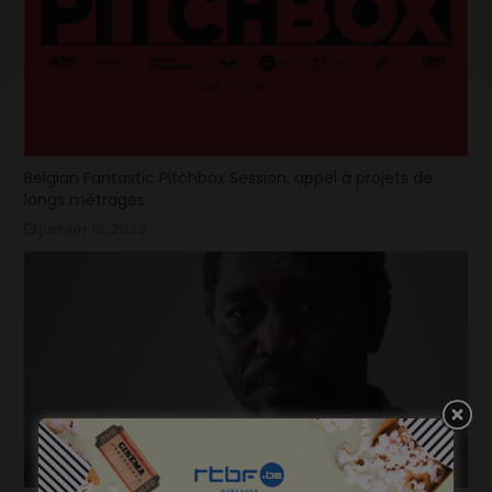
Belgian Fantastic Pitchbox Session, appel à projets de
longs métrages
janvier 18, 2023