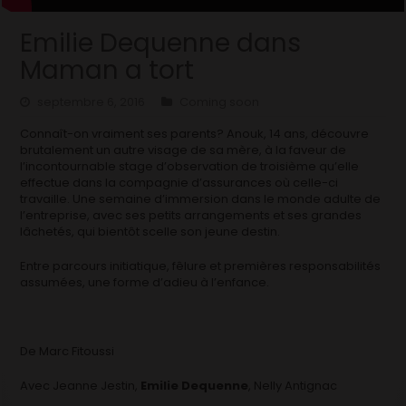
Emilie Dequenne dans
Maman a tort
septembre 6, 2016
Coming soon
Connaît-on vraiment ses parents? Anouk, 14 ans, découvre
brutalement un autre visage de sa mère, à la faveur de
l’incontournable stage d’observation de troisième qu’elle
effectue dans la compagnie d’assurances où celle-ci
travaille. Une semaine d’immersion dans le monde adulte de
l’entreprise, avec ses petits arrangements et ses grandes
lâchetés, qui bientôt scelle son jeune destin.
Entre parcours initiatique, fêlure et premières responsabilités
assumées, une forme d’adieu à l’enfance.
De
Marc Fitoussi
Avec
Jeanne Jestin,
Emilie Dequenne
, Nelly Antignac