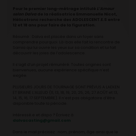
Pour le premier long-métrage intitulé
L’Amour
selon Dalva
de la réalisatrice Emmanuelle Nicot,
Hélicotronc recherche des ADOLESCENT.E.S entre
12 et 18 ans pour faire de la figuration.
Résumé : Dalva est placée dans un foyer sans
comprendre pourquoi. Là-bas elle fait la rencontre de
Samia qui lui ouvre les yeux sur sa condition et lui fait
découvrir les joies de l’adolescence.
Il s’agit d’un projet rémunéré. Toutes origines sont
bienvenues, aucune expérience spécifique n’est
exigée.
PLUSIEURS JOURS DE TOURNAGE SONT PRÉVUS A LAEKEN
ET BRAINE L’ALLEUD (11, 13, 18, 19, 20, 25, 26, 27 AOÛT et 13,
14, 15, 16, 17 SEPTEMBRE). Il n’est pas obligatoire d’être
disponible toute la période.
Intéressé.e et dispo ? Écrivez à
dalvacasting@gmail.com
Dans le mail précisez : nom, prénom, âge ainsi que le