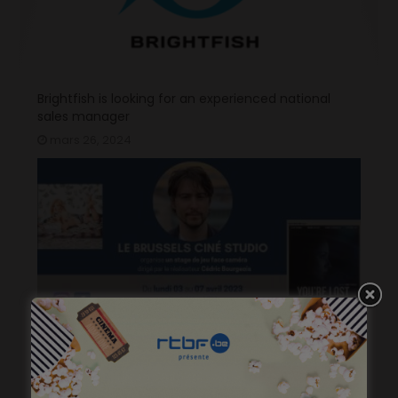
Brightfish is looking for an experienced national
sales manager
mars 26, 2024
Stage de jeu avec Cédric Bourgeois
janvier 23, 2023