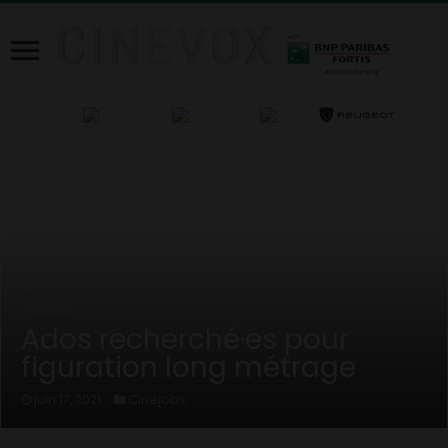
Home
/
Cinejobs
/
Ados recherché·es pour figuration long
métrage
Ados recherché·es pour
figuration long métrage
Cinejobs
juin 17, 2021