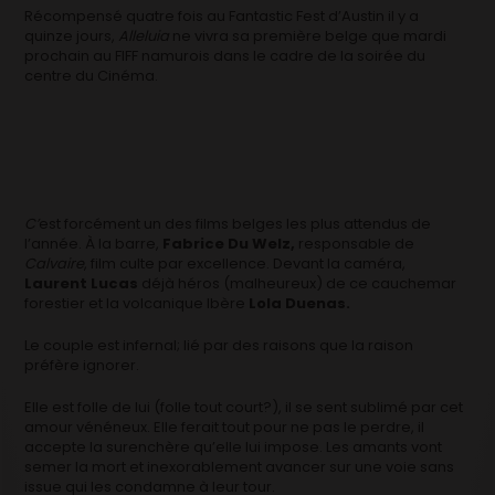
Récompensé quatre fois au Fantastic Fest d’Austin il y a
quinze jours,
Alleluia
ne vivra sa première belge que mardi
prochain au FIFF namurois dans le cadre de la soirée du
centre du Cinéma.
C’
est forcément un des films belges les plus attendus de
l’année. À la barre,
Fabrice Du Welz,
responsable de
Calvaire
, film culte par excellence. Devant la caméra,
Laurent Lucas
déjà héros (malheureux) de ce cauchemar
forestier et la volcanique Ibère
Lola Duenas.
Le couple est infernal; lié par des raisons que la raison
préfère ignorer.
Elle est folle de lui (folle tout court?), il se sent sublimé par cet
amour vénéneux. Elle ferait tout pour ne pas le perdre, il
accepte la surenchère qu’elle lui impose. Les amants vont
semer la mort et inexorablement avancer sur une voie sans
issue qui les condamne à leur tour.