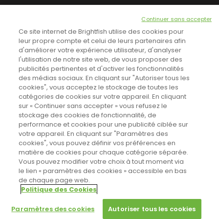
NEWSLETTER
Continuer sans accepter
INSCRIVEZ-VOUS ICI!
Ce site internet de Brightfish utilise des cookies pour
leur propre compte et celui de leurs partenaires afin
d'améliorer votre expérience utilisateur, d'analyser
l'utilisation de notre site web, de vous proposer des
TOUTES LES NEWS
publicités pertinentes et d'activer les fonctionnalités
des médias sociaux. En cliquant sur "Autoriser tous les
cookies", vous acceptez le stockage de toutes les
catégories de cookies sur votre appareil. En cliquant
CINEVOX SUR FACEBOOK
sur « Continuer sans accepter » vous refusez le
stockage des cookies de fonctionnalité, de
performance et cookies pour une publicité ciblée sur
votre appareil. En cliquant sur "Paramètres des
cookies", vous pouvez définir vos préférences en
matière de cookies pour chaque catégorie séparée.
Vous pouvez modifier votre choix à tout moment via
le lien « paramètres des cookies » accessible en bas
de chaque page web.
Politique des Cookies
Sahifa Theme
License is not validated, Go to the theme options
Designed by
Poids Plume
- Web by
Point Be
© Copyright 2011-2026, All Rights Reserved -
Politique de cookies
page to validate the license, You need a single license for each
Paramètres des cookies
Autoriser tous les cookies
domain name.
Paramètres des cookies