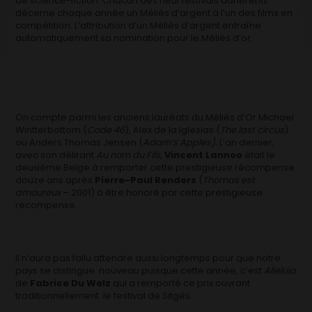
de science-fiction. Chacun des neuf festivals adhérents
décerne chaque année un Méliès d’argent à l’un des films en
compétition. L’attribution d’un Méliès d’argent entraîne
automatiquement sa nomination pour le Méliès d’or.
On compte parmi les anciens lauréats du Méliès d’Or Michael
Wintterbottom (
Code 46
), Alex de la Iglesias (
The last circus
)
ou Anders Thomas Jensen (
Adam’s Apples).
L’an dernier,
avec son délirant
Au nom du Fils
,
Vincent Lannoo
était le
deuxième Belge à remporter cette prestigieuse récompense
douze ans après
Pierre-Paul Renders
(
Thomas est
amoureux
– 2001) à être honoré par cette prestigieuse
récompense.
Il n’aura pas fallu attendre aussi longtemps pour que notre
pays se distingue nouveau puisque cette année, c’est
Alleluia
de
Fabrice Du Welz
qui a remporté ce prix ouvrant
traditionnellement le festival de Sitgès.