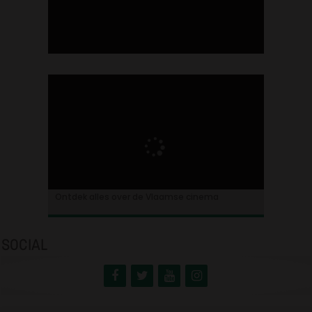
Ontdek alles over de Vlaamse cinema
Découvrez tout le cinéma flamand
SOCIAL