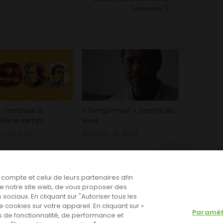
(épisode 1)
 », machine à
« Temps mort », permis de
ter le temps
vivre
er 20, 2023
janvier 18, 2023
e compte et celui de leurs partenaires afin
n de notre site web, de vous proposer des
 sociaux. En cliquant sur "Autoriser tous les
cookies sur votre appareil. En cliquant sur «
Paramèt
 de fonctionnalité, de performance et