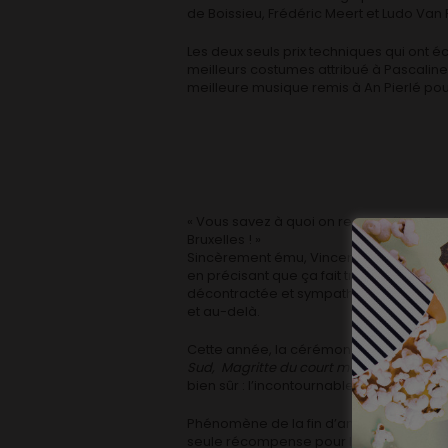
de Boissieu, Frédéric Meert et Ludo Van
Les deux seuls prix techniques qui ont 
meilleurs costumes attribué à Pascali
meilleure musique remis à An Pierlé po
« Vous savez à quoi on reconnaît un Fran
Bruxelles ! »
Sincèrement ému, Vincent Lindon décroch
en précisant que ça fait très très longte
décontractée et sympathique. De quoi se
et au-delà.
Cette année, la cérémonie récompensai
Sud, Magritte du court métrage d’animati
bien sûr : l’incontournable
L’homme qui 
Phénomène de la fin d’année 2015,
D’Ar
seule récompense pour le cinéma du N