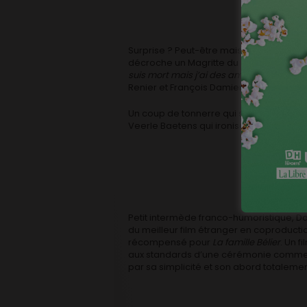
Surprise ? Peut-être mais elle est asse
décroche un Magritte du meilleur acteu
suis mort mais j’ai des amis.
Au nez et à
Renier et François Damiens.
Un coup de tonnerre qui se répète en éc
Veerle Baetens qui ironise : « c’est la cé
Petit intermède franco-humoristique, Da
du meilleur film étranger en coproducti
récompensé pour
La famille Bélier
. Un 
aux standards d’une cérémonie comme c
par sa simplicité et son abord totaleme