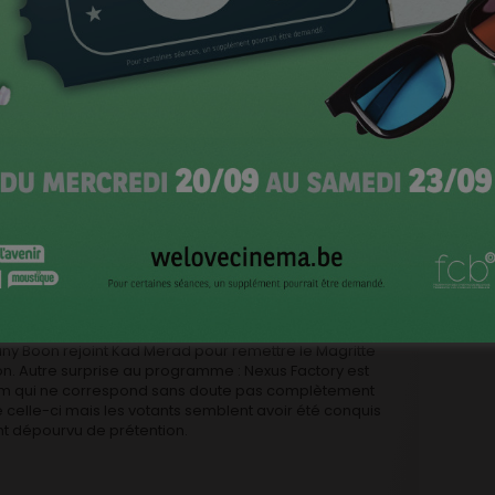
CI
z formidable. Wim Willaert après son Ensor pour
Offline
r de l’année pour sa prestation désopilante dans
Je
 la barbe quand même de Bouli Lanners, Jérémie
ho avec le Magritte de la meilleure actrice remis à
rémonie des Ensors ici ? »
ny Boon rejoint Kad Merad pour remettre le Magritte
on. Autre surprise au programme : Nexus Factory est
film qui ne correspond sans doute pas complètement
elle-ci mais les votants semblent avoir été conquis
nt dépourvu de prétention.