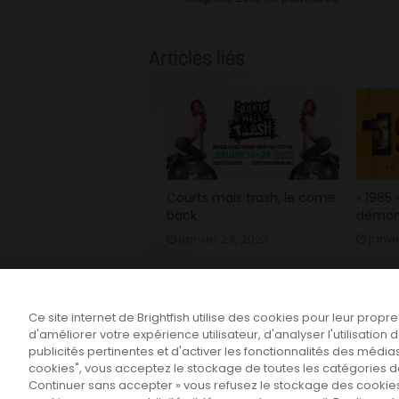
Articles liés
Courts mais trash, le come
« 1985
back
démon
janvier 23, 2023
janvi
Ce site internet de Brightfish utilise des cookies pour leur propr
d'améliorer votre expérience utilisateur, d'analyser l'utilisatio
publicités pertinentes et d'activer les fonctionnalités des médias
cookies", vous acceptez le stockage de toutes les catégories de 
Continuer sans accepter » vous refusez le stockage des cookies