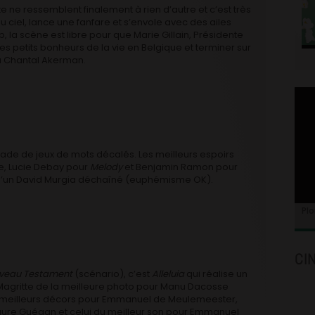
e ne ressemblent finalement à rien d’autre et c’est très
u ciel, lance une fanfare et s’envole avec des ailes
p, la scène est libre pour que Marie Gillain, Présidente
s petits bonheurs de la vie en Belgique et terminer sur
 Chantal Akerman.
ade de jeux de mots décalés. Les meilleurs espoirs
e, Lucie Debay pour
Melody
et Benjamin Ramon pour
s d’un David Murgia déchaîné (euphémisme OK).
Plo
CI
uveau Testament
(scénario), c’est
Alleluia
qui réalise un
 Magritte de la meilleure photo pour Manu Dacosse
es meilleurs décors pour Emmanuel de Meulemeester,
aure Guégan et celui du meilleur son pour Emmanuel