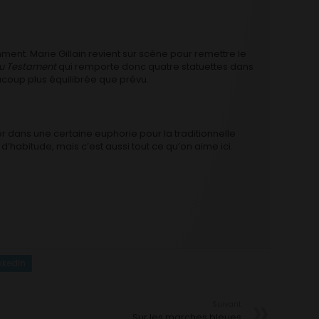
ment. Marie Gillain revient sur scène pour remettre le
u Testament
qui remporte donc quatre statuettes dans
ucoup plus équilibrée que prévu.
r dans une certaine euphorie pour la traditionnelle
’habitude, mais c’est aussi tout ce qu’on aime ici.
nkedIn
Suivant
Sur les marches bleues