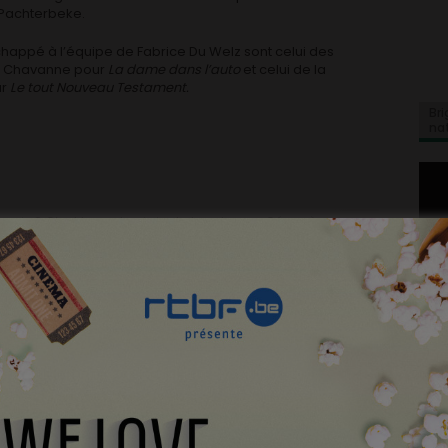
 Pachterbeke.
échappé à l’équipe de Fabrice Du Welz sont celui des
ne Chavanne pour
La dame dans l’auto
et celui de la
ur
Le tout Nouveau Testament.
Bri
na
çais ? C’est le seul qui vient chercher un César à
e un Magritte d’honneur mille fois mérité et conclut
mps qu’il n’a plus ri autant et vu une cérémonie aussi
 faire aimer par tous les Belges jusqu’au bout du bout
t deux courts métrages :
l’ours noir
et
Dernière porte au
on remis pour la première fois .
Plus un documentaire,
répare les femmes
de Thierry Michel .
dennen
est élu meilleur film flamand. ce ne sera pas la
ord du pays.