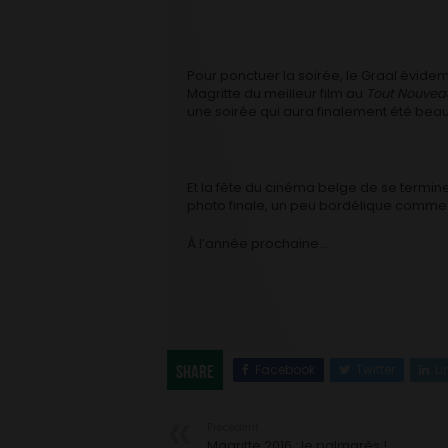
Pour ponctuer la soirée, le Graal évidem
Magritte du meilleur film au
Tout Nouvea
une soirée qui aura finalement été bea
Et la fête du cinéma belge de se termine
photo finale, un peu bordélique comme d
À l’année prochaine…
Facebook
Twitter
Li
Share
Précédent
Magritte 2016 : le palmarès !