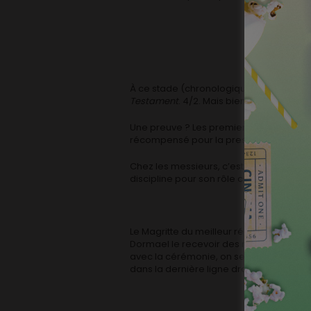
À ce stade (chronologique), c’est donc
Testament
. 4/2. Mais bien sûr une foule
Une preuve ? Les premiers prix remis à
récompensé pour la prestation d’Anne C
Chez les messieurs, c’est (pour la deux
discipline pour son rôle complexe dans
Le Magritte du meilleur réalisateur anno
Dormael le recevoir des mains d’une Céc
avec la cérémonie, on se dit qu’effecti
dans la dernière ligne droite.