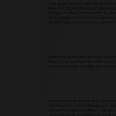
Folie douce, humour débridé, les Magritt
bien ainsi. Charlie Dupont qui descend d
d’anges, le départ est tonitruant. Du cou
de la Cérémonie vienne nous rappeler le
un hommage émouvant (mais joyeux) à
Après une introduction en forme de torn
belges sont récompensés. Sans surpris
Etre
reçoivent leur statuette des main
Après un premier prix remis au
Tout No
épastrouillant quadruplé technique : le
(deuxième Magritte d’affilée), celui d
celui du meilleur montage pour Anne-L