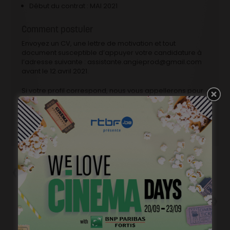
Début du contrat : MAI 2021
Comment postuler
Envoyez un CV, une lettre de motivation et tout
document susceptible d’appuyer votre candidature à
l’adresse suivante : assistante.angieprod@gmail.com
avant le 12 avril 2021.
Si votre profil correspond, nous vous appellerons pour
fixer un entretien.
Précédent
Cinéma et diversité: renouveler
les imaginaires.
Suivant
« Les Nouvelles Guérillères »,
féminisme à la bruxelloise