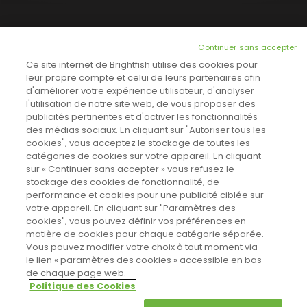
NEWSLETTER
Continuer sans accepter
INSCRIVEZ-VOUS ICI!
Ce site internet de Brightfish utilise des cookies pour
leur propre compte et celui de leurs partenaires afin
d'améliorer votre expérience utilisateur, d'analyser
l'utilisation de notre site web, de vous proposer des
TOUTES LES NEWS
publicités pertinentes et d'activer les fonctionnalités
des médias sociaux. En cliquant sur "Autoriser tous les
cookies", vous acceptez le stockage de toutes les
catégories de cookies sur votre appareil. En cliquant
CINEVOX SUR FACEBOOK
sur « Continuer sans accepter » vous refusez le
stockage des cookies de fonctionnalité, de
performance et cookies pour une publicité ciblée sur
votre appareil. En cliquant sur "Paramètres des
cookies", vous pouvez définir vos préférences en
matière de cookies pour chaque catégorie séparée.
Vous pouvez modifier votre choix à tout moment via
le lien « paramètres des cookies » accessible en bas
de chaque page web.
Politique des Cookies
Sahifa Theme
License is not validated, Go to the theme options
Designed by
Poids Plume
- Web by
Point Be
© Copyright 2011-2026, All Rights Reserved -
Politique de cookies
page to validate the license, You need a single license for each