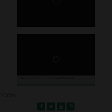
Ontdek alles over de Vlaamse cinema
Découvrez tout le cinéma flamand
SOCIAL