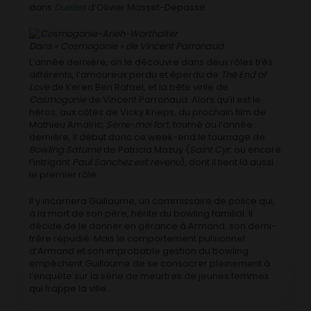
dans
Duelles
d’Olivier Masset-Depasse.
Dans « Cosmogonie » de Vincent Parronaud
L’année dernière, on le découvre dans deux rôles très
différents, l’amoureux perdu et éperdu de
The End of
Love
de Keren Ben Rafael, et la bête virile de
Cosmogonie
de Vincent Parronaud. Alors qu’il est le
héros, aux côtés de Vicky Krieps, du prochain film de
Mathieu Amalric,
Serre-moi fort
, tourné au l’année
dernière, il début donc ce week-end le tournage de
Bowling Saturne
de Patricia Mazuy (
Saint Cyr,
ou encore
l’intrigant
Paul Sanchez est revenu
), dont il tient là aussi
le premier rôle.
Il y incarnera Guillaume, un commissaire de police qui,
à la mort de son père, hérite du bowling familial. Il
décide de le donner en gérance à Armand, son demi-
frère répudié. Mais le comportement pulsionnel
d’Armand et son improbable gestion du bowling
empêchent Guillaume de se consacrer pleinement à
l’enquête sur la série de meurtres de jeunes femmes
qui frappe la ville…