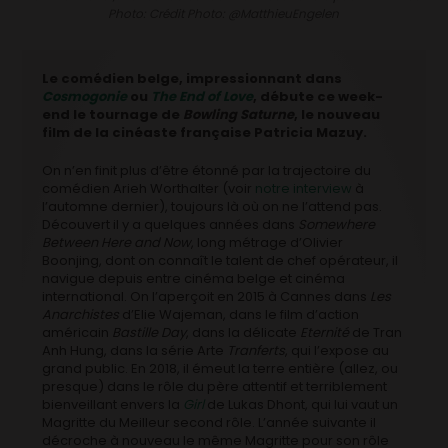
Photo: Crédit Photo: @MatthieuEngelen
Le comédien belge, impressionnant dans
Cosmogonie
ou
The End of Love
, débute ce week-
end le tournage de
Bowling Saturne
, le nouveau
film de la cinéaste française Patricia Mazuy.
On n’en finit plus d’être étonné par la trajectoire du
comédien Arieh Worthalter (voir
notre interview
à
l’automne dernier), toujours là où on ne l’attend pas.
Découvert il y a quelques années dans
Somewhere
Between Here and Now
, long métrage d’Olivier
Boonjing, dont on connaît le talent de chef opérateur, il
navigue depuis entre cinéma belge et cinéma
international. On l’aperçoit en 2015 à Cannes dans
Les
Anarchistes
d’Elie Wajeman, dans le film d’action
américain
Bastille Day
, dans la délicate
Eternité
de Tran
Anh Hung, dans la série Arte
Tranferts
, qui l’expose au
grand public. En 2018, il émeut la terre entière (allez, ou
presque) dans le rôle du père attentif et terriblement
bienveillant envers la
Girl
de Lukas Dhont, qui lui vaut un
Magritte du Meilleur second rôle. L’année suivante il
décroche à nouveau le même Magritte pour son rôle