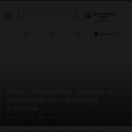
Home
/
News
/
En bref
/
Arieh Worthalter débute le tournage de
« Bowling Saturne »
Arieh Worthalter débute le
tournage de « Bowling
Saturne »
En bref
février 26, 2021
Arieh Worthalter, meilleur acteur dans un second rôle pour "Girl" Crédit