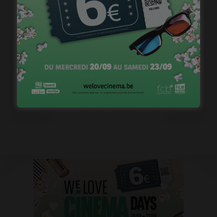
1ère image pour « Un silence » de Joachim Lafosse
janvier 12, 2023