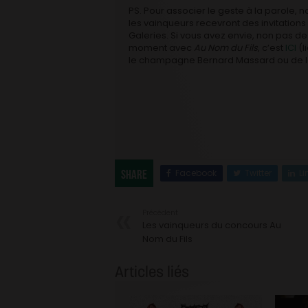
PS. Pour associer le geste à la parole
les vainqueurs recevront des invitation
Galeries. Si vous avez envie, non pas d
moment avec
Au Nom du Fils
, c’est
ICI
(l
le champagne Bernard Massard ou de la
Facebook
Twitter
Li
Share
Précédent
Les vainqueurs du concours Au
Nom du Fils
Articles liés