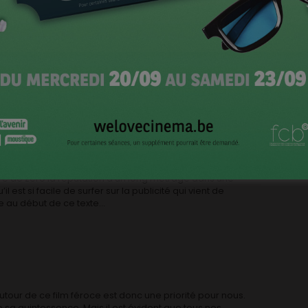
ngulière, portée par une équipe artistique aussi
 aimable, sympathique et drôle aussi). Un long
car sur une base aujourd’hui tout à fait d’actualité (la
t le silence gênant de l’église),
Vincent Lannoo,
avec
 et ses acteurs, a enfanté une œuvre cinglante,
otalement maîtrisée. Un OVNI, certes, mais qui pourrait
mpte? Pas grand ne monde, en fait puisque le producteur
Insensé? Oui. Mais logique. Quel distributeur aurait
re de zéro la réputation d’un long métrage dans une
l est si facile de surfer sur la publicité qui vient de
e au début de ce texte…
tour de ce film féroce est donc une priorité pour nous.
e sa quintessence. Mais il est évident que tous nos