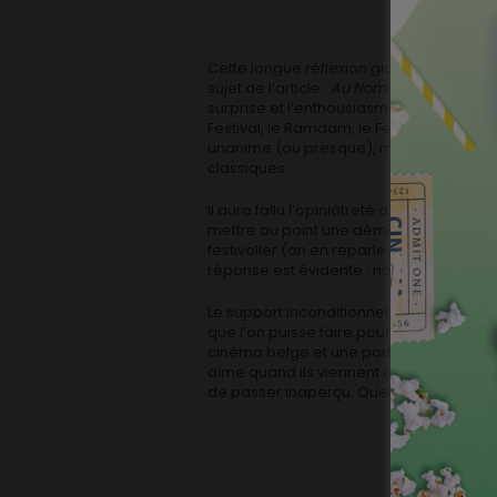
Cette longue réflexion globale provoqu
sujet de l’article :
Au Nom du Fils
. Voilà u
surprise et l’enthousiasme du public, qui 
Festival, le Ramdam, le Festival belge d
unanime (ou presque), mais qui éprouve le
classiques.
Il aura fallu l’opiniâtreté d’un producteu
mettre au point une démarche atypique af
festivalier (on en reparle bientôt). Cela 
réponse est évidente : non !
Le support inconditionnel de Cinevox ne s
que l’on puisse faire pour un film qui no
cinéma belge et une partie de ce public n
aime quand ils viennent de l’autre côté d
de passer inaperçu. Quel gâchis !