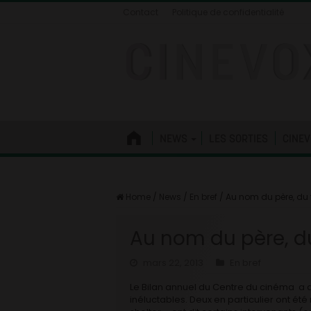
Contact
Politique de confidentialité
NEWS
LES SORTIES
CINEV
Home
/
News
/
En bref
/
Au nom du père, du 
Au nom du père, du
mars 22, 2013
En bref
Le Bilan annuel du Centre du cinéma a
inéluctables. Deux en particulier ont été re