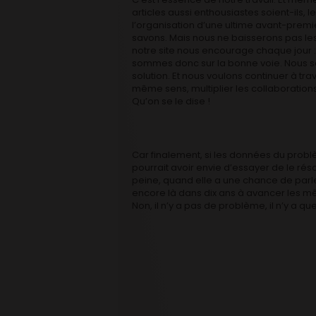
articles aussi enthousiastes soient-ils, 
l’organisation d’une ultime avant-premi
savons. Mais nous ne baisserons pas les 
notre site nous encourage chaque jour 
sommes donc sur la bonne voie. Nous so
solution. Et nous voulons continuer à trav
même sens, multiplier les collaboration
Qu’on se le dise !
Car finalement, si les données du probl
pourrait avoir envie d’essayer de le rés
peine, quand elle a une chance de parle
encore là dans dix ans à avancer les mê
Non, il n’y a pas de problème, il n’y a qu