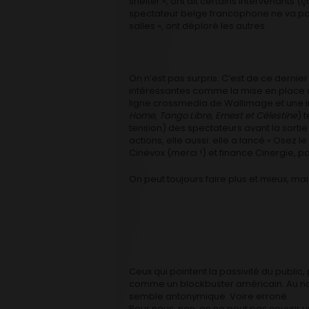
shelter », ont dit certains intervenants (
spectateur belge francophone ne va pa
salles », ont déploré les autres.
On n’est pas surpris. C’est de ce derni
intéressantes comme la mise en place de
ligne crossmedia de Wallimage et une i
Home, Tango Libre, Ernest et Célestine
) 
tension) des spectateurs avant la sortie 
actions, elle aussi: elle a lancé « Osez l
Cinevox (merci !) et finance Cinergie, p
On peut toujours faire plus et mieux, ma
Ceux qui pointent la passivité du public, 
comme un blockbuster américain. Au nom
semble antonymique. Voire erroné.
Pour nous, non, on ne peut pas couvrir