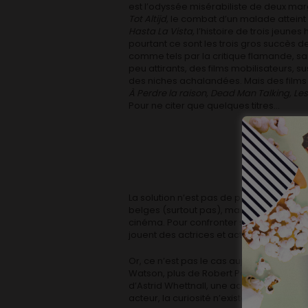
est l’odyssée misérabiliste de deux marg
Tot Altijd
, le combat d’un malade atteint
Hasta La Vista,
l’histoire de trois jeune
pourtant ce sont les trois gros succès de
comme tels par la critique flamande, sa
peu attirants, des films mobilisateurs, s
des niches achalandées. Mais des films 
À Perdre la raison, Dead Man Talking, Le
Pour ne citer que quelques titres…
La solution n’est pas de pousser manu mili
belges (surtout pas), mais de susciter sa
cinéma. Pour confronter son avis à celui
jouent des actrices et acteurs qu’il conna
Or, ce n’est pas le cas aujourd’hui. On 
Watson, plus de Robert Pattison, toutes
d’Astrid Whettnall, une actrice pourtant 
acteur, la curiosité n’existe pas.