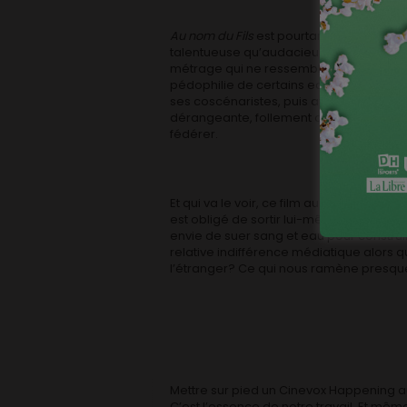
Au nom du Fils
est pourtant une œuvre si
talentueuse qu’audacieuse (disponible,
métrage qui ne ressemble à aucun autre, 
pédophilie de certains ecclésiastiques e
ses coscénaristes, puis avec son équipe
dérangeante, follement originale, mais t
fédérer.
Et qui va le voir, ce film au bout du co
est obligé de sortir lui-même son bébé. 
envie de suer sang et eau pour construi
relative indifférence médiatique alors qu’i
l’étranger? Ce qui nous ramène presqu
Mettre sur pied un Cinevox Happening au
C’est l’essence de notre travail. Et mêm