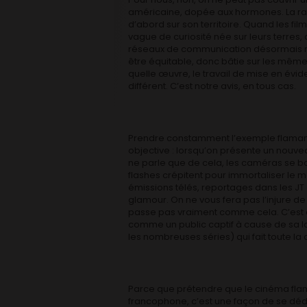
américaine, dopée aux hormones. La raiso
d’abord sur son territoire. Quand les film
vague de curiosité née sur leurs terres
réseaux de communication désormais mon
être équitable, donc bâtie sur les mêm
quelle œuvre, le travail de mise en évide
différent. C’est notre avis, en tous cas.
Prendre constamment l’exemple flamand 
objective : lorsqu’on présente un nouve
ne parle que de cela, les caméras se bo
flashes crépitent pour immortaliser le 
émissions télés, reportages dans les JT 
glamour. On ne vous fera pas l’injure d
passe pas vraiment comme cela. C’est 
comme un public captif à cause de sa la
les nombreuses séries) qui fait toute la
Parce que prétendre que le cinéma flam
francophone, c’est une façon de se déd