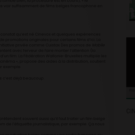
ça tombe bien, la procédure est en cours), « le
s voir suffisamment de films belges francophone en
er constat qu’est né Cinevox et quelques expériences
 promotions originales pour certains films d’ici. La
nitiative privée comme Cuistax (les promos de
Mobile
tentent avec ferveur de faire monter l’attention (la
d’un film. La Fédération Wallonie-Bruxelles multiplie les
e cinéma », propose des aides à la distribution, soutient
ar exemple.
is c’est déjà beaucoup.
Plo
CI
prétendent souvent aussi qu’il faut traiter un film belge
 de l’étiquette journalistique, par exemple. Ça nous
 une production belge comme une sortie française ou