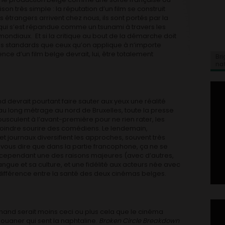
n très simple : la réputation d’un film se construit
s étrangers arrivent chez nous, ils sont portés par la
, qui s’est répandue comme un tsunami à travers les
diaux. Et si la critique au bout de la démarche doit
es standards que ceux qu’on applique à n’importe
nce d’un film belge devrait, lui, être totalement
Bri
na
devrait pourtant faire sauter aux yeux une réalité
au long métrage au nord de Bruxelles, toute la presse
usculent à l’avant-première pour ne rien rater, les
moindre sourire des comédiens. Le lendemain,
et journaux diversifient les approches, souvent très
e vous dire que dans la partie francophone, ça ne se
cependant une des raisons majeures (avec d’autres,
ngue et sa culture, et une fidélité aux acteurs née avec
 différence entre la santé des deux cinémas belges.
and serait moins ceci ou plus cela que le cinéma
ouaner qui sent la naphtaline.
Broken Circle Breakdown