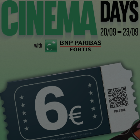
CI
ée par l’actualité nous amène logiquement au vrai
n film qui, depuis ses premières projections, suscite la
est convoité par les festivals belges (le FIFF, le Be Film
e Moustier) avec, à chaque fois, le même accueil
s pires difficultés à sortir dans un circuit de salles
r (Lionel Jadot) et son ouverture d’esprit originale pour
in que le film jouisse d’une lucarne sur le public non
suffira-t-il à en faire un succès? Bête question. La
era pas suffisant, lui non plus. Mais c’est bien le moins
us semble être un point de contact possible entre le
on captif. Un film sans foi ni loi, gonflé comme on les
e l’Atlantique (Tarantino, anyone?), mais qui risque ici