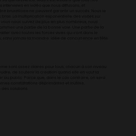
les interviews en vidéo que nous diffusons, et
ère bruxelloise ne peuvent garantir un succès. Nous le
bras. La multiplication exponentielle des visites sur
: vous nous suivez de plus en plus nombreux, nous
mmes une partie de la bonne voie. Une partie de la
ailler avec toutes les forces vives qui iront dans le
s, sans jamais la moindre idée de concurrence en tête.
ème sont assez claires pour tous, chacun à son niveau
oudre, de soutenir la création quand elle en vaut la
r au public. Parce que, dans le cas contraire, on sera
mes constatations déprimantes et inutiles.
e des solutions.