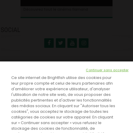
Ontdek alles over de Vlaamse cinema
Découvrez tout le cinéma flamand
SOCIAL
NEWSLETTER
Continuer sans accepter
INSCRIVEZ-VOUS ICI!
Ce site internet de Brightfish utilise des cookies pour
leur propre compte et celui de leurs partenaires afin
d'améliorer votre expérience utilisateur, d'analyser
l'utilisation de notre site web, de vous proposer des
TOUTES LES NEWS
publicités pertinentes et d'activer les fonctionnalités
des médias sociaux. En cliquant sur "Autoriser tous les
cookies", vous acceptez le stockage de toutes les
catégories de cookies sur votre appareil. En cliquant
CINEVOX SUR FACEBOOK
sur « Continuer sans accepter » vous refusez le
stockage des cookies de fonctionnalité, de