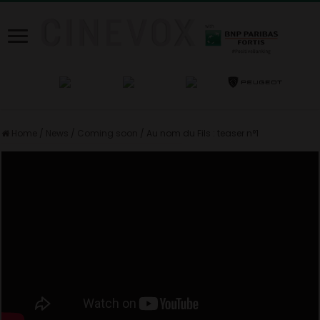
Home
/
News
/
Coming soon
/
Au nom du Fils : teaser n°1