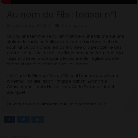
Au nom du Fils : teaser n°1
décembre 14, 2012
Coming soon
Quand une femme de foi, animatrice d’une tribune sur une
station de radio catholique, dévouée à sa famille et a la
souffrance du monde, est confrontée à la pédophilie des
prêtres et au suicide de son fils, la croyance fait place à la
rage et à la violence quand le silence de l’église crée le
chaos et la désespérance de ses brebis.
« Au Nom du Fils », un film de Vincent Lannoo, avec Astrid
Whettnall, Achille Ridolfi, Philippe Nahon, Zacharrie
Chasseriaud ,Jacky Nercessian, Carlo Ferrante, Lionel
Bourguet
Ouverture du Be Film festival le 26 décembre 2012
Précédent