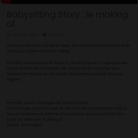
Babysitting Story : le making
of
mars 11, 2014
En bref
Deux jeunes filles, Sarah et Julie, se rendent chez la tante d’un
ami pour y faire du baby-sitting.
Une fois seules dans la maison, et alors qu’un orage gronde,
Sarah profite de la naïveté de Julie pour lui raconter une
histoire terrifiante qui se serait réellement passée dans la
région.
Premier court-métrage de Vincent Smitz
Le tournage s’est déroulé du 26 août au 5 septembre 2013 à
Huy et Andenne et Artémis Productions qui a produit le film
nous en offre son making of.
Durée: 21 minutes