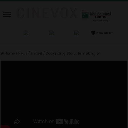
Home
/
News
/
En bref
/
Babysitting Story : le making of