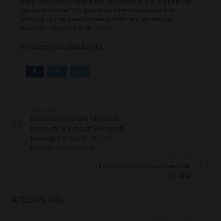
ceux qui vont lui faire subir ce calvaire. Y’a-t-il une vie
après le crime? Un geste de cinéma puissant et
radical, qui ne peut laisser indifférent, et devrait
secouer l’opinion et le public.
Rendez-vous début mars.
Précédent
La Belge Prod cherche un·e
Producteur Exécutif & Project
Manager Vidéo (H/F) / TV-
DIGITAL-CORPORATE
Suivant
« Kinshasa Now », au coeur de
la ville
Articles liés