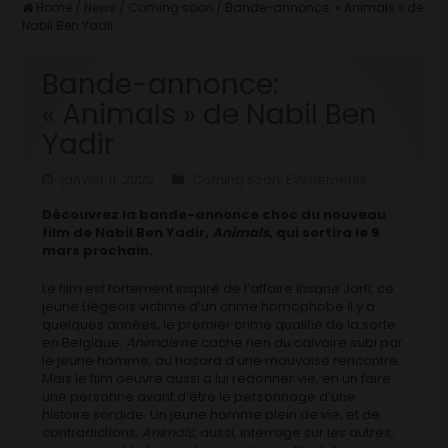
Home
/
News
/
Coming soon
/
Bande-annonce: « Animals » de
Nabil Ben Yadir
Bande-annonce:
« Animals » de Nabil Ben
Yadir
janvier 11, 2022
Coming soon
,
Evenements
Découvrez la bande-annonce choc du nouveau
film de Nabil Ben Yadir,
Animals
, qui sortira le 9
mars prochain.
Le film est fortement inspiré de l’affaire Ihsane Jarfi, ce
jeune Liégeois victime d’un crime homophobe il y a
quelques années, le premier crime qualifié de la sorte
en Belgique.
Animals
ne cache rien du calvaire subi par
le jeune homme, au hasard d’une mauvaise rencontre.
Mais le film oeuvre aussi à lui redonner vie, en un faire
une personne avant d’être le personnage d’une
histoire sordide. Un jeune homme plein de vie, et de
contradictions.
Animals
, aussi, interroge sur les autres,