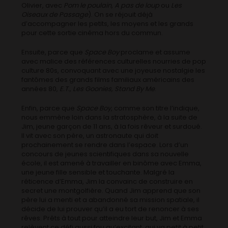
Olivier, avec
Pom le poulain, A pas de loup
ou
Les
Oiseaux de Passage
). On se réjouit déjà
d’accompagner les petits, les moyens et les grands
pour cette sortie cinéma hors du commun.
Ensuite, parce que
Space Boy
proclame et assume
avec malice des références culturelles nourries de pop
culture 80s, convoquant avec une joyeuse nostalgie les
fantômes des grands films familiaux américains des
années 80,
E.T., Les Goonies, Stand By Me
.
Enfin, parce que
Space Boy
, comme son titre l’indique,
nous emmène loin dans la stratosphère, à la suite de
Jim, jeune garçon de 11 ans, à la fois rêveur et surdoué.
Il vit avec son père, un astronaute qui doit
prochainement se rendre dans l’espace. Lors d’un
concours de jeunes scientifiques dans sa nouvelle
école, il est amené à travailler en binôme avec Emma,
une jeune fille sensible et touchante. Malgré la
réticence d’Emma, Jim la convainc de construire en
secret une montgolfière. Quand Jim apprend que son
père lui a menti et a abandonné sa mission spatiale, il
décide de lui prouver qu’il a eu tort de renoncer à ses
rêves. Prêts à tout pour atteindre leur but, Jim et Emma
relèvent ce défi aussi fou qu’excitant, qui va petit à petit