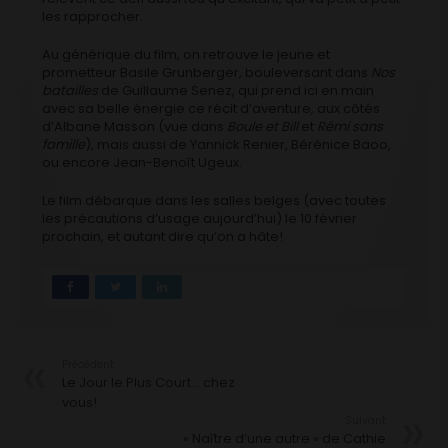
les rapprocher.
Au générique du film, on retrouve le jeune et
prometteur Basile Grunberger, bouleversant dans
Nos
batailles
de Guillaume Senez, qui prend ici en main
avec sa belle énergie ce récit d’aventure, aux côtés
d’Albane Masson (vue dans
Boule et Bill
et
Rémi sans
famille
), mais aussi de Yannick Renier, Bérénice Baoo,
ou encore Jean-Benoît Ugeux.
Le film débarque dans les salles belges (avec toutes
les précautions d’usage aujourd’hui) le 10 février
prochain, et autant dire qu’on a hâte!
Précédent
Le Jour le Plus Court… chez
vous!
Suivant
« Naître d’une autre » de Cathie