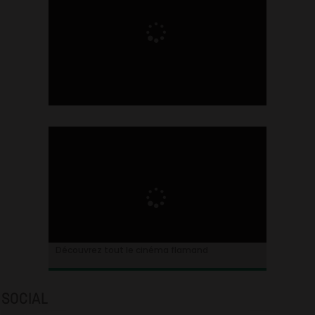
Ontdek alles over de Vlaamse cinema
Découvrez tout le cinéma flamand
SOCIAL