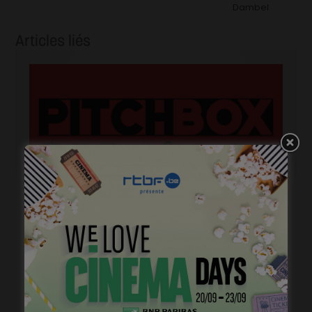
Dambel
Articles liés
Belgian Fantastic Pitchbox Session, appel à projets
de longs métrages
janvier 18, 2023