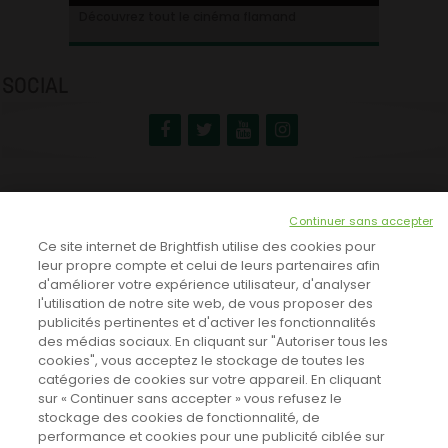
Ontdek alles over de Vlaamse cinema
Découvrez tout le cinéma flamand
SOCIAL
NEWSLETTER
Continuer sans accepter
INSCRIVEZ-VOUS ICI!
Ce site internet de Brightfish utilise des cookies pour
leur propre compte et celui de leurs partenaires afin
d'améliorer votre expérience utilisateur, d'analyser
l'utilisation de notre site web, de vous proposer des
TOUTES LES NEWS
publicités pertinentes et d'activer les fonctionnalités
des médias sociaux. En cliquant sur "Autoriser tous les
cookies", vous acceptez le stockage de toutes les
catégories de cookies sur votre appareil. En cliquant
CINEVOX SUR FACEBOOK
sur « Continuer sans accepter » vous refusez le
stockage des cookies de fonctionnalité, de
performance et cookies pour une publicité ciblée sur