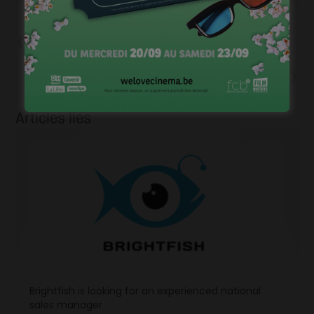
Précédent
« Mosaic » remporte le Grand
Prix du Court en dit long
Suivant
#WeLoveCinema
Articles liés
Brightfish is looking for an experienced national
sales manager