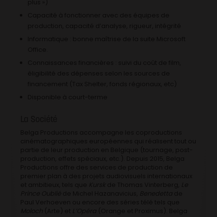
plus »)
Capacité à fonctionner avec des équipes de
production, capacité d’analyse, rigueur, intégrité
Informatique : bonne maîtrise de la suite Microsoft
Office.
Connaissances financières : suivi du coût de film,
éligibilité des dépenses selon les sources de
financement (Tax Shelter, fonds régionaux, etc)
Disponible à court-terme
La Société
Belga Productions accompagne les coproductions
cinématographiques européennes qui réalisent tout ou
partie de leur production en Belgique (tournage, post-
production, effets spéciaux, etc.). Depuis 2015, Belga
Productions offre des services de production de
premier plan à des projets audiovisuels internationaux
et ambitieux, tels que
Kursk
de Thomas Vinterberg,
Le
Prince Oublié
de Michel Hazanavicius,
Benedetta
de
Paul Verhoeven ou encore des séries télé tels que
Moloch
(Arte) et
L’Opéra
(Orange et Proximus). Belga