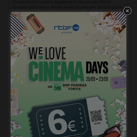
Productions soutient également des productions
locales dans leurs efforts de financement. Grâce à ses
liens avec Belga Films Fund (25 M€ de fonds Tax Shelter
par an) et le groupe Belga Films (le plus grand
distributeur de films indépendant au Benelux), Belga
Productions offre une solution de unique et à haute
valeur ajoutée pour les producteurs européens
souhaitant inclure la Belgique comme partenaire de
coproduction: financement via notre fonds Tax Shelter
interne, distribution Benelux (Cinéma et TV), prestations
de production exécutive, application aux fonds
régionaux, etc.
Intéressé·e?
Envoyez votre CV & lettre de motivation à
bff@belgafilms.be – Référence Assistant·e de
Production ou Chargé·e de production – Belga
Productions