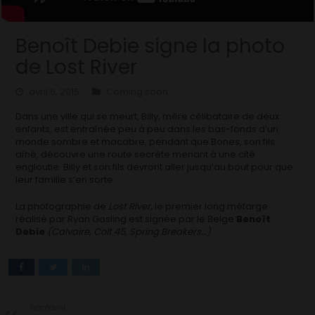
Benoît Debie signe la photo
de Lost River
avril 6, 2015
Coming soon
Dans une ville qui se meurt, Billy, mère célibataire de deux
enfants, est entraînée peu à peu dans les bas-fonds d’un
monde sombre et macabre, pendant que Bones, son fils
aîné, découvre une route secrète menant à une cité
engloutie. Billy et son fils devront aller jusqu’au bout pour que
leur famille s’en sorte.
La photographie de
Lost River,
le premier long métarge
réalisé par Ryan Gosling est signée par le Belge
Benoît
Debie
(Calvaire, Colt 45, Spring Breakers…)
Précédent