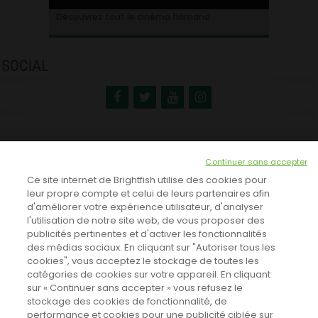
Ontdek alles over de Vlaamse cinema
Découvrez tout le cinéma flamand
SOCIAL
NEWSLETTER
Continuer sans accepter
INSCRIVEZ-VOUS ICI!
Ce site internet de Brightfish utilise des cookies pour
leur propre compte et celui de leurs partenaires afin
d'améliorer votre expérience utilisateur, d'analyser
l'utilisation de notre site web, de vous proposer des
TOUTES LES NEWS
publicités pertinentes et d'activer les fonctionnalités
des médias sociaux. En cliquant sur "Autoriser tous les
cookies", vous acceptez le stockage de toutes les
catégories de cookies sur votre appareil. En cliquant
CINEVOX SUR FACEBOOK
sur « Continuer sans accepter » vous refusez le
stockage des cookies de fonctionnalité, de
performance et cookies pour une publicité ciblée sur