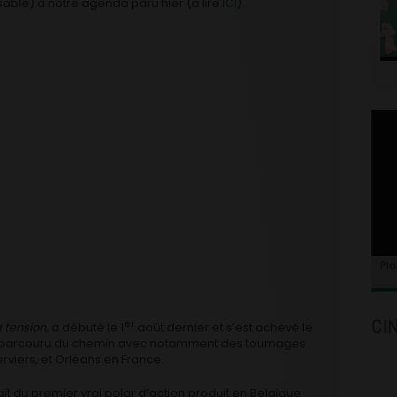
able) à notre agenda paru hier (à lire
ICI
).
Plo
CI
er
 tension,
a débuté le 1
août dernier et s’est achevé le
a parcouru du chemin avec notamment des tournages
erviers, et Orléans en France.
it du premier vrai polar d’action produit en Belgique