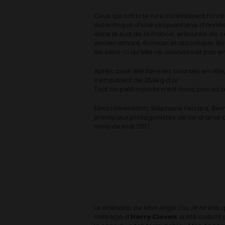
Ceux qui ont lu le livre connaissent forcé
excentrique d’une cinquantaine d’année
dans le sud de la France, entourée de con
ancien amant, écrivain et alcoolique, Br
de celui-ci qu’elle ne connaissait pas en
Après avoir été faire les courses en vill
s’emparent de 250kg d’or.
Tout ce petit monde n’est donc pas au b
Elina Löwensöhn, Stéphane Ferrara, Berni
principaux protagonistes de ce drame qu
mois de mai 2017….
Le scénario de
Mon Ange (ou Je te vois
q
métrage d’
Harry Cleven
a été coécrit