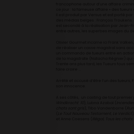
francophone autour d’une affaire crimin
ce jour : la fameuse affaire « des tueurs
Il est produit par Versus et est porté 
des médias belges : François Troukens. Il
est secondé à la réalisation par Jean-F
entre autres, les superbes images du de
Olivier Gourmet incarne ici Frank Valken
de réaliser un casse magistral sans accr
un commando de tueurs entre en action 
de la magistrate (Natacha Régnier) qui 
Trente ans plus tard, les Tueurs fous se
faire croire …
Arrêté et accusé d’être l’un des tueurs,
son innocence.
A ses côtés, un casting de tout premier
Windkracht 10
), Lubna Azabal (
Incendie
chats sont gris
), Tibo Vandenborre (
Run
(
Le Tout Nouveau Testament, Le Verdict
)
et Anne Coesens (
Illégal, Tous les chats