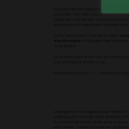
La jeune femme atterrit dans la petite ex
pommes. Très vite, Laila déchante, lor
règle les contrats des saisonniers. Peu
entourage et l’exploitation d’André va e
Sofiia Manousha (
7 rue de la Folie
),
Hand
Van Dorslaer
sont quatre des principau
surprendre.
On a découvert le film lors du Festival 
Ça commence à faire long…
Présentation à lire
ICI
– Premières ima
Changement de registre pour Hélène Catt
surpris tout le monde avec
Amer
et
L’ét
momentanément le Giallo pour le polar
Manchette :
Laissez bronzer les cadavres