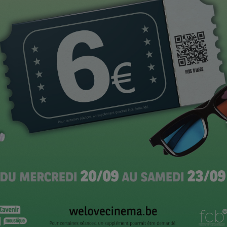
écide à aller la voir.
est sur le point de partir pour un voyage d’affaires
aby-sitter qui tarde. Hyper pressée, Camille demande à
e pas rater son avion.
e, bien loin de s’imaginer que la baby-sitter ne
uvera seul face à sa fille pendant trois journées d’été.
ement développée dans un cadre professionnel,
pe technique et a convaincu, pour mener le casting , un
d incarne Antoine et c’est une très bonne nouvelle pour
ns
Préjudices
d’Antoine Cuypers.
éjà été acquis, pour une distribution américaine, par…
 engagés de son réalisateur,
Insoumise
de
Jawad
nne marocaine sans emploi. Elle quitte son pays pour un