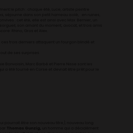
ment le pitch : chaque été, Luce, artiste peintre
s, séjourne dans son petit hameau isolé, en ruines,
vives : cet été, elle est ainsi avec Max Bernier, un
isorgueil, son amant du moment, avocat, et trois amis
core: Rhino, Gros et Alex.
e, ces trois derniers attaquent un fourgon blindé et
out de ses surprises.
e Bonvoisin, Marc Barbé et Pierre Nisse sont les
i a été tourné en Corse et devrait être prêt pour le
ui pourrait être son nouveau titre
),
nouveau long
 par
Thomas Gunzig,
un homme qui a décidément