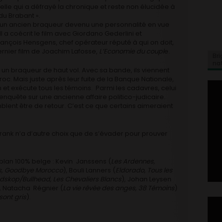
elle qui a défrayé la chronique et reste non élucidée à
 du Brabant ».
par un ancien braqueur devenu une personnalité en vue
 a coécrit le film avec Giordano Gederlini et
rançois Hensgens, chef opérateur réputé à qui on doit,
rnier film de Joachim Lafosse,
L’Economie du coupl
e.
Bri
na
, un braqueur de haut vol. Avec sa bande, ils viennent
oc. Mais juste après leur fuite de la Banque Nationale,
et exécute tous les témoins. Parmi les cadavres, celui
enquête sur une ancienne affaire politico-judicaire.
mblent être de retour. C’est ce que certains aimeraient
 Frank n’a d’autre choix que de s’évader pour prouver
 plan 100% belge : Kevin Janssens (
Les Ardennes,
s, Goodbye Morocco
), Bouli Lanners (
Eldorado, Tous les
dskop/Bullhead, Les Chevaliers Blancs
), Johan Leysen
, Natacha Régnier (
La vie rêvée des anges, 38 Témoins
)
 sont gris
).