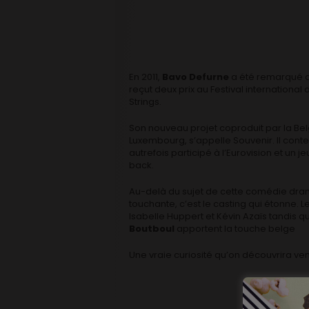
En 2011,
Bavo Defurne
a été remarqué 
reçut deux prix au Festival international
Strings.
Son nouveau projet coproduit par la Bel
Luxembourg, s’appelle Souvenir. Il conte
autrefois participé à l’Eurovision et un
back.
Au-delà du sujet de cette comédie dram
touchante, c’est le casting qui étonne. 
Isabelle Huppert et Kévin Azaïs tandis 
Boutboul
apportent la touche belge
Une vraie curiosité qu’on découvrira ven