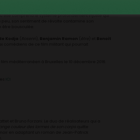
ploitation agricole familiale d’André, un cultivateur de
squ’elle comprend le système profondément injuste qui
 à peu, son sentiment de révolte contamine son
n être bousculée.
e Kodja
(
Rosenn
),
Benjamin Ramon
(
être
) et
Benoit
x comédiens de ce film militant qui pourrait
du film méditerranéen à Bruxelles le 10 décembre 2016.
ges
ICI
et et Bruno Forzani. Le duo de réalisateurs qui a
range couleur des larmes de son corps
quitte
 noir en adaptant un roman de Jean-Patrick
.