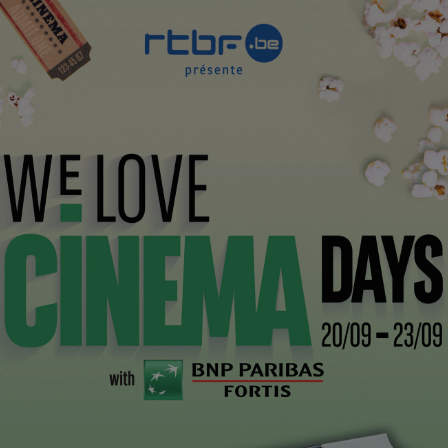
CI
 premier film tourné à l’arrache et immédiatement
a section ACID: La Tête la Première.
 sera bientôt de retour avec
Drôle de Père,
le tout
airement produit en Belgique par les Films du Fleuve
oie explorée par la structure liégeoise sous la houlette
ième long : Antoine et Elsa. Un père et sa fille… qui
gé pour étudier la cuisine, Antoine revient à Liège,
 le retour s’avère plus difficile que prévu, car il
e s’est aggravé. Submergé de remords, Antoine se met
 aimée et… la mère de leur petite fille,Elsa, qu’il n’a