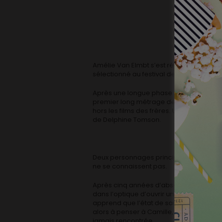
Amélie Van Elmbt s’est révélée avec un
sélectionné au festival de Cannes dans l
Après une longue phase d’écriture, elle
premier long métrage de fiction majorit
hors les films des frères. Une nouvelle v
de Delphine Tomson.
Deux personnages principaux pour ce deux
ne se connaissent pas.
Après cinq années d’absence où il a voya
dans l’optique d’ouvrir un restaurant. Mais
apprend que l’état de santé de sa mèr
alors à penser à Camille, la femme qu’il a
jamais rencontrée.