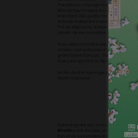
Prenant son courage à deux mains, il se d
Mais lorsqu’il frappe à sa porte, Camille 
important. Elle guette l’arrivée de la b
Antoine d’attendre la baby-sitter pour n
Pris au dépourvu, le jeune homme accept
jamais de ses nouvelles et qu’il se retro
Pour cette première expérience entièr
Amélie s’est entourée d’une solide équi
grand talent français : Thomas Blanchar
tous ceux qui l’ont vu, époustouflant, da
Le film dont le tournage est terminé a d
Martin Scorsese.
Dans la lignée des documentaires, très
Rhalib
parle de Laila, une informaticie
travail de saisonnière en Belgique.