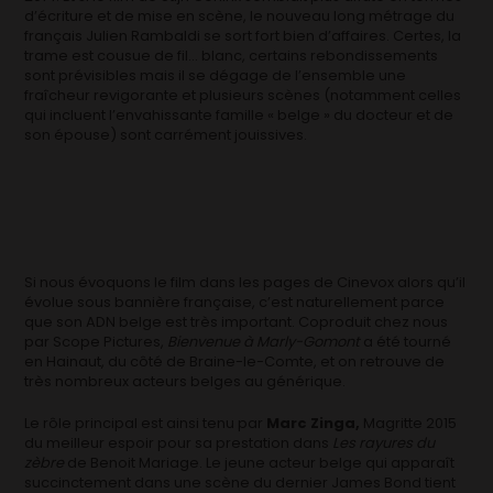
d’écriture et de mise en scène, le nouveau long métrage du
français Julien Rambaldi se sort fort bien d’affaires. Certes, la
trame est cousue de fil… blanc, certains rebondissements
sont prévisibles mais il se dégage de l’ensemble une
fraîcheur revigorante et plusieurs scènes (notamment celles
qui incluent l’envahissante famille « belge » du docteur et de
son épouse) sont carrément jouissives.
Si nous évoquons le film dans les pages de Cinevox alors qu’il
évolue sous bannière française, c’est naturellement parce
que son ADN belge est très important. Coproduit chez nous
par Scope Pictures,
Bienvenue à Marly-Gomont
a été tourné
en Hainaut, du côté de Braine-le-Comte, et on retrouve de
très nombreux acteurs belges au générique.
Le rôle principal est ainsi tenu par
Marc Zinga,
Magritte 2015
du meilleur espoir pour sa prestation dans
Les rayures du
zèbre
de Benoit Mariage. Le jeune acteur belge qui apparaît
succinctement dans une scène du dernier James Bond tient