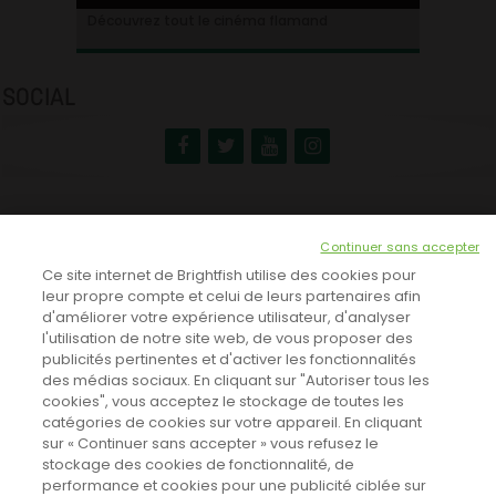
Ontdek alles over de Vlaamse cinema
Découvrez tout le cinéma flamand
SOCIAL
NEWSLETTER
Continuer sans accepter
INSCRIVEZ-VOUS ICI!
Ce site internet de Brightfish utilise des cookies pour
leur propre compte et celui de leurs partenaires afin
d'améliorer votre expérience utilisateur, d'analyser
l'utilisation de notre site web, de vous proposer des
TOUTES LES NEWS
publicités pertinentes et d'activer les fonctionnalités
des médias sociaux. En cliquant sur "Autoriser tous les
cookies", vous acceptez le stockage de toutes les
catégories de cookies sur votre appareil. En cliquant
CINEVOX SUR FACEBOOK
sur « Continuer sans accepter » vous refusez le
stockage des cookies de fonctionnalité, de
performance et cookies pour une publicité ciblée sur