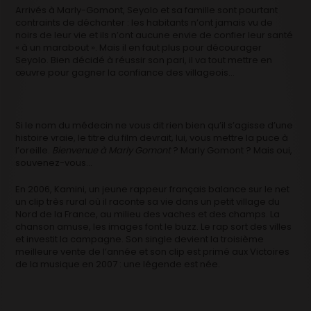
Arrivés à Marly-Gomont, Seyolo et sa famille sont pourtant
contraints de déchanter : les habitants n’ont jamais vu de
noirs de leur vie et ils n’ont aucune envie de confier leur santé
« à un marabout ». Mais il en faut plus pour décourager
Seyolo. Bien décidé à réussir son pari, il va tout mettre en
œuvre pour gagner la confiance des villageois…
Si le nom du médecin ne vous dit rien bien qu’il s’agisse d’une
histoire vraie, le titre du film devrait, lui, vous mettre la puce à
l’oreille.
Bienvenue à Marly Gomont
? Marly Gomont ? Mais oui,
souvenez-vous…
En 2006, Kamini, un jeune rappeur français balance sur le net
un clip très rural où il raconte sa vie dans un petit village du
Nord de la France, au milieu des vaches et des champs. La
chanson amuse, les images font le buzz. Le rap sort des villes
et investit la campagne. Son single devient la troisième
meilleure vente de l’année et son clip est primé aux Victoires
de la musique en 2007 : une légende est née.