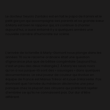
Le docteur Seyolo Zantako est en fait le papa de Kamini et le
petit garçon qui accompagne ses parents et sa grande sœur
à Marly est bien le rappeur qui, s’il continue à chanter
aujourd’hui, a aussi entamé il y a quelques années une
nouvelle carrière d’humoriste sur scène.
L’arrivée de la famille à Marly-Gomont nous plonge dans les
années 70 où le racisme ordinaire était une question
d’ignorance plus que de bêtise congénitale (aujourd’hui,
c’est un peu des deux mélangés). À Marly les seuls noirs
qu’on a vus jusque-là sont des « sauvages » dans quelques
documentaires. Le seul joueur de couleur qui évolue en
équipe de France est Marius Trésor et il joue à Marseille. Pas
étonnant que l’arrivée du médecin déclenche une peur
panique chez la plupart des citoyens qui préfèrent rejeter
d’emblée ce qu’ils ne connaissent pas. Dur dur d’être
différent.