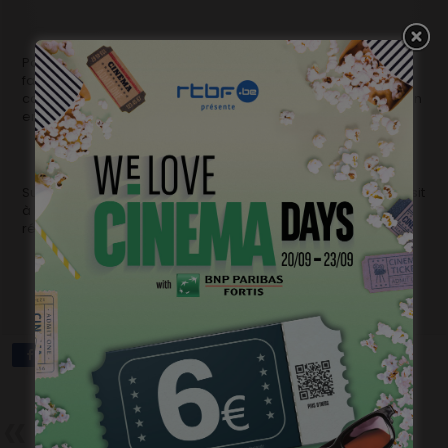
Pour le spectateur belge qui connaît tous ces visages, il
faudra s’habituer à les entendre manier un accent chti à
couper au couteau, mais une fois la convention acceptée, on
en rit de fort bon cœur.
Sur nos écrans dès le 8 juin,
Bienvenue à Marly-Gomont
réussit
à la fois à nous émouvoir, à nous délasser et à nous faire
réfléchir. Il n’y a donc aucune raison de bouder son plaisir…
Précédent
L’agenda des sorties :