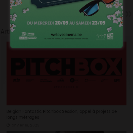
coproductions et acteurs
belges [6 juin 2016 ]
Suivant
De Premier – Trailer
Articles liés
Belgian Fantastic Pitchbox Session, appel à projets de
longs métrages
janvier 18, 2023