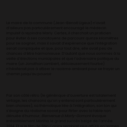
Le maire de la commune (Jean-Benoit Ugeux) n’avait
d’ailleurs pas particulièrement encouragé le médecin
impulsif à rejoindre Marly. Certes, il cherchait un praticien
pour éviter à ses concitoyens de parcourir quinze kilomètres
pour se soigner, mais il savait d’expérience que l’intégration
serait compliquée et que, pour tout dire, elle avait peu de
chances d’être harmonieuse. D’autant que nous sommes à la
veille d’élections municipales et que l’adversaire politique du
maire (un Jonathan Lambert, délicieusement fourbe)
n’hésiterait pas à attiser le racisme ambiant pour se frayer un
chemin jusqu’au pouvoir.
Par son côté rétro (le générique d’ouverture est totalement
vintage, les chansons qu’on y entend sont particulièrement
bien choisies), sa thématique liée à l’intégration, son ton qui
s’éloigne du réalisme social pour flirter avec la fable non
dénuée d’humour,
Bienvenue à Marly-Gomont
évoque
irrésistiblement
Marina,
le grand succès belge de l’année
2014. Et si le film de Stijn Coninx semblait plus affûté en termes