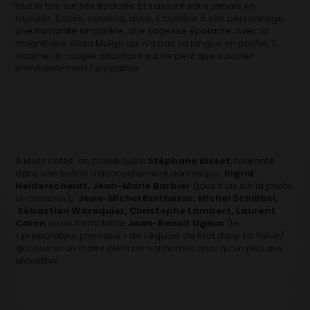
tout le film sur ses épaules. Et il assure sans jamais en
rajouter. Sobre, sensible, doux, il confère à son personnage
une humanité singulière, une sagesse épatante. Avec la
magnifique Aïssa Maïga qui n’a pas sa langue en poche, il
incarne un couple attachant qui ne peut que susciter
immédiatement l’empathie.
À leurs côtés, on croise aussi
Stéphane Bissot
, hilarante
dans une scène d’accouchement dantesque,
Ingrid
Heiderscheidt, Jean-Marie Barbier
(tous trois sur la photo
ci-dessous)
, Jean-Michel Balthazar, Michel Schillaci,
Sébastien Waroquier, Christophe Lambert, Laurent
Caron
ou un formidable
Jean-Benoit Ugeux
(le
« préparateur physique » de l’équipe de foot dans
La Trêve)
qui joue ici un maire plein de bonhomie, quoi qu’un peu aux
alouettes.