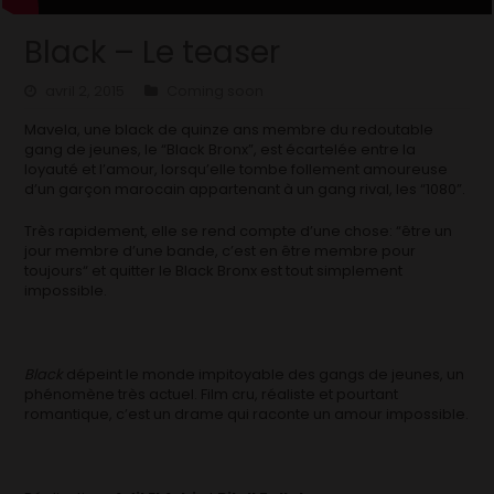
Black – Le teaser
avril 2, 2015
Coming soon
Mavela, une black de quinze ans membre du redoutable
gang de jeunes, le “Black Bronx”, est écartelée entre la
loyauté et l’amour, lorsqu’elle tombe follement amoureuse
d’un garçon marocain appartenant à un gang rival, les “1080”.
Très rapidement, elle se rend compte d’une chose: “être un
jour membre d’une bande, c’est en être membre pour
toujours“ et quitter le Black Bronx est tout simplement
impossible.
Black
dépeint le monde impitoyable des gangs de jeunes, un
phénomène très actuel. Film cru, réaliste et pourtant
romantique, c’est un drame qui raconte un amour impossible.