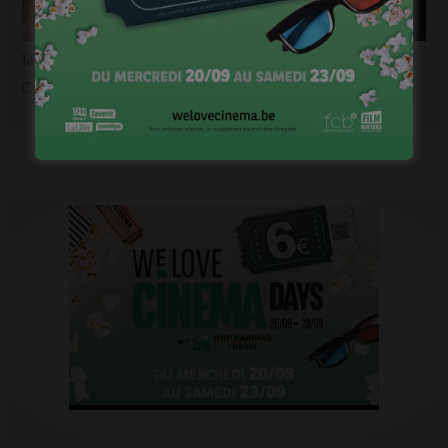
1ère image pour « Un silence » de Joachim Lafosse
janvier 12, 2023