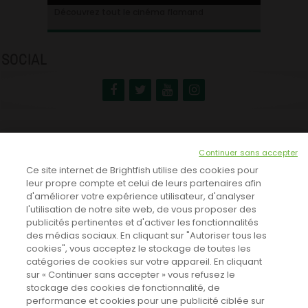
Ontdek alles over de Vlaamse cinema
Découvrez tout le cinéma flamand
SOCIAL
NEWSLETTER
Continuer sans accepter
INSCRIVEZ-VOUS ICI!
Ce site internet de Brightfish utilise des cookies pour
leur propre compte et celui de leurs partenaires afin
d'améliorer votre expérience utilisateur, d'analyser
l'utilisation de notre site web, de vous proposer des
TOUTES LES NEWS
publicités pertinentes et d'activer les fonctionnalités
des médias sociaux. En cliquant sur "Autoriser tous les
cookies", vous acceptez le stockage de toutes les
catégories de cookies sur votre appareil. En cliquant
CINEVOX SUR FACEBOOK
sur « Continuer sans accepter » vous refusez le
stockage des cookies de fonctionnalité, de
performance et cookies pour une publicité ciblée sur