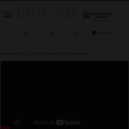
Home
/
News
/
Coming soon
/
Black – Le teaser