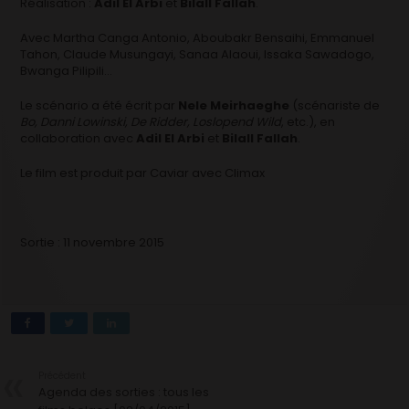
Réalisation :
Adil El Arbi
et
Bilall Fallah
.
Avec Martha Canga Antonio, Aboubakr Bensaihi, Emmanuel
Tahon, Claude Musungayi, Sanaa Alaoui, Issaka Sawadogo,
Bwanga Pilipili…
Le scénario a été écrit par
Nele Meirhaeghe
(scénariste de
Bo, Danni Lowinski, De Ridder, Loslopend Wild
, etc.), en
collaboration avec
Adil El Arbi
et
Bilall Fallah
.
Le film est produit par Caviar avec Climax
Sortie : 11 novembre 2015
Précédent
Agenda des sorties : tous les