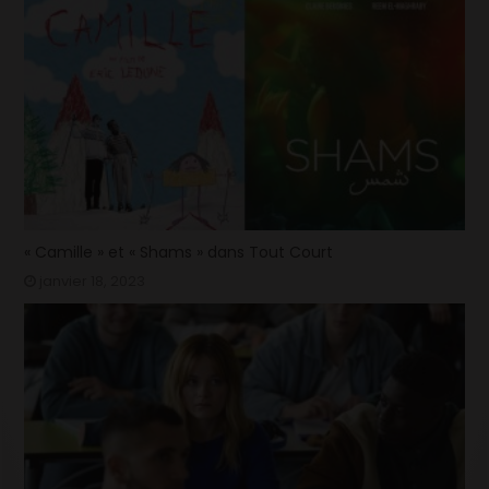
« Camille » et « Shams » dans Tout Court
janvier 18, 2023