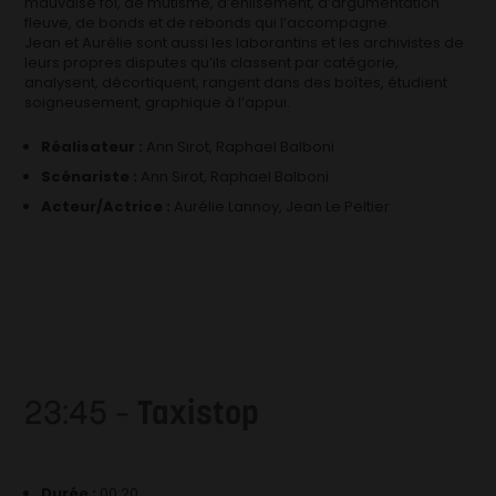
mauvaise foi, de mutisme, d’enlisement, d’argumentation
fleuve, de bonds et de rebonds qui l’accompagne.
Jean et Aurélie sont aussi les laborantins et les archivistes de
leurs propres disputes qu’ils classent par catégorie,
analysent, décortiquent, rangent dans des boîtes, étudient
soigneusement, graphique à l’appui.
Réalisateur :
Ann Sirot, Raphael Balboni
Scénariste :
Ann Sirot, Raphael Balboni
Acteur/Actrice :
Aurélie Lannoy, Jean Le Peltier
23:45 –
Taxistop
Durée :
00:20