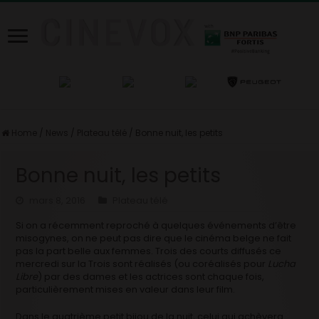
Home
/
News
/
Plateau télé
/
Bonne nuit, les petits
Bonne nuit, les petits
mars 8, 2016
Plateau télé
Si on a récemment reproché à quelques événements d’être
misogynes, on ne peut pas dire que le cinéma belge ne fait
pas la part belle aux femmes. Trois des courts diffusés ce
mercredi sur la Trois sont réalisés (ou coréalisés pour
Lucha
Libre
) par des dames et les actrices sont chaque fois,
particulièrement mises en valeur dans leur film.
Dans le quatrième petit bijou de la nuit, celui qui achèvera