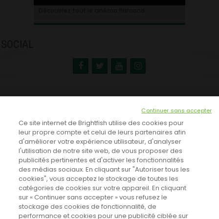
Ontdek alles over de Vlaamse cinema
Découvrez tout le cinéma flamand
SOCIAL
NEWSLETTER
Continuer sans accepter
INSCRIVEZ-VOUS ICI!
Ce site internet de Brightfish utilise des cookies pour
leur propre compte et celui de leurs partenaires afin
d'améliorer votre expérience utilisateur, d'analyser
l'utilisation de notre site web, de vous proposer des
TOUTES LES NEWS
publicités pertinentes et d'activer les fonctionnalités
des médias sociaux. En cliquant sur "Autoriser tous les
cookies", vous acceptez le stockage de toutes les
catégories de cookies sur votre appareil. En cliquant
CINEVOX SUR FACEBOOK
sur « Continuer sans accepter » vous refusez le
stockage des cookies de fonctionnalité, de
performance et cookies pour une publicité ciblée sur