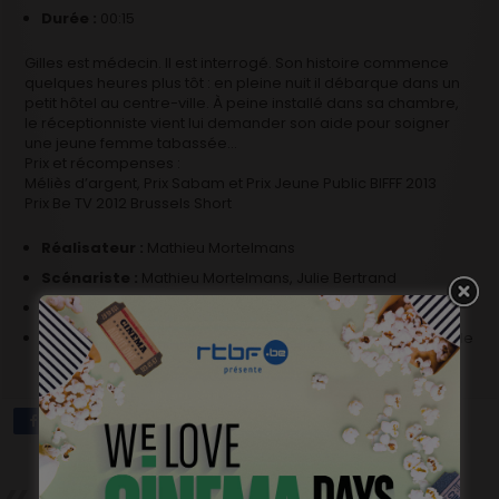
Durée :
00:15
Gilles est médecin. Il est interrogé. Son histoire commence
quelques heures plus tôt : en pleine nuit il débarque dans un
petit hôtel au centre-ville. À peine installé dans sa chambre,
le réceptionniste vient lui demander son aide pour soigner
une jeune femme tabassée…
Prix et récompenses :
Méliès d’argent, Prix Sabam et Prix Jeune Public BIFFF 2013
Prix Be TV 2012 Brussels Short
Réalisateur :
Mathieu Mortelmans
Scénariste :
Mathieu Mortelmans, Julie Bertrand
Compositeur :
Jim Jonckeer, Mathieur Mortelmans
Acteur/Actrice :
Jean-Jacques Rausin, Eric Godon, Cécile
Delberghe, Jean-Henri Compère, Arnaud Bronsart
Précédent