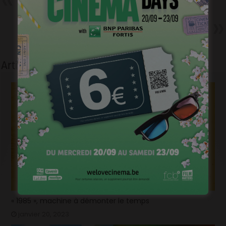
Euh… On recherche des
figurants
Suivant
Versus recherche des acteurs
pour un court
Articles liés
« 1985 », machine à démonter le temps
janvier 20, 2023