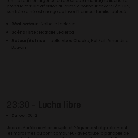
famille réuni en urgence au coeur de la montagne libanaise,
prend la terrible décision du crime d’honneur envers Léa. Elie,
son frère aîné est chargé de laver l’honneur familial bafoué.
Réalisateur :
Nathalie Leclercq
Scénariste :
Nathalie Leclercq
Acteur/Actrice :
Joëlle Abou Chabke, Pol Seif, Amandine
Bauwin
23:30 –
Lucha libre
Durée :
00:12
Jean et Aurélie sont en couple et fréquentent régulièrement
les marasmes du conflit amoureux avec toute la panoplie de