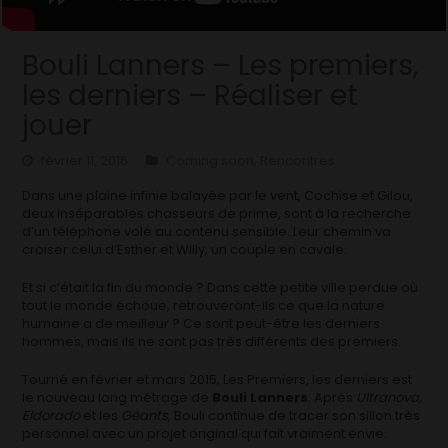
Bouli Lanners – Les premiers,
les derniers – Réaliser et
jouer
février 11, 2016
Coming soon
,
Rencontres
Dans une plaine infinie balayée par le vent, Cochise et Gilou,
deux inséparables chasseurs de prime, sont à la recherche
d’un téléphone volé au contenu sensible. Leur chemin va
croiser celui d’Esther et Willy, un couple en cavale.
Et si c’était la fin du monde ? Dans cette petite ville perdue où
tout le monde échoue, retrouveront-ils ce que la nature
humaine a de meilleur ? Ce sont peut-être les derniers
hommes, mais ils ne sont pas très différents des premiers.
Tourné en février et mars 2015, Les Premiers, les derniers est
le nouveau long métrage de
Bouli Lanners
. Après
Ultranova,
Eldorado
et les
Géants
, Bouli continue de tracer son sillon très
personnel avec un projet original qui fait vraiment envie.