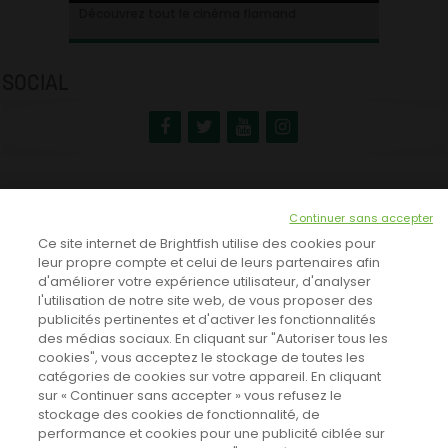
Ontdek alles over de Vlaamse cinema
Découvrez tout le cinéma flamand
SOCIAL
NEWSLETTER
Continuer sans accepter
INSCRIVEZ-VOUS ICI!
Ce site internet de Brightfish utilise des cookies pour
leur propre compte et celui de leurs partenaires afin
d'améliorer votre expérience utilisateur, d'analyser
l'utilisation de notre site web, de vous proposer des
TOUTES LES NEWS
publicités pertinentes et d'activer les fonctionnalités
des médias sociaux. En cliquant sur "Autoriser tous les
cookies", vous acceptez le stockage de toutes les
catégories de cookies sur votre appareil. En cliquant
CINEVOX SUR FACEBOOK
sur « Continuer sans accepter » vous refusez le
stockage des cookies de fonctionnalité, de
performance et cookies pour une publicité ciblée sur