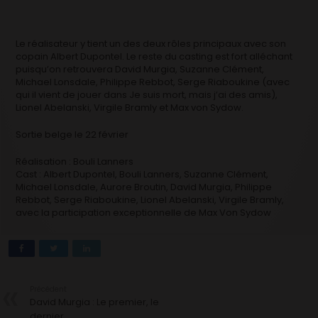
Le réalisateur y tient un des deux rôles principaux avec son
copain Albert Dupontel. Le reste du casting est fort alléchant
puisqu’on retrouvera David Murgia, Suzanne Clément,
Michael Lonsdale, Philippe Rebbot, Serge Riaboukine (avec
qui il vient de jouer dans Je suis mort, mais j’ai des amis),
Lionel Abelanski, Virgile Bramly et Max von Sydow.
Sortie belge le 22 février
Réalisation :
Bouli Lanners
Cast :
Albert Dupontel, Bouli Lanners, Suzanne Clément,
Michael Lonsdale, Aurore Broutin, David Murgia, Philippe
Rebbot, Serge Riaboukine, Lionel Abelanski, Virgile Bramly,
avec la participation exceptionnelle de Max Von Sydow
Précédent
David Murgia : Le premier, le
dernier