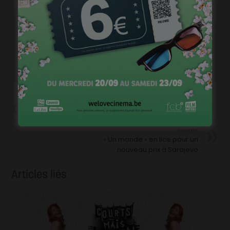
Précédent
Sur le tournage de… « Des gens
bien »
Suivant
« Un monde » en lice pour un
nouveau prix à Sarajevo
Articles liés