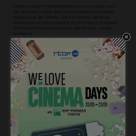
Refuge inespéré fait de préfabriqués au cœur d’une
cité ardente, la salle de consommation est ouverte
chaque jour de l’année. Car il en est de certaines
choses qui ne connaissent ni répit, ni repos, ni trépas.
On y revient encore et encore, car ici, enfin, on est
quelqu’un.
Kom Hier dat ik u kus
de Sabine Lubbe Bakker &
Niels Van Koevorden
Avec Tanya Zabarylo, Tom Vermeir, Wine Dierickx,
Valentijn Dhaenens, Tijmen Govaerts
Voyage tragi-comique chargé d’émotions et de
courage, de pardon et de découverte de soi,
Becoming Mona raconte l’histoire en trois volets du
combat de Mona pour se libérer d’une vie vécue au
service de l’ego des autres.