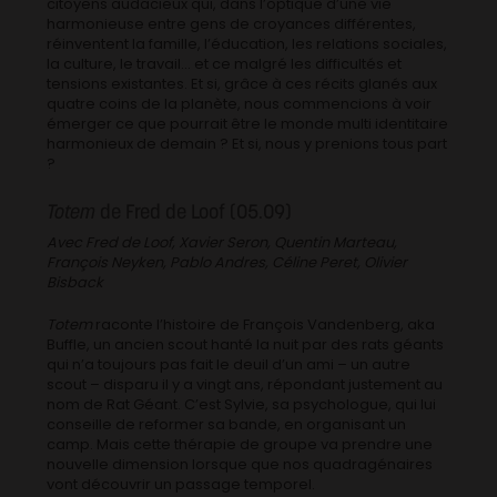
citoyens audacieux qui, dans l’optique d’une vie
harmonieuse entre gens de croyances différentes,
réinventent la famille, l’éducation, les relations sociales,
la culture, le travail… et ce malgré les difficultés et
tensions existantes. Et si, grâce à ces récits glanés aux
quatre coins de la planète, nous commencions à voir
émerger ce que pourrait être le monde multi identitaire
harmonieux de demain ? Et si, nous y prenions tous part
?
Totem
de Fred de Loof (05.09)
Avec Fred de Loof, Xavier Seron, Quentin Marteau,
François Neyken, Pablo Andres, Céline Peret, Olivier
Bisback
Totem
raconte l’histoire de François Vandenberg, aka
Buffle, un ancien scout hanté la nuit par des rats géants
qui n’a toujours pas fait le deuil d’un ami – un autre
scout – disparu il y a vingt ans, répondant justement au
nom de Rat Géant. C’est Sylvie, sa psychologue, qui lui
conseille de reformer sa bande, en organisant un
camp. Mais cette thérapie de groupe va prendre une
nouvelle dimension lorsque que nos quadragénaires
vont découvrir un passage temporel.