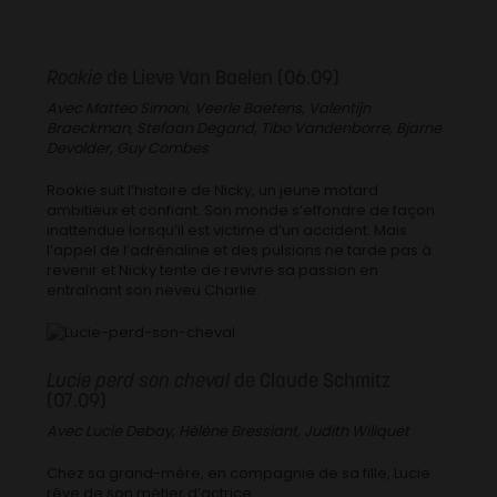
Rookie
de Lieve Van Baelen (06.09)
Avec Matteo Simoni, Veerle Baetens, Valentijn
Braeckman, Stefaan Degand, Tibo Vandenborre, Bjarne
Devolder, Guy Combes
Rookie suit l’histoire de Nicky, un jeune motard
ambitieux et confiant. Son monde s’effondre de façon
inattendue lorsqu’il est victime d’un accident. Mais
l’appel de l’adrénaline et des pulsions ne tarde pas à
revenir et Nicky tente de revivre sa passion en
entraînant son neveu Charlie.
Lucie perd son cheval
de Claude Schmitz
(07.09)
Avec Lucie Debay, Hélène Bressiant, Judith Wiliquet
Chez sa grand-mère, en compagnie de sa fille, Lucie
rêve de son métier d’actrice.