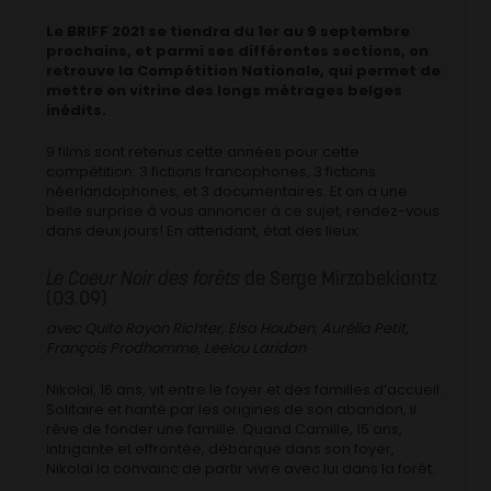
Le BRIFF 2021 se tiendra du 1er au 9 septembre
prochains, et parmi ses différentes sections, on
retrouve la Compétition Nationale, qui permet de
mettre en vitrine des longs métrages belges
inédits.
9 films sont retenus cette années pour cette
compétition: 3 fictions francophones, 3 fictions
néerlandophones, et 3 documentaires. Et on a une
belle surprise à vous annoncer à ce sujet, rendez-vous
dans deux jours! En attendant, état des lieux:
Le Coeur Noir des forêts
de Serge Mirzabekiantz
(03.09)
avec Quito Rayon Richter, Elsa Houben, Aurélia Petit,
François Prodhomme, Leelou Laridan
Nikolaï, 16 ans, vit entre le foyer et des familles d’accueil.
Solitaire et hanté par les origines de son abandon, il
rêve de fonder une famille. Quand Camille, 15 ans,
intrigante et effrontée, débarque dans son foyer,
Nikolaï la convainc de partir vivre avec lui dans la forêt.