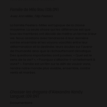
Familie
de Milo Rau (08.09)
Avec Ann Miller, Filip Peeters
La famille Peeters-Miller est typique de la classe
moyenne. La seule chose qui les différencie est que
tous les membres ont décidé de mettre un terme à leur
vie. Nous assistons avec tendresse à leur dernière
soirée ensemble et les voyons vascillés entre leur
détermination et la destinée; leurs doutes sur l’avenir
de l’humanité ainsi que le réchauffement climatique.
Des questions importantes sont posées: « Quel est le
sens de la vie? », « Pourquoi s’attache-t-on tellement à
vivre? ». Familie est un film sur le défi de vouloir vivre,
rendre notre monde plus vivable, ensemble, contre
vents et marées.
Chasser les dragons
d’Alexandra Kandy
Longuet (09.09)
Documentaire