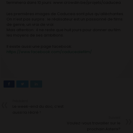
terminera dans 10 jours: www.crowdin.be/projets/caducea
Les premières images de Caducea sont plus qu’alléchantes.
On n’est pas surpris : le réalisateur est un passionné de films
de genre, un vrai de vrai.
Mais attention : il ne reste que huit jours pour donner au film
les moyens de ses ambitions.
Il existe aussi une page facebook:
https://www.facebook.com/caducealefilm/
Précédent
Le week-end du doc, c’est
aussi la récré !
Suivant
Voulez-vous travailler sur le
prochain Asterix?