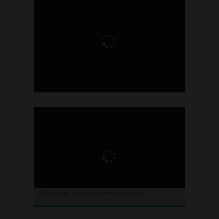
Ontdek alles over de Vlaamse cinema
Découvrez tout le cinéma flamand