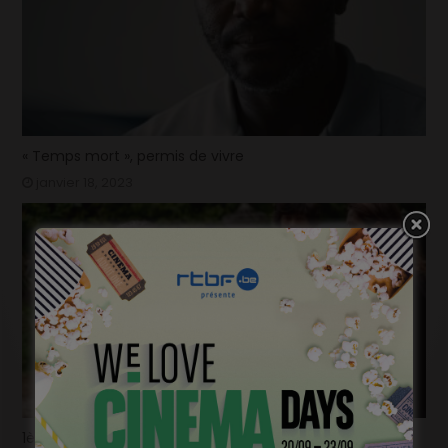
« Temps mort », permis de vivre
janvier 18, 2023
1ère image pour « Un silence » de Joachim Lafosse