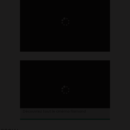
Ontdek alles over de Vlaamse cinema
Découvrez tout le cinéma flamand