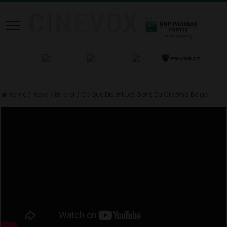
Home
/
News
/
En bref
/
Ce Que Disent Les Gens Du Cinéma Belge