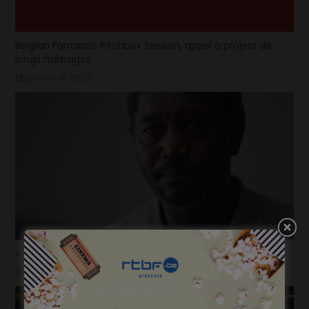
Belgian Fantastic Pitchbox Session, appel à projets de
longs métrages
janvier 18, 2023
« Temps mort », permis de vivre
janvier 18, 2023