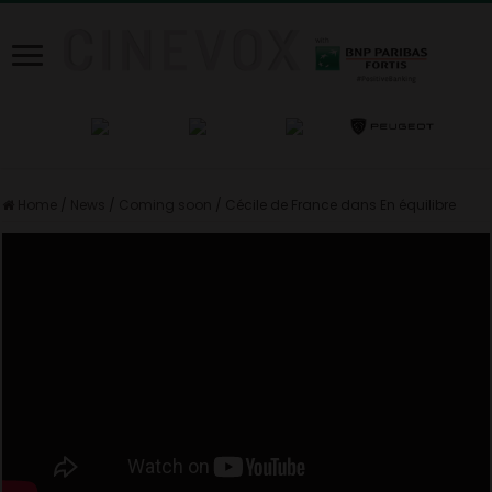
Home
/
News
/
Coming soon
/
Cécile de France dans En équilibre