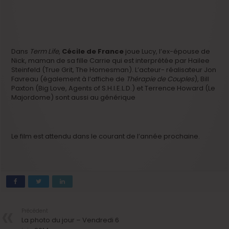
Dans
Term Life
,
Cécile de France
joue Lucy, l’ex-épouse de
Nick, maman de sa fille Carrie qui est interprétée par Hailee
Steinfeld (True Grit, The Homesman). L’acteur- réalisateur Jon
Favreau (également à l’affiche de
Thérapie de Couples
), Bill
Paxton (Big Love, Agents of S.H.I.E.L.D.) et Terrence Howard (Le
Majordome) sont aussi au générique
Le film est attendu dans le courant de l’année prochaine.
Précédent
La photo du jour – Vendredi 6