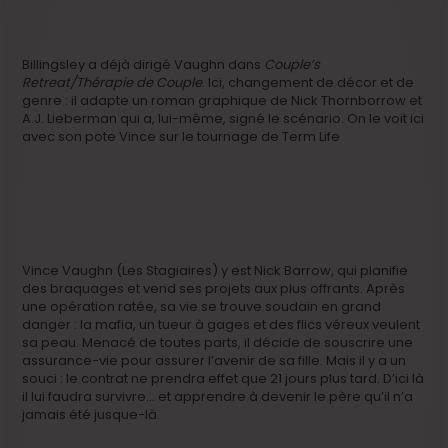
Billingsley a déjà dirigé Vaughn dans
Couple’s
Retreat/Thérapie de Couple
. Ici, changement de décor et de
genre : il adapte un roman graphique de Nick Thornborrow et
A.J. Lieberman qui a, lui-même, signé le scénario. On le voit ici
avec son pote Vince sur le tournage de Term Life
Vince Vaughn (Les Stagiaires) y est Nick Barrow, qui planifie
des braquages et vend ses projets aux plus offrants. Après
une opération ratée, sa vie se trouve soudain en grand
danger : la mafia, un tueur à gages et des flics véreux veulent
sa peau. Menacé de toutes parts, il décide de souscrire une
assurance-vie pour assurer l’avenir de sa fille. Mais il y a un
souci : le contrat ne prendra effet que 21 jours plus tard. D’ici là
il lui faudra survivre… et apprendre à devenir le père qu’il n’a
jamais été jusque-là.