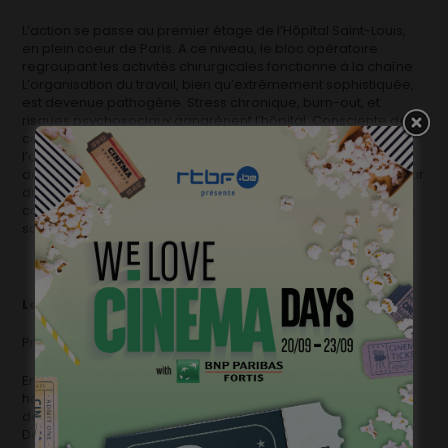
L’action se passe au premier étage de l’Hôpital Saint-Louis,
en plein coeur de Paris. A ce niveau, le bloc opératoire
regroupant les activités chirurgicales fonctionne à la chaîne.
L’organisation du travail, bien qu’extrêmement sophistiquée,
est devenue pathogène. Stress chronique, burn-out, et
risques psychosociaux gangrènent l’hôpital. Consciente de
ce problème, l’administration a commandé un audit sur
l’organisation du travail afin de tenter de désamorcer le
début d’incendie. L’objectif de ce film est de plonger au coeur
du travail et de ses excès. Il veut comprendre l’incendie
contemporain qui affecte l’hôpital, ce miroir trouble de notre
société.
Le sang des autres
de Marie-France Collard
Production : Cobra Films
En vertu de l’article 9ter de la loi dite «des étrangers», des
hommes, des femmes, des familles avec enfants ont
demandé le séjour en Belgique pour raisons médicales.
Depuis 2012, l’Office des étrangers rejette presque