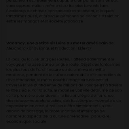
personne n’est réellement capable d’en parler sans erreur,
sans approximation, même chez les plus fervents fans.
Beaucoup de choses contradictoires se disent, quelques
fantasmes aussi, et presque personne ne connaît la relation
entre les mangas et la société japonaise.
Vacancy, une petite histoire du motel américain
de
Alexandra Kandy Longuet Production : Eklektik
Là-bas, au loin, le long des routes, il attend patiemment le
voyageur harassé par sa longue route. Objet des fantasmes
les plus fous de l’architecture ou du cinéma et mythe
moderne, pendant de la culture automobile et incarnation du
rêve américain, le motel nourrit l’imaginaire collectif et
traverse la vie quotidienne de millions de voyageurs à travers
le XXe siècle. Par la suite, le motel se voit vite détourné de son
utilité première pour devenir le lieu privilégié de l’errance,
des rendez-vous clandestins, des laissés-pour-compte d’un
capitalisme en crise. Ainsi, loin d’être simplement un lieu
anodin de passage, le motel incarne et interroge de
nombreux aspects de la culture américaine : populaire,
économique, sociale.