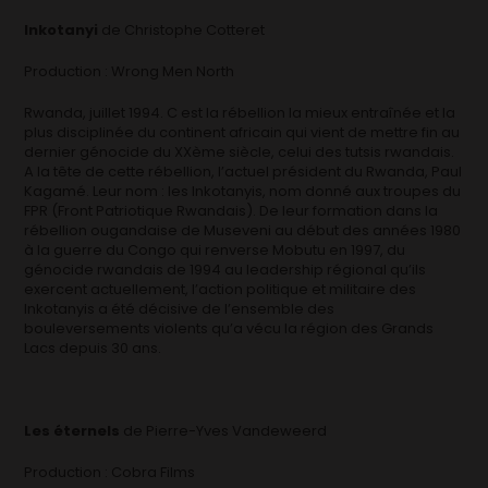
Inkotanyi
de Christophe Cotteret
Production : Wrong Men North
Rwanda, juillet 1994. C est la rébellion la mieux entraînée et la
plus disciplinée du continent africain qui vient de mettre fin au
dernier génocide du XXème siècle, celui des tutsis rwandais.
A la tête de cette rébellion, l’actuel président du Rwanda, Paul
Kagamé. Leur nom : les Inkotanyis, nom donné aux troupes du
FPR (Front Patriotique Rwandais). De leur formation dans la
rébellion ougandaise de Museveni au début des années 1980
à la guerre du Congo qui renverse Mobutu en 1997, du
génocide rwandais de 1994 au leadership régional qu’ils
exercent actuellement, l’action politique et militaire des
Inkotanyis a été décisive de l’ensemble des
bouleversements violents qu’a vécu la région des Grands
Lacs depuis 30 ans.
Les éternels
de Pierre-Yves Vandeweerd
Production : Cobra Films