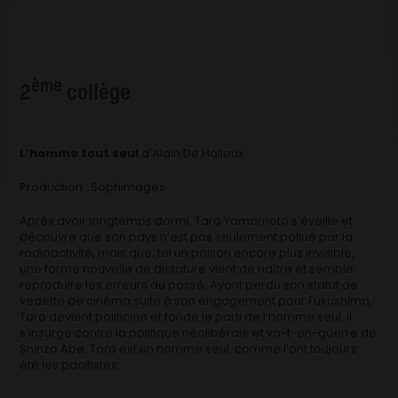
ème
2
collège
L’homme tout seul
d’Alain De Halleux
Production : Sophimages
Après avoir longtemps dormi, Taro Yamamoto s’éveille et
découvre que son pays n’est pas seulement pollué par la
radioactivité, mais que, tel un poison encore plus invisible,
une forme nouvelle de dictature vient de naître et semble
reproduire les erreurs du passé. Ayant perdu son statut de
vedette de cinéma suite à son engagement pour Fukushima,
Taro devient politicien et fonde le parti de l’homme seul. Il
s’insurge contre la politique néolibérale et va-t-en-guerre de
Shinzo Abe. Taro est un homme seul, comme l’ont toujours
été les pacifistes.