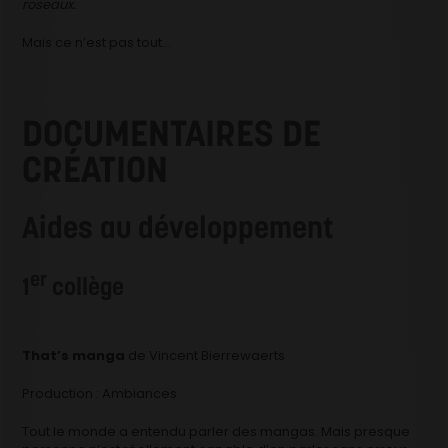
roseaux.
Mais ce n’est pas tout…
DOCUMENTAIRES DE
CRÉATION
Aides au développement
er
1
collège
That’s
manga
de Vincent Bierrewaerts
Production : Ambiances
Tout le monde a entendu parler des mangas. Mais presque