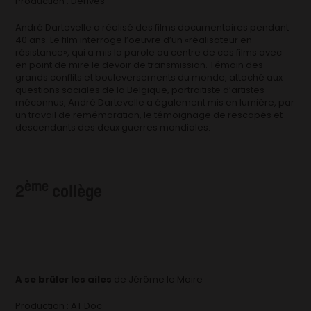
Production : Dérives
André Dartevelle a réalisé des films documentaires pendant
40 ans. Le film interroge l’oeuvre d’un «réalisateur en
résistance», qui a mis la parole au centre de ces films avec
en point de mire le devoir de transmission. Témoin des
grands conflits et bouleversements du monde, attaché aux
questions sociales de la Belgique, portraitiste d’artistes
méconnus, André Dartevelle a également mis en lumière, par
un travail de remémoration, le témoignage de rescapés et
descendants des deux guerres mondiales.
ème
2
collège
A se brûler les ailes
de Jérôme le Maire
Production : AT Doc