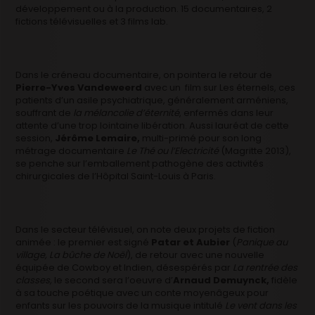
développement ou à la production. 15 documentaires, 2
fictions télévisuelles et 3 films lab.
Dans le créneau documentaire, on pointera le retour de
Pierre-Yves Vandeweerd
avec un film sur Les éternels, ces
patients d’un asile psychiatrique, généralement arméniens,
souffrant de
la mélancolie d’éternité
, enfermés dans leur
attente d’une trop lointaine libération. Aussi lauréat de cette
session,
Jérôme Lemaire,
multi-primé pour son long
métrage documentaire
Le Thé ou l’Electricité
(Magritte 2013),
se penche sur l’emballement pathogène des activités
chirurgicales de l’Hôpital Saint-Louis à Paris.
Dans le secteur télévisuel, on note deux projets de fiction
animée : le premier est signé
Patar et Aubier
(
Panique au
village, La bûche de Noël
), de retour avec une nouvelle
équipée de Cowboy et Indien, désespérés par
La rentrée des
classes,
le second sera l’oeuvre d’
Arnaud Demuynck,
fidèle
à sa touche poétique avec un conte moyenâgeux pour
enfants sur les pouvoirs de la musique intitulé
Le vent dans les