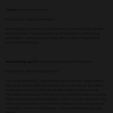
Tracé
de Khristine Gillard
Production : Matière Première
Le Nicaragua, une terre vue à travers la parole et les gestes
des hommes — ceux et celles qui l’habitent, la cultivent, la
protègent — et les mouvements de la nature à laquelle ils
sont intimement liés.
Wandering spirits
de Lionel Lesire et Inès Rabadan
Production : Désirée Augen asbl
Il y a quelques mois, Julien avait trouvé l’amour. Mais Adeline
est partie, emportant son fils de 3 ans et les rêves de Julien
d’être un mari et un père de famille. Julien vit dans la rue,
mendiant, marcheur, membre d’une communauté mouvante,
parfois violente, parfois solidaire. Julien n’a pas renoncé. Il va
faire ce qu’il avait promis, et elle reviendra. En tous cas la vie
reviendra. Avec son ami Serge, il va reconstruire le paradis
perdu.