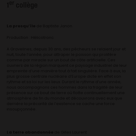
er
1
collège
La presqu’île
de Baptiste Janon
Production : Hélicotronc
A Gravelines, depuis 30 ans, des pêcheurs se relaient jour et
nuit, toute l’année, pour attraper le poisson qui prolifère
comme par miracle sur un bout de côte artificielle. Ces
ouvriers de la région marquent ce paysage industriel de leur
empreinte d’une manière tout à fait singulière. Face à eux, la
plus grosse centrale nucléaire d’Europe dicte en effet son
rythme et sa loi sur les lieux. Durant le rythme d’une année,
nous accompagnons ces hommes dans la fragilité de leur
présence sur ce bout de terre où flotte continuellement une
atmosphère de fin du monde et découvrons avec eux que
derrière la précarité de l’existence se cache une force
insoupçonnée.
La terre abandonnée
de Gilles Laurent