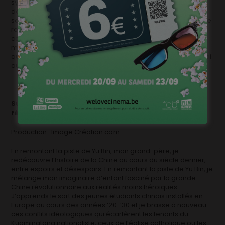
systématiquement toutes les demandes et les migrants
déboutés reçoivent un ordre de quitter le territoire. Ils
souffrent de maladies graves, mortelles à court terme s’ils ne
reçoivent pas le traitement adéquat. Ils sont parfaitement
conscients qu’un retour dans leur pays signe leur arrêt de
mort. Le sang des autres propose de suivre le parcours de
quelques personnes, dans les rues de Bruxelles, de Charleroi
ou de Bruges.
Sur la piste de Yu Bin
de Jean-Christophe Yu
(aide après
réalisation)
Production : Image Création.com
En remontant la piste de Yu Bin, mon grand-père, je
redécouvre l’histoire de la Chine au cours du siècle dernier;
entre espoirs et désespoirs. En remontant la piste de Yu Bin, je
mélange mon imaginaire d’enfant fasciné par la grande
Chine révolutionnaire aux réalités moins héroïques.
J’apprends le sort des jeunes étudiants chinois installés en
Europe au cours des années ‘20-’30 et je brasse à nouveau
ces conflits idéologiques qui écartèrent les tenants du
Kuomingtang nationaliste, ceux de l’église catholique ou les