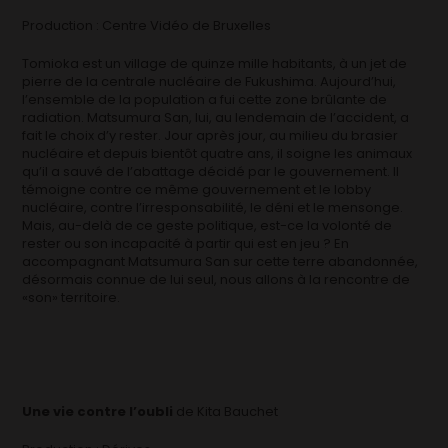
Production : Centre Vidéo de Bruxelles
Tomioka est un village de quinze mille habitants, à un jet de
pierre de la centrale nucléaire de Fukushima. Aujourd’hui,
l’ensemble de la population a fui cette zone brûlante de
radiation. Matsumura San, lui, au lendemain de l’accident, a
fait le choix d’y rester. Jour après jour, au milieu du brasier
nucléaire et depuis bientôt quatre ans, il soigne les animaux
qu’il a sauvé de l’abattage décidé par le gouvernement. Il
témoigne contre ce même gouvernement et le lobby
nucléaire, contre l’irresponsabilité, le déni et le mensonge.
Mais, au-delà de ce geste politique, est-ce la volonté de
rester ou son incapacité à partir qui est en jeu ? En
accompagnant Matsumura San sur cette terre abandonnée,
désormais connue de lui seul, nous allons à la rencontre de
«son» territoire.
Une vie contre l’oubli
de Kita Bauchet