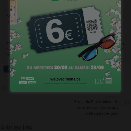
Au-delà de son scénario,
Chambre Double
porte donc
merveilleusement bien son titre.
En attendant le Dégel
semble bien parti pour devenir
Le Cri du
Homard
de 2013. Et si le film de Mathieu Mortelmans emboîtait
le pas à Dood van een schaduw ?
Précédent
Tout Court puissance 5
Suivant
Brussels Film festival : la
compétition de courts
métrages belges.
Articles liés