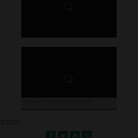
Ontdek alles over de Vlaamse cinema
Découvrez tout le cinéma flamand
SOCIAL