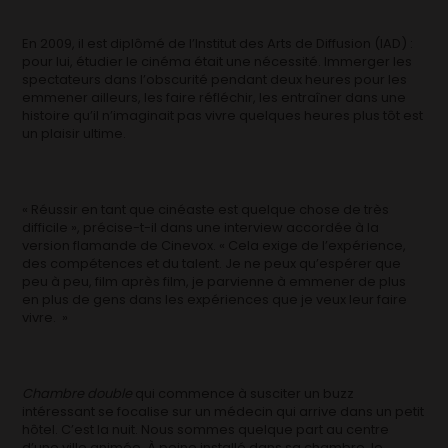
En 2009, il est diplômé de l’Institut des Arts de Diffusion (IAD) :
pour lui, étudier le cinéma était une nécessité. Immerger les
spectateurs dans l’obscurité pendant deux heures pour les
emmener ailleurs, les faire réfléchir, les entraîner dans une
histoire qu’il n’imaginait pas vivre quelques heures plus tôt est
un plaisir ultime.
« Réussir en tant que cinéaste est quelque chose de très
difficile », précise-t-il dans une interview accordée à la
version flamande de Cinevox. « Cela exige de l’expérience,
des compétences et du talent. Je ne peux qu’espérer que
peu à peu, film après film, je parvienne à emmener de plus
en plus de gens dans les expériences que je veux leur faire
vivre. »
Chambre double
qui commence à susciter un buzz
intéressant se focalise sur un médecin qui arrive dans un petit
hôtel. C’est la nuit. Nous sommes quelque part au centre
d’une ville animée. À peine installé dans sa chambre, le