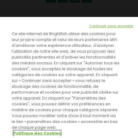
NEWSLETTER
Continuer sans accepter
INSCRIVEZ-VOUS ICI!
Ce site internet de Brightfish utilise des cookies pour
leur propre compte et celui de leurs partenaires afin
d'améliorer votre expérience utilisateur, d'analyser
l'utilisation de notre site web, de vous proposer des
TOUTES LES NEWS
publicités pertinentes et d'activer les fonctionnalités
des médias sociaux. En cliquant sur "Autoriser tous les
cookies", vous acceptez le stockage de toutes les
catégories de cookies sur votre appareil. En cliquant
CINEVOX SUR FACEBOOK
sur « Continuer sans accepter » vous refusez le
stockage des cookies de fonctionnalité, de
performance et cookies pour une publicité ciblée sur
votre appareil. En cliquant sur "Paramètres des
cookies", vous pouvez définir vos préférences en
matière de cookies pour chaque catégorie séparée.
Vous pouvez modifier votre choix à tout moment via
le lien « paramètres des cookies » accessible en bas
de chaque page web.
Politique des Cookies
Sahifa Theme
License is not validated, Go to the theme options
Designed by
Poids Plume
- Web by
Point Be