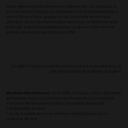
Autre élément particulièrement intéressant, car atypique, si
son film est en français, le réalisateur est néerlandophone, il
vient d’Anvers. Pour gagner sa vie, il travaille en tant que
directeur de production indépendant pour la télévision et la
publicité. Il œuvre actuellement sur un docu-fiction en huit
parties qui sera programmé sur VTM.
[Au BIFF, Chambre Double a remporté le Prix jeune public, le
prix de la Sabam et le Mélies d’argent]
Mathieu Mortelmans
, né en 1985 à Anvers, a donc été élevé
en Flandre, mais il a poursuivi ses études en Communauté
française de Belgique. Il habite à Bruxelles depuis de
nombreuses années.
« Je vis, travaille et pense dans les deux langues » a-t-il
coutume de dire.