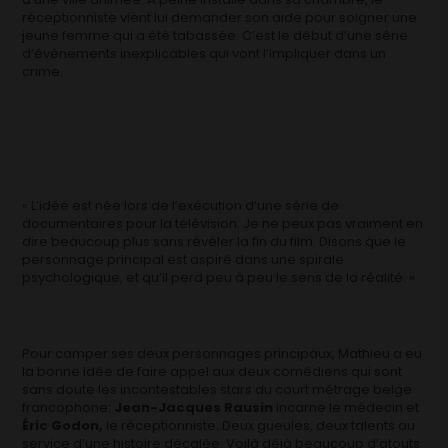
réceptionniste vient lui demander son aide pour soigner une
jeune femme qui a été tabassée. C’est le début d’une série
d’évènements inexplicables qui vont l’impliquer dans un
crime.
« L’idée est née lors de l’exécution d’une série de
documentaires pour la télévision. Je ne peux pas vraiment en
dire beaucoup plus sans révéler la fin du film. Disons que le
personnage principal est aspiré dans une spirale
psychologique, et qu’il perd peu à peu le sens de la réalité. »
Pour camper ses deux personnages principaux, Mathieu a eu
la bonne idée de faire appel aux deux comédiens qui sont
sans doute les incontestables stars du court métrage belge
francophone:
Jean-Jacques Rausin
incarne le médecin et
É
ric Godon,
le réceptionniste. Deux gueules, deux talents au
service d’une histoire décalée. Voilà déjà beaucoup d’atouts