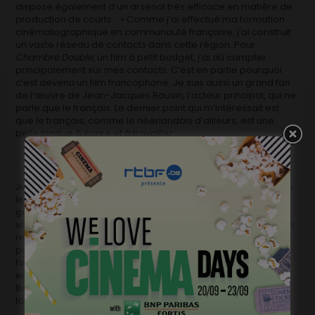
dispose également d’un arsenal très efficace en matière de
production de courts : » Comme j’ai effectué ma formation
cinématographique en communauté française, j’ai construit
un vaste réseau de contacts dans cette région. Pour
Chambre Double,
un film à petit budget, j’ai dû compter
principalement sur mes contacts. C’est en partie pourquoi
c’est devenu un film francophone. Je suis aussi un grand fan
de l’œuvre de Jean-Jacques Rausin, l’acteur principal, qui ne
parle que le français. Le dernier point qui m’intéressait est
que le français, comme le néerlandais d’ailleurs, est une
belle langue à écrire et à travailler …
Je pense qu’il y a énormément de talents en Belgique et que
leur répartition ne dépend pas des différentes parties
géographiques du pays et/ou de la langue qu’on y parle. Si
vous êtes en Belgique sur le plateau d’un long métrage, vous
remarquerez rapidement que tout le monde fonctionne
parfaitement ensemble. Flamand, français ou anglais …
l’important c’est la qualité des films que nous faisons
ensemble. Et cette qualité nous la retrouvons dans toute la
Belgique. Tout le monde aime regarder de bons films : la
langue du pays n’y change rien ! »