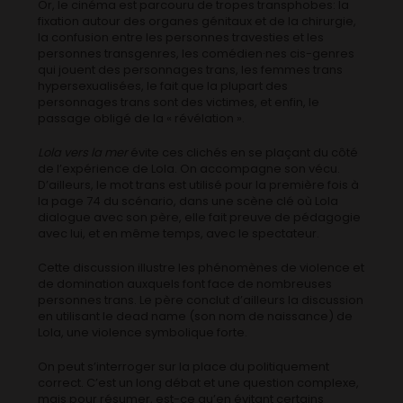
Or, le cinéma est parcouru de tropes transphobes: la
fixation autour des organes génitaux et de la chirurgie,
la confusion entre les personnes travesties et les
personnes transgenres, les comédien·nes cis-genres
qui jouent des personnages trans, les femmes trans
hypersexualisées, le fait que la plupart des
personnages trans sont des victimes, et enfin, le
passage obligé de la « révélation ».
Lola vers la mer
évite ces clichés en se plaçant du côté
de l’expérience de Lola. On accompagne son vécu.
D’ailleurs, le mot trans est utilisé pour la première fois à
la page 74 du scénario, dans une scène clé où Lola
dialogue avec son père, elle fait preuve de pédagogie
avec lui, et en même temps, avec le spectateur.
Cette discussion illustre les phénomènes de violence et
de domination auxquels font face de nombreuses
personnes trans. Le père conclut d’ailleurs la discussion
en utilisant le dead name (son nom de naissance) de
Lola, une violence symbolique forte.
On peut s’interroger sur la place du politiquement
correct. C’est un long débat et une question complexe,
mais pour résumer, est-ce qu’en évitant certains