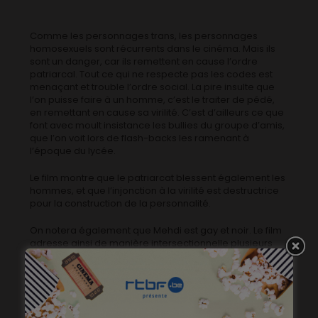
Comme les personnages trans, les personnages
homosexuels sont récurrents dans le cinéma. Mais ils
sont un danger, car ils remettent en cause l’ordre
patriarcal. Tout ce qui ne respecte pas les codes est
menaçant et trouble l’ordre social. La pire insulte que
l’on puisse faire à un homme, c’est le traiter de pédé,
en remettant en cause sa virilité. C’est d’ailleurs ce que
font avec moult insistance les bullies du groupe d’amis,
que l’on voit lors de flash-backs les ramenant à
l’époque du lycée.
Le film montre que le patriarcat blessent également les
hommes, et que l’injonction à la virilité est destructrice
pour la construction de la personnalité.
On notera également que Mehdi est gay et noir. Le film
adresse ainsi de manière intersectionnelle plusieurs
dominations. L’intersectionnalité (c’est-à-dire le fait
qu’une personne soit à la convergence de plusieurs
discriminations, par son genre, son origine, sa sexualité,
son handicap) est une notion très peu abordée dans
les fictions francophones, et même si elle n’est pas