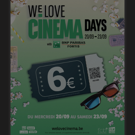
franchement développée ici, il est notable qu’elle
apparaisse néanmoins.
Filles de joie
d’Anne Paulicévich et Frédéric
Fonteyne
Le dernier film étudié par Iris Brey est
Filles de joie
d’Anne Paulicevich et Frédéric Fonteyne. Le film suit le
chemin d’émancipation de trois femmes, trois
prostituées.
L’histoire du cinéma ne manque pas de tropes sur les
prostituées: on a la pute heureuse, une femme libérée,
celle dont le client finit par tomber amoureux (ce qui la
« soigne »), la pute morte, la pute vengeresse.
Filles de joie
propose une fin inédite (attention spoiler!)
où trois femmes enterrent un corps d’hommes durant
une nuit pluvieuse, pour se retrouve apaisées au lever
du jour, à boire tranquillement un café. Combien de fois
a-t-on vu des femmes qui ont recours à la violence non
seulement sans être punies, mais en plus dans la joie,
celle de commencer une nouvelle vie?
On notera d’ailleurs que la scénariste du film explique