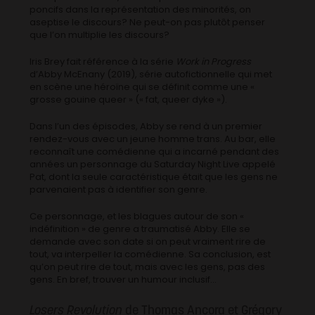
poncifs dans la représentation des minorités, on
aseptise le discours? Ne peut-on pas plutôt penser
que l’on multiplie les discours?
Iris Brey fait référence à la série
Work in Progress
d’Abby McEnany (2019), série autofictionnelle qui met
en scène une héroïne qui se définit comme une «
grosse gouine queer » (« fat, queer dyke »).
Dans l’un des épisodes, Abby se rend à un premier
rendez-vous avec un jeune homme trans. Au bar, elle
reconnaît une comédienne qui a incarné pendant des
années un personnage du Saturday Night Live appelé
Pat, dont la seule caractéristique était que les gens ne
parvenaient pas à identifier son genre.
Ce personnage, et les blagues autour de son «
indéfinition » de genre a traumatisé Abby. Elle se
demande avec son date si on peut vraiment rire de
tout, va interpeller la comédienne. Sa conclusion, est
qu’on peut rire de tout, mais avec les gens, pas des
gens. En bref, trouver un humour inclusif…
Losers Revolution
de Thomas Ancora et Grégory