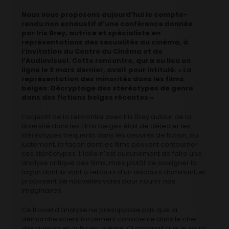
Nous vous proposons aujourd’hui le compte-
rendu non exhaustif d’une conférence donnée
par Iris Brey, autrice et spécialiste en
représentations des sexualités au cinéma, à
l’invitation du Centre du Cinéma et de
l’Audiovisuel. Cette rencontre, qui a eu lieu en
ligne le 3 mars dernier, avait pour intitulé: « La
représentation des minorités dans les films
belges: Décryptage des stéréotypes de genre
dans des fictions belges récentes »
L’objectif de la rencontre avec Iris Brey autour de la
diversité dans les films belges était de détecter les
stéréotypes fréquents dans les oeuvres de fiction, ou
justement, la façon dont les films peuvent contourner
ces stéréotypes. L’idée n’est aucunement de faire une
analyse critique des films, mais plutôt de souligner la
façon dont ils vont à rebours d’un discours dominant, et
proposent de nouvelles voies pour nourrir nos
imaginaires.
Ce travail d’analyse ne présuppose pas que la
démarche soient forcément consciente dans le chef
des auteurs et autrices, même s’il apparait que le souci