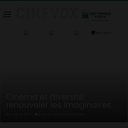
Home
/
News
/
Evenements
/
Cinéma et diversité: renouveler les
imaginaires.
Cinéma et diversité:
renouveler les imaginaires.
Evenements
Rencontres
mars 9, 2021
,