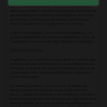
que la première et dernière scène du film – où l’on voit
donc les trois femmes jeter un corps d’homme dans
une fosse à béton – fait écho aux innombrables fictions
qui débutent par le meurtre, voire la torture d’un corps
de femme, scène inaugurale qui permet de lancer
l’action. Sa réponse à la pute morte, en somme.
Cette fin est politique, car la violence est politique. Un
groupe de femmes recourt à la violence pour sortir de
l’oppression. Comme dans
Big Little Lies
par exemple.
En général, on a tendance à dépolitiser la violence des
femmes, sensées être douces, ou sous l’influence des
hommes, à en faire une violence défensive. Mais ici, la
violence leur offre une capacité d’action. Elle est leur
moyen de survivre.
On notera par ailleurs que si l’on voit de temps en
temps une femme violente, ce qui reste vraiment
tabou, c’est la représentation de la violence collective,
la violence en groupe des femmes, qui rappellent celle
des Amazones. Ici, on a un groupe de femmes qui a