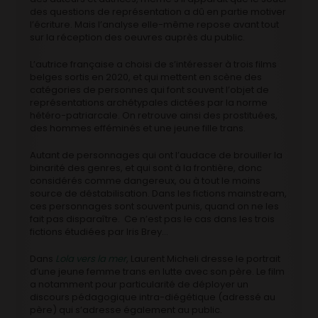
des questions de représentation a dû en partie motiver
l’écriture. Mais l’analyse elle-même repose avant tout
sur la réception des oeuvres auprès du public.
L’autrice française a choisi de s’intéresser à trois films
belges sortis en 2020, et qui mettent en scène des
catégories de personnes qui font souvent l’objet de
représentations archétypales dictées par la norme
hétéro-patriarcale. On retrouve ainsi des prostituées,
des hommes efféminés et une jeune fille trans.
Autant de personnages qui ont l’audace de brouiller la
binarité des genres, et qui sont à la frontière, donc
considérés comme dangereux, ou à tout le moins
source de déstabilisation. Dans les fictions mainstream,
ces personnages sont souvent punis, quand on ne les
fait pas disparaître.
Ce n’est pas le cas dans les trois
fictions étudiées par Iris Brey…
Dans
Lola vers la mer
, Laurent Micheli dresse le portrait
d’une jeune femme trans en lutte avec son père. Le film
a notamment pour particularité de déployer un
discours pédagogique intra-diégétique (adressé au
père) qui s’adresse également au public.