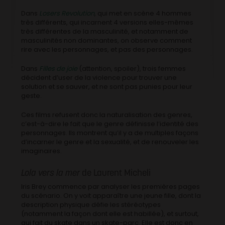
Dans
Losers Revolution
, qui met en scène 4 hommes
très différents, qui incarnent 4 versions elles-mêmes
très différentes de la masculinité, et notamment de
masculinités non dominantes, on observe comment
rire
avec
les personnages, et pas
des
personnages.
Dans
Filles de joie
(attention, spoiler), trois femmes
décident d’user de la violence pour trouver une
solution et se sauver, et ne sont pas punies pour leur
geste.
Ces films refusent donc la naturalisation des genres,
c’est-à-dire le fait que le genre définisse l’identité des
personnages. Ils montrent qu’il y a de multiples façons
d’incarner le genre et la sexualité, et de renouveler les
imaginaires.
Lola vers la mer
de Laurent Micheli
Iris Brey commence par analyser les premières pages
du scénario. On y voit apparaître une jeune fille, dont la
description physique défie les stéréotypes
(notamment la façon dont elle est habillée), et surtout,
qui fait du skate dans un skate-parc. Elle est donc en