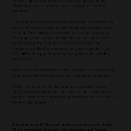
réfléchi, qui a prémédité la violence, qui porte un
dissous collectif, comme c’est le cas de #metoo
d’ailleurs.
Ces trois femmes font le même métier, subissent une
domination quotidienne, des violences sociétales et
intimes. On n’est pas loin de la forme du « rape and
revenge », mais plus du point de vue de l’agresseur
pourchassé, mais du point de vue de l’héroïne
vengeresse, illustrée récemment bien que de façon
très différente par Promising Youg Woman ou I May
Destroy You.
Des films où les femmes sont violentes non pas parce
qu’elles sont folles, mais parce qu’elles sont lucides.
Cette représentation de femmes capables de se
défendre physiquement, qui choisissent la violence
pour survivre dans un monde patriarcal est subversive
et révolutionnaire.
En conclusion? Chacun à leur manière, ces trois
films retravaillent des stéréotypes de façon