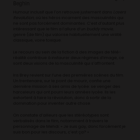
Beghin
Humour inclusif que l’on retrouve justement dans
Losers
Revolution
, où les héros incarnent des masculinités qui
ne sont pas forcément dominantes. C’est d’autant plus
intéressant que le film a l’allure d’un
buddy movie
,
genre (de film) qui valorise habituellement une virilité
classique, voire toxique.
Le recours au sein de la fiction à des images de télé-
réalité contribue à instaurer deux régimes d’image, ce
sont deux visions de la masculinité qui s’affrontent.
Iris Brey revient sur l’une des premières scènes du film.
Un trentenaire, sur le point de mourir, confie une
dernière mission à ses amis de lycée: se venger des
harceleurs qui ont pourri leurs années lycée. Ils les
exhortent à faire la révolution, donc à sortir de la
domination pour inventer autre chose.
On constate d’ailleurs que les stéréotypes sont
verbalisés dans le film, notamment à travers le
personnage de Mehdi: « Je suis gay, donc forcément je
suis bon pour les discours, c’est ça? »