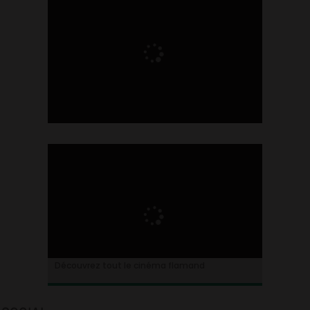
Ontdek alles over de Vlaamse cinema
Découvrez tout le cinéma flamand