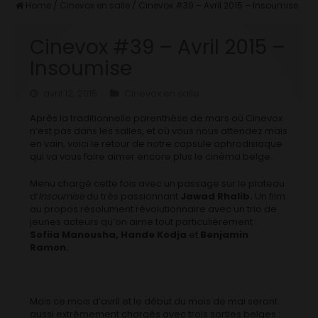
Home
/
Cinevox en salle
/
Cinevox #39 – Avril 2015 – Insoumise
Cinevox #39 – Avril 2015 –
Insoumise
avril 12, 2015
Cinevox en salle
Après la traditionnelle parenthèse de mars où Cinevox
n’est pas dans les salles, et où vous nous attendez mais
en vain, voici le retour de notre capsule aphrodisiaque
qui va vous faire aimer encore plus le cinéma belge.
Menu chargé cette fois avec un passage sur le plateau
d’
Insoumise
du très passionnant
Jawad Rhalib.
Un film
au propos résolument révolutionnaire avec un trio de
jeunes acteurs qu’on aime tout particulièrement :
Sofiia Manousha, Hande Kodja
et
Benjamin
Ramon.
Mais ce mois d’avril et le début du mois de mai seront
aussi extrêmement chargés avec trois sorties belges :