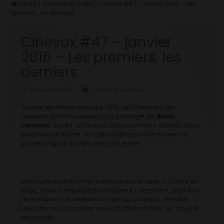
Home
/
Cinevox en salle
/
Cinevox #47 – janvier 2016 – Les
premiers, les derniers
Cinevox #47 – janvier
2016 – Les premiers, les
derniers
janvier 1, 2016
Cinevox en salle
Tourné en février et mars 2015, Les Premiers, les
derniers est le nouveau long métrage de
Bouli
Lanners
. Après
Ultranova, Eldorado
et les
Géants
, Bouli
continue de tracer son sillon très personnel avec un
projet original qui fait vraiment envie.
Dans une plaine infinie balayée par le vent, Cochise et
Gilou, deux inséparables chasseurs de prime, sont à la
recherche d’un téléphone volé au contenu sensible.
Leur chemin va croiser celui d’Esther et Willy, un couple
en cavale.