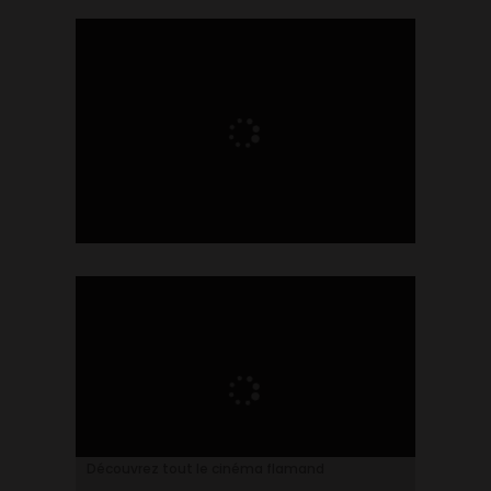
Ontdek alles over de Vlaamse cinema
Découvrez tout le cinéma flamand