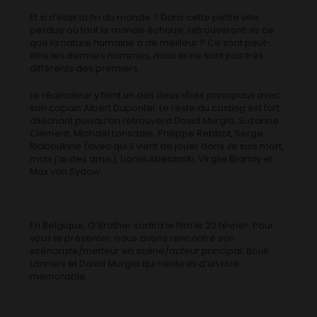
Et si c’était la fin du monde ? Dans cette petite ville
perdue où tout le monde échoue, retrouveront-ils ce
que la nature humaine a de meilleur ? Ce sont peut-
être les derniers hommes, mais ils ne sont pas très
différents des premiers.
Le réalisateur y tient un des deux rôles principaux avec
son copain Albert Dupontel. Le reste du casting est fort
alléchant puisqu’on retrouvera David Murgia, Suzanne
Clément, Michael Lonsdale, Philippe Rebbot, Serge
Riaboukine (avec qui il vient de jouer dans Je suis mort,
mais j’ai des amis), Lionel Abelanski, Virgile Bramly et
Max von Sydow.
En Belgique, O’Brother sortira le film le 22 février. Pour
vous le présenter, nous avons rencontré son
scénariste/metteur en scène/acteur principal, Bouli
Lanners et David Murgia qui hérite ici d’un rôle
mémorable.