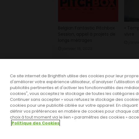
Belgian Fantastic Pitchbox
« Temp
Session, appel à projets de
vivre
longs métrages
janvi
janvier 18, 2023
Ce site internet de Brightfish utilise des cookies pour leur propr
d'améliorer votre expérience utilisateur, d'analyser l'utilisatio
publicités pertinentes et d'activer les fonctionnalités des médias
cookies", vous acceptez le stockage de toutes les catégories de 
Continuer sans accepter » vous refusez le stockage des cookies
cookies pour une publicité ciblée sur votre appareil. En cliqua
définir vos préférences en matière de cookies pour chaque ca
choix à tout moment via le lien « paramètres des cookies » ac
Sahifa Theme
License is not validated,
Politique des Cookies
© Copyright 2011-2026, All Rights Reserved -
P
Paramètres des cookies