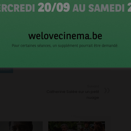
e due l’homme politique wallon pour remonter le cours
i a fait ses armes à la télévision, notamment sur
Devoir
Films de la Passerelle avec le service des films
CI
rganisée par Wallimage pour cette année 2016 aura
e lundi 5.
nkedIn
Suivant
Catherine Salée sur un petit
nuage