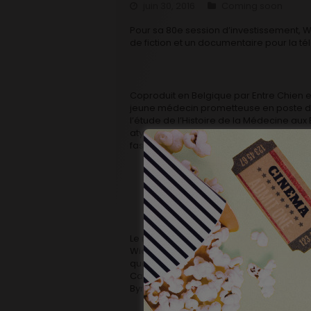
juin 30, 2016
Coming soon
Pour sa 80e session d’investissement, 
de fiction et un documentaire pour la tél
Coproduit en Belgique par Entre Chien e
jeune médecin prometteuse en poste da
l’étude de l’Histoire de la Médecine aux 
atypique et découvre dans les archives de
fasciner. Au point que, peu à peu, les 
Le réalisateur Carlo Hintermann a travail
Widmer est également un collaborateur a
que le réalisateur de
La Ligne Rouge
œuv
Carice van Houten (Melisandre dans
Ga
Byrne.