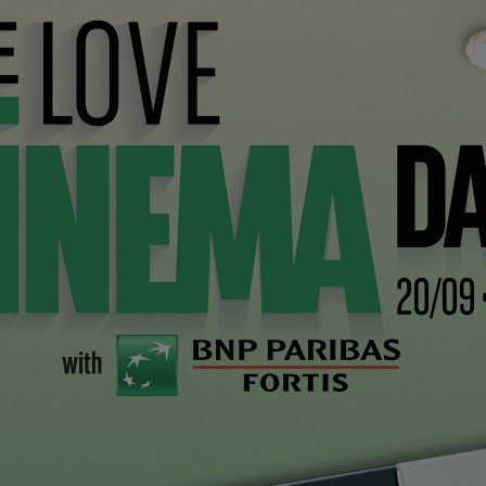
us en Wallonie avec toutes les conséquences
Favour
proposé par Wrong Men plongera le spectateur
Bri
lée et confrontée à une crise de la foi. Mais l’espoir
na
garçon doté, peut-être, de pouvoirs surnaturels.
era entièrement tournée dans les forêts du Sud est de
te collaboration entre Savage Production (IRL) et
ges seront à l’œuvre sur ce film dont une partie de la
Le casting sera irlando-scandinavo-belge avec de
s rôles secondaires.
est le nouveau long métrage du réalisateur de
Qu’est-
e très premier degré qui se moque avec bonhomie
e trouve soudain envahie par une famille de Roms.
é est l’archétype de ce que Wallimage a toujours
ment filmé en Wallonie avec des moyens techniques
dustrie technique wallonne sollicitée comme jamais. Soit