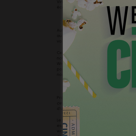
Vingt-deux jours de tournage sont prév
économiques qui en découlent.
Autre coproduction européenne,
Good 
au cœur d’une communauté chrétienne iso
va renaître quand arrive un mystérieux 
Cette production d’origine irlandaise s
notre pays. Comme
Pilgrimage,
précéden
Wrong Men, beaucoup de techniciens bel
postproduction s’opérera en Wallonie. 
nombreux acteurs de chez nous dans de
Proposé par Nexus Factory,
Bras ouverts
ce qu’on a fait au Bon Dieu
. Une comédi
d’un intellectuel bobo dont la maison s
Le schéma de (co)production ici propos
espéré : un gros film français, entière
wallons, des techniciens wallons et l’in