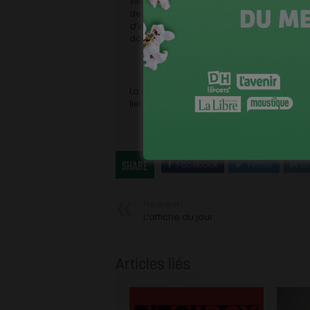
vie, un destin
partira de la mort tragiqu
de l’histoire. Réalisé par Daniel Remi qu
d’enquête,
le projet est produit par Les 
documentaires de la RTBF.
La quatrième session de financement o
lieu en septembre. Remise des dossiers l
Facebook
Twitter
Li
Share
Précédent
L’affiche du jour
Articles liés