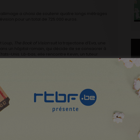
Wallimage a choisi de soutenir quatre longs métrages
évision pour un total de 725.000 euros.
t Loup,
The Book of Vision
suit la trajectoire d’Eva, une
ns un hôpital romain, qui décide de se consacrer à
Etats-Unis. Là-bas, elle rencontre Kevin, un tuteur
 l’école, l’histoire d’un docteur du 18e siècle qui va la
époques se superposent jusqu’à se confondre.
Plo
lé sur
The Tree of Life
et son chef opérateur Jörg
ttitré de Terrence Malick. Il n’est donc pas étonnant
CI
re ici en tant que producteur exécutif. Rayon casting
me of Thrones
) côtoiera Jérémie Rénier et Gabriel