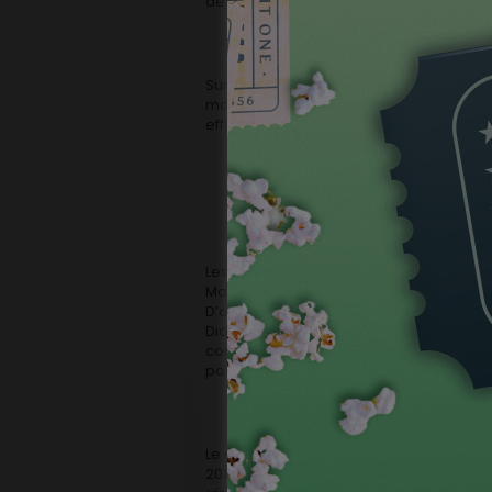
des dépenses très importantes et struct
Sur un schéma et une ambition commerci
monde avec
Alexandre lui-même,
une co
efficace.
Les scénaristes Hervé Jakubowicz et Dan
Manu Payet un rôle inoubliable qui a de 
D’autant qu’en lui adjoignant Grégoire L
Didier Bourdon (pour les plus anciens),
commercial. Entièrement tourné en Bel
postproduction en Wallonie.
Le dernier projet retenu par le C.A. de 
2015/2016 est un documentaire émargeant