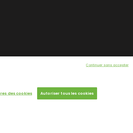
Continuer sans accepter
res des cookies
Autoriser tous les cookies
 a single license for each domain name.
Designed by
Poids Plume
- Web by
Point Be