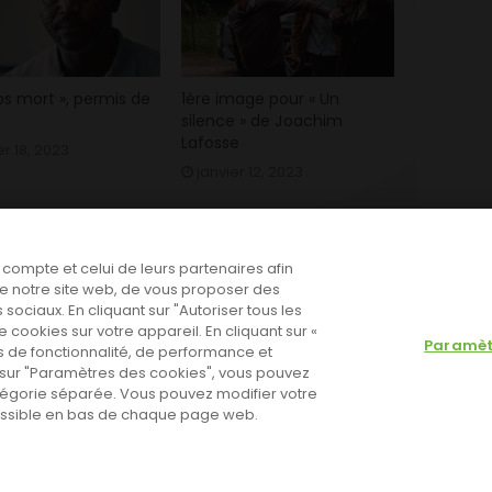
s mort », permis de
1ère image pour « Un
silence » de Joachim
Lafosse
er 18, 2023
janvier 12, 2023
e compte et celui de leurs partenaires afin
n de notre site web, de vous proposer des
 sociaux. En cliquant sur "Autoriser tous les
cookies sur votre appareil. En cliquant sur «
Paramèt
 de fonctionnalité, de performance et
nt sur "Paramètres des cookies", vous pouvez
tégorie séparée. Vous pouvez modifier votre
cessible en bas de chaque page web.
 Go to the theme options page to validate the license, You need
olitique de cookies