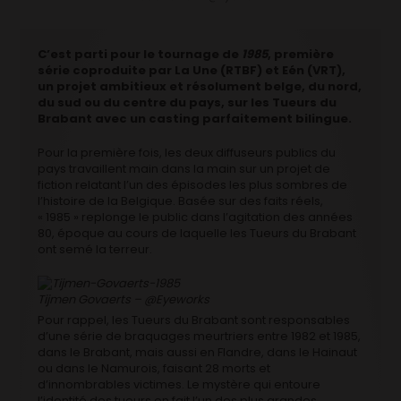
C’est parti pour le tournage de
1985
, première
série coproduite par La Une (RTBF) et Eén (VRT),
un projet ambitieux et résolument belge, du nord,
du sud ou du centre du pays, sur les Tueurs du
Brabant avec un casting parfaitement bilingue.
Pour la première fois, les deux diffuseurs publics du
pays travaillent main dans la main sur un projet de
fiction relatant l’un des épisodes les plus sombres de
l’histoire de la Belgique. Basée sur des faits réels,
« 1985 » replonge le public dans l’agitation des années
80, époque au cours de laquelle les Tueurs du Brabant
ont semé la terreur.
Tijmen Govaerts – @Eyeworks
Pour rappel, les Tueurs du Brabant sont responsables
d’une série de braquages meurtriers entre 1982 et 1985,
dans le Brabant, mais aussi en Flandre, dans le Hainaut
ou dans le Namurois, faisant 28 morts et
d’innombrables victimes. Le mystère qui entoure
l’identité des tueurs en fait l’un des plus grandes