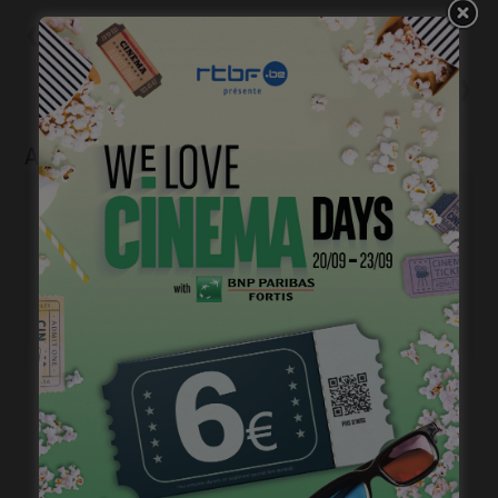
Précédent
Ré-ou-ver-tu-re: rendez-vous
le 9 juin
Suivant
« Coyotes », toujours prêts!
Articles liés
Courts mais trash, le come back
janvier 23, 2023