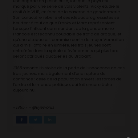
une brigade en pleine crise, lorsque le pays est
marqué par une série de vols violents. Vicky étudie le
droit à la VUB, en face de la caserne de gendarmerie.
Son caractère rebelle et ses idéaux progressistes se
heurtent à tout ce que Franky et Marc représentent.
Lorsque l’influent commandant de la gendarmerie
François est reconnu coupable de trafic de drogue, et
qu’une attaque est commise contre le major Vernaillen
qui a mis l’affaire en lumière, les trois jeunes sont
entraînés dans la spirale d’événements qui plus tard
seront attribués aux tueries du Brabant…
1985
raconte l’histoire de la perte de l’innocence de ces
trois jeunes, mais également d’une rupture de
confiance : celle de la population envers les forces de
l’ordre et le monde politique, qui fait encore écho
aujourd’hui.
« 1985 » – @Eyeworks