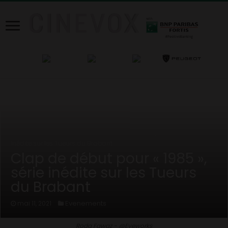
Home
/
News
/
Evenements
/
Clap de début pour « 1985 », série
inédite sur les Tueurs du Brabant
Clap de début pour « 1985 »,
série inédite sur les Tueurs
du Brabant
Evenements
mai 11, 2021
Roda Fawaz - @Eyeworks