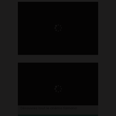
Ontdek alles over de Vlaamse cinema
Découvrez tout le cinéma flamand