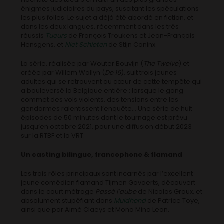
énigmes judiciaires du pays, suscitant les spéculations
les plus folles. Le sujet a déjà été abordé en fiction, et
dans les deux langues, récemment dans les très
réussis
Tueurs
de François Troukens et Jean-François
Hensgens, et
Niet Schieten
de Stijn Coninx.
La série, réalisée par Wouter Bouvijn (
The Twelve
) et
créée par Willem Wallyn (
De 16
), suit trois jeunes
adultes qui se retrouvent au cœur de cette tempête qui
a bouleversé la Belgique entière : lorsque le gang
commet des vols violents, des tensions entre les
gendarmes ralentissent l’enquête… Une série de huit
épisodes de 50 minutes dont le tournage est prévu
jusqu’en octobre 2021, pour une diffusion début 2023
sur la RTBF et la VRT.
Un casting bilingue, francophone & flamand
Les trois rôles principaux sont incarnés par l’excellent
jeune comédien flamand Tijmen Govaerts, découvert
dans le court métrage
Passé l’aube
de Nicolas Graux, et
absolument stupéfiant dans
Muidhond
de Patrice Toye,
ainsi que par Aimé Claeys et Mona Mina Leon.