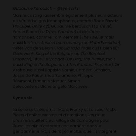
Guillaume Kerbusch – @Eyeworks
Mais le casting rassemble également plusieurs acteurs
de séries belges francophones, comme Roda Fawaz
(
Invisible, Unité 42
), Guillaume Kerbusch (
La Trêve
),
Yoann Blanc (
La Trêve, Pandore
) et de séries
flamandes, comme Tom Vermeir (
The Twelve
, mais
aussi les films
Seule à mon mariage
ou
Hotel Poseidon
),
Peter Van den Begin (
Tabula rasa
, mais aussi bien sûr
Dode Hoek, King of the Belgians
ou
The Barefoot
Emperor
), Titus De Voogdt (
De Dag, The Twelve
, mais
aussi
King of the Belgians
ou
The Barefoot Emperor
). On
y retrouve aussi Baptiste Sornin, Barbara Sarafian,
Josse De Pauw, Erico Salamone, Philippe
Résimont, François Maquet, Simon
Delecosse et Michelangelo Marchese.
Synopsis
La série suit trois amis : Marc, Franky et sa sœur Vicky.
Pleins d’enthousiasme et d’ambitions, les deux
premiers quittent leur village de campagne pour
Bruxelles afin d’entamer une carrière dans la
gendarmerie. Mais de façon inattendue, ils intègrent