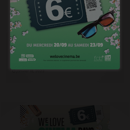
« Camille » et « Shams » dans Tout Court
janvier 18, 2023