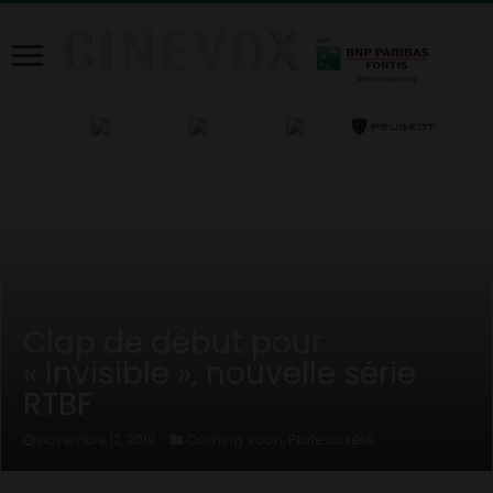
Home
/
News
/
Coming soon
/
Clap de début pour « Invisible »,
nouvelle série RTBF
Clap de début pour
« Invisible », nouvelle série
RTBF
Coming soon
Plateau télé
novembre 12, 2019
,