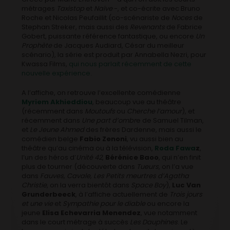
métrages
Taxistop
et
Naïve
-, et co-écrite avec Bruno
Roche et Nicolas Peufaillit (co-scénariste de
Noces
de
Stephan Streker, mais aussi des
Revenants
de Fabrice
Gobert, puissante référence fantastique, ou encore
Un
Prophète
de Jacques Audiard, César du meilleur
scénario), la série est produit par Annabella Nezri, pour
Kwassa Films,
qui nous parlait récemment de cette
nouvelle expérience
.
A l’affiche, on retrouve l’excellente comédienne
Myriem Akhieddiou
, beaucoup vue au théâtre
(récemment dans
Moutoufs
ou
Cherche l’amour
), et
récemment dans
Une part d’ombr
e de Samuel Tilman,
et
Le Jeune Ahmed
des frères Dardenne, mais aussi le
comédien belge
Fabio Zenoni
, vu aussi bien au
théâtre qu’au cinéma ou à la télévision,
Roda Fawa
z
,
l’un des héros d’
Unité 42
,
Bérénice Baoo
, qui n’en finit
plus de tourner (découverte dans
Tueurs
, on l’a vue
dans
Fauves, Cavale, Les Petits meurtres d’Agatha
Christie
, on la verra bientôt dans
Space Boy
),
Luc Van
Grunderbeeck
, à l’affiche actuellement de
Trois jours
et une vie
et
Sympathie pour le diable
ou encore la
jeune
Elisa Echevarria Menendez
, vue notamment
dans le court métrage à succès
Les Dauphines
. Le