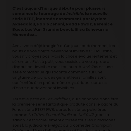
C’est aujourd’hui que débute pour plusieurs
semaines le tournage de
Invisible
, la nouvelle
série RTBF, incarnée notamment par Myriem
Akheddiou, Fabio Zenoni, Roda Fawaz, Berenice
Baoo, Luc Van Grunderbeeck, Elisa Echevarria
Menendez…
Avez-vous déjà imaginé qu’un jour soudainement, les
bouts de vos doigts deviennent invisibles ? Halluciné,
vous n’y croyez pas. Mais la chose évolue lentement et
sûrement. Petit à petit, vous assistez à votre propre
disparition : invisible mais toujours là.
Invisible
est une
série fantastique qui raconte comment, sur une
vingtaine de jours, des gens et leurs familles sont
confrontés à un phénomène mystérieux : certains
d’entre eux deviennent invisibles.
Tel est le pitch de
Les Invisibles
, qui s’annonce donc être
la première série fantastique produite dans le cadre du
Fonds série RTBF/ FWB, après les séries policières
comme
La Trêve, Ennemi Public
ou
Unité 42
(dont la
saison 2 est actuellement diffusée tous les dimanches
soirs), la judiciaire
E-legal
, ou la comédie Champion.
Créée par Marie Enthoven – à qui l’on doit les courts