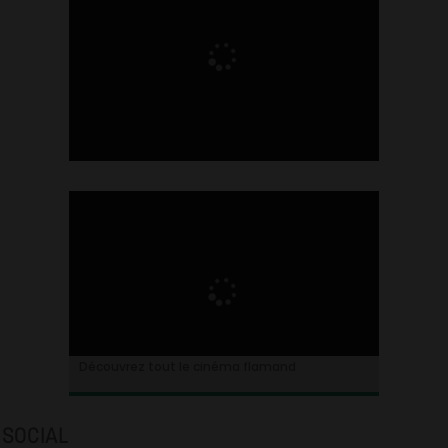
Ontdek alles over de Vlaamse cinema
Découvrez tout le cinéma flamand
SOCIAL