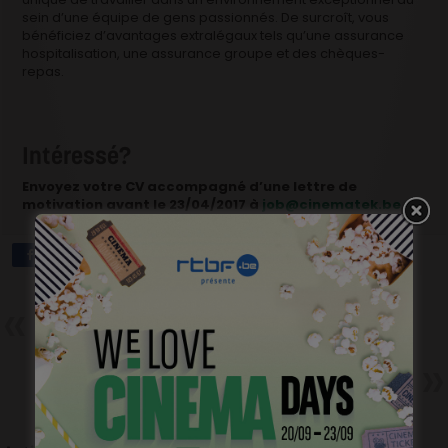
sein d’une équipe de gens passionnés. De surcroît, vous
bénéficiez d’avantages extralégaux tels qu’une assurance
hospitalisation, une assurance groupe et des chèques-
repas.
Intéressé?
Envoyez votre CV accompagné d’une lettre de
motivation avant le 23/04/2017 à
job@cinematek.be
.
Précédent
Les Dardenne dans le rétro aux
Grignoux
Suivant
Un p’tit ciné ce week-end?
s01e10