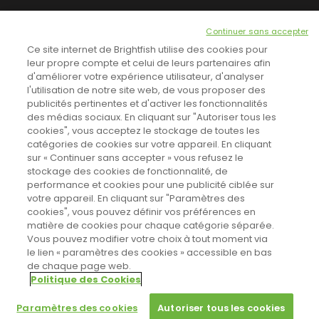
NEWSLETTER
Continuer sans accepter
INSCRIVEZ-VOUS ICI!
Ce site internet de Brightfish utilise des cookies pour
leur propre compte et celui de leurs partenaires afin
d'améliorer votre expérience utilisateur, d'analyser
l'utilisation de notre site web, de vous proposer des
TOUTES LES NEWS
publicités pertinentes et d'activer les fonctionnalités
des médias sociaux. En cliquant sur "Autoriser tous les
cookies", vous acceptez le stockage de toutes les
catégories de cookies sur votre appareil. En cliquant
CINEVOX SUR FACEBOOK
sur « Continuer sans accepter » vous refusez le
stockage des cookies de fonctionnalité, de
performance et cookies pour une publicité ciblée sur
votre appareil. En cliquant sur "Paramètres des
cookies", vous pouvez définir vos préférences en
matière de cookies pour chaque catégorie séparée.
Vous pouvez modifier votre choix à tout moment via
le lien « paramètres des cookies » accessible en bas
de chaque page web.
Politique des Cookies
Sahifa Theme
License is not validated, Go to the theme options
Designed by
Poids Plume
- Web by
Point Be
page to validate the license, You need a single license for each
© Copyright 2011-2026, All Rights Reserved -
Politique de cookies
Paramètres des cookies
Autoriser tous les cookies
domain name.
Paramètres des cookies