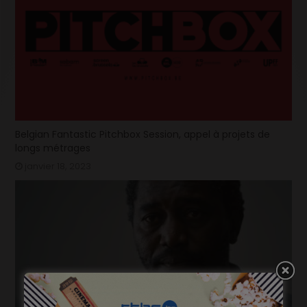
Belgian Fantastic Pitchbox Session, appel à projets de
longs métrages
janvier 18, 2023