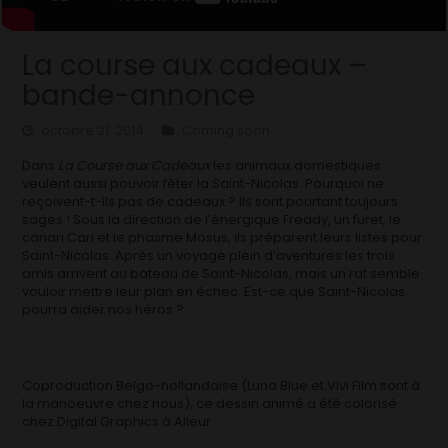
La course aux cadeaux –
bande-annonce
octobre 21, 2014
Coming soon
Dans
La Course aux Cadeaux
les animaux domestiques
veulent aussi pouvoir fêter la Saint-Nicolas. Pourquoi ne
reçoivent-t-ils pas de cadeaux ? Ils sont pourtant toujours
sages ! Sous la direction de l’énergique Freddy, un furet, le
canari Cari et le phasme Mosus, ils préparent leurs listes pour
Saint-Nicolas. Après un voyage plein d’aventures les trois
amis arrivent au bateau de Saint-Nicolas, mais un rat semble
vouloir mettre leur plan en échec. Est-ce que Saint-Nicolas
pourra aider nos héros ?
Coproduction Belgo-hollandaise (Luna Blue et Vivi Film sont à
la manoeuvre chez nous), ce dessin animé a été colorisé
chez Digital Graphics à Alleur.