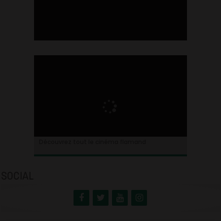
Ontdek alles over de Vlaamse cinema
Découvrez tout le cinéma flamand
SOCIAL