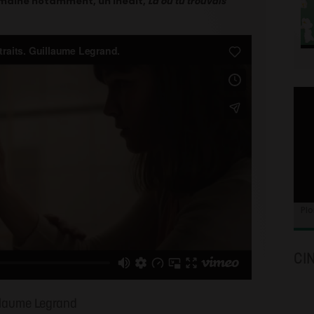
emaine notamment, un inédit,
Là où tu trouvais
Plo
CI
illaume Legrand