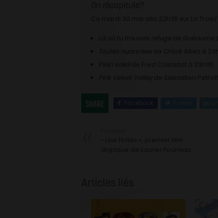
On récapitule?
Ce mardi 30 mai dès 22h35 sur La Trois/
Là où tu trouvais refuge
de Guillaume 
Toutes nuancées
de Chloé Alliez à 23
Plein soleil
de Fred Castadot à 23h05
Pink Velvet Valley
de Sébastien Petrett
Facebook
Twitter
Li
Share
Précédent
« Low Notes », premier film
atypique de Laurier Fourniau
Articles liés