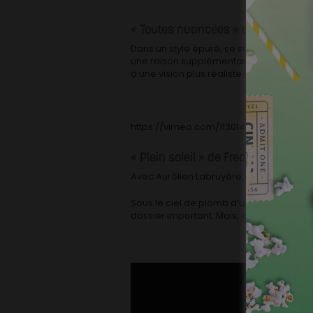
« Toutes nuancées » de Chloé Allie
Dans un style épuré, se succèdent rapid
une raison supplémentaire de les aimer.
à une vision plus réaliste et personnel
https://vimeo.com/113014851
« Plein soleil » de Fred Castadot
Avec Aurélien Labruyère, Edwige Baily, A
Sous le ciel de plomb d’une journée de c
dossier important. Mais, aveuglé par le s