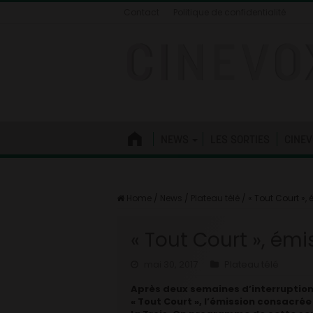
Contact
Politique de confidentialité
NEWS
LES SORTIES
CINEV
Home
/
News
/
Plateau télé
/
« Tout Court »,
« Tout Court », ém
mai 30, 2017
Plateau télé
Après deux semaines d’interruption 
« Tout Court », l’émission consacré