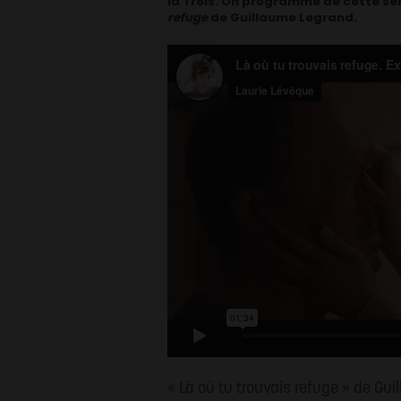
la Trois. On programme de cette s
refuge
de Guillaume Legrand.
« Là où tu trouvais refuge » de Gu