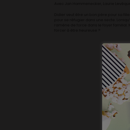
Avec Jan Hammenecker, Laurie Levêqu
Didier veut être un bon père pour sa fille
pour se réfugier dans une secte. Lorsqu’il 
ramène de force dans le foyer familial. M
forcer à être heureuse ?