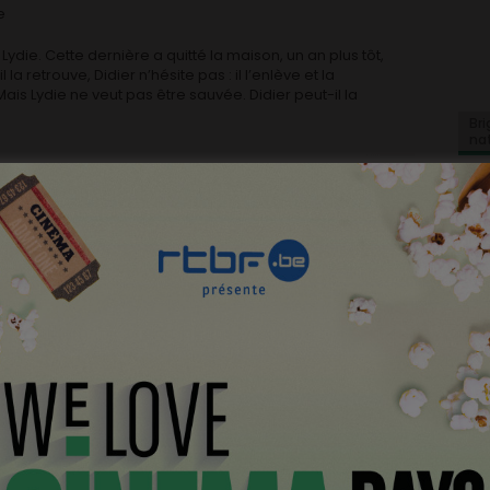
e
 Lydie. Cette dernière a quitté la maison, un an plus tôt,
la retrouve, Didier n’hésite pas : il l’enlève et la
ais Lydie ne veut pas être sauvée. Didier peut-il la
Bri
na