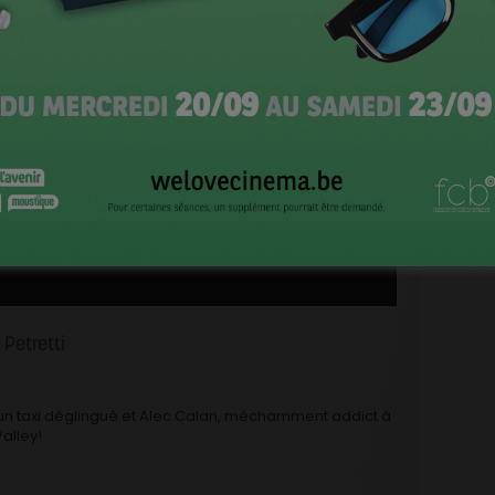
CI
 Petretti
 un taxi déglingué et Alec Calan, méchamment addict à
alley!