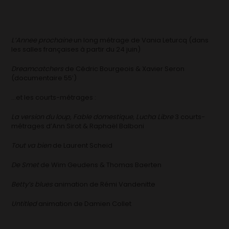
L’Annee prochaine
un long métrage de Vania Leturcq (dans
les salles françaises à partir du 24 juin)
Dreamcatchers
de Cédric Bourgeois & Xavier Seron
(documentaire 55′)
…et les courts-métrages :
La version du loup, Fable domestique, Lucha Libre
3 courts-
métrages d’Ann Sirot & Raphaël Balboni
Tout va bien
de Laurent Scheid
De Smet
de Wim Geudens & Thomas Baerten
Betty’s blues
animation de Rémi Vandenitte
Untitled
animation de Damien Collet