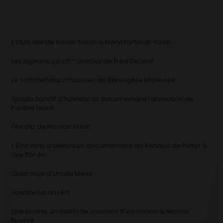
L’Ours noir
de Xavier Seron & Méryl Fortunat-Rossi
Les pigeons, ça ch** partout
de Fred De Loof
Le sommeil des amazones
de Bérengère McNeese
Spada bandit d’honneur
un documentaire/animation de
Pauline Nicoli
Fire
clip de Nicolas Guiot
L’Être venu d’ailleurs
un documentaire de Renaud de Putter &
Guy Bordin
Quiet mujo
d’Ursula Meier
Javotte
Sarah Hirtt
Une brume, un matin
de Joachim Weissmann & Nicolas
Buysse