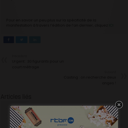
Pour en savoir un peu plus sur la spécificité de la
manifestation à travers l’édition de l’an dernier, cliquez
ICI
Précédent
Urgent : 30 figurants pour un
court métrage
Suivant
Casting : on recherche deux
anges !
Articles liés