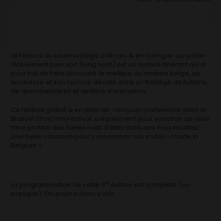
Le Festival du cinéma Belge à Nîmes & en Garrigue qui porte
diablement bien son (long nom) est un festival itinérant qui a
pour but de faire découvrir le meilleur du cinéma belge, sa
tendresse et son humour décalé dans un florilège de fictions,
de documentaires et de films d’animation.
Ce festival gratuit & en plein air, conçu en partenariat avec le
Brussel Short Film Festival, a également pour vocation de vous
faire profiter des belles nuits d’étés dans des lieux insolites.
Une belle occasion pour y rencontrer nos invités « made in
Belgium ».
e
La programmation de cette 3
édition est complète (ou
presque). On pourra donc y voir: