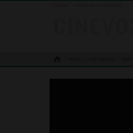
Contact
Politique de confidentialité
NEWS
LES SORTIES
CINEV