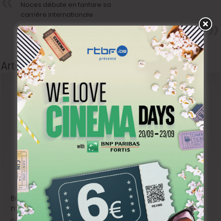
Noces débute en fanfare sa
carrière internationale
Suivant
Beau score pour La trêve sur
France 2
Articles liés
Brightfish is looking for an experienced national sales
manager