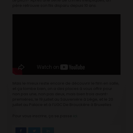
Le pitch? Après une série de crimes inexpliqués, un
père retrouve son fils disparu depuis 10 ans.
Mais le mieux reste encore de découvrir le film en salle,
et ça tombe bien, on a des places à vous offrir pour
non pas une, non pas deux, mais bien trois avant-
premières, le 19 juillet au Sauvenière à Liège, et le 20
juillet au Palace et à l’UGC De Brouckère à Bruxelles.
Pour vous inscrire, ça se passe
ici
.