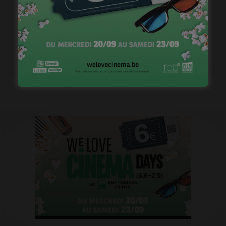
1ère image pour « Un silence » de Joachim Lafosse
janvier 12, 2023