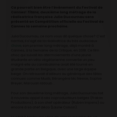
Ca pourrait bien être l’évènement du Festival de
Cannes!
Titane
, deuxième long métrage de la
réalisatrice française Julia Ducournau sera
présenté en Compétition officielle au Festival de
Cannes la semaine prochaine.
Julia Ducournau, ce nom vous dit quelque chose? C’est
normal, il s’agit de la réalisatrice du très audacieux
Grave
, son premier long métrage, déjà montré à
Cannes, à la Semaine de la Critique, en 2018. Ce film
choc qui suivait les atermoiements d’une jeune
étudiante en véto végétarienne convertie un peu
malgré elle au cannibalisme avait été tourné en
grande partie en Belgique, avec une large équipe
belge. On retrouvait d’ailleurs au générique des têtes
connues comme Mustii, Bérangère Mc Neese, Sophie
Breyer, Marouan Iddoub…
Pour son deuxième long métrage, Julia Ducournau fait
à nouveau appel à ses coproducteurs belges (Frakas
Productions), à son chef opérateur (Ruben Impens) ou
encore à sa chef déco (Laurie Colson).