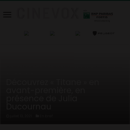
Home
/
News
/
En bref
/
Découvrez « Titane » en avant-première,
en présence de Julia Ducournau
Découvrez « Titane » en
avant-première, en
présence de Julia
Ducournau
En bref
juillet 13, 2021