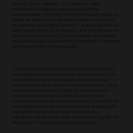
cinéma. On va « perdre » ou « gagner » dans
l’indifférence totale, recevoir un prix en toute
confidentialité. C’est peut-être mieux? La performance
passe au second plan. Les belles robes, le succès et
les paillettes ça semble dérisoire. Ce qui va survivre un
peu c’est les posts sur Instagram, celui ou celle qui fera
rire avec sa photo de PQ ou de pangolin. Mais même
ça c’est dérisoire et juste distrayant comme ce que doit
être l’univers des réseaux sociaux.
On savait qu’écrire et réaliser des oeuvres c’était par
nécessité, pour le public surtout, devenir visible ou un
peu célèbre dans un paysage, une industrie pour
pouvoir continuer à faire nos métiers mais pour tout le
monde maintenant ça s’arrête. On se pose alors?
Toutes les compétitions à venir vont sans doute
s’annuler, Cannes, qui ressemble à l’Euro ou au tour de
France tellement c’est un enjeu financier et bêtement
compétitif. Qu’est-ce qu’on va faire sans nos
déceptions de ne pas en être, de perdre ou d’y être et
de gagner? Ça veut plus dire grand chose.