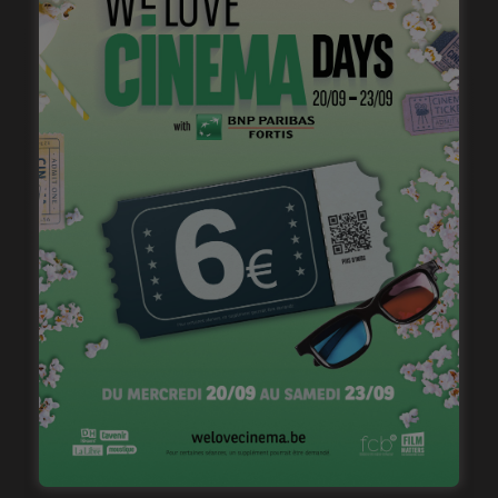
Hyppocrate c’est vachement bien et la saison 2 est en
post-prod alors ils vont peut-être la balancer avant la
fin du confinement?
South Park ça défoule pas mal niveau langage!
https://youtu.be/vLVDiqlzqFI
Podcasts à écouter?
Vieille Branche évidemment… et Gang of witches (un
nouveau à chaque pleine lune)
Recettes à mitonner?
Aller chez Picard et suivre les indications sur la boite.
Cocktails à siroter?
Bière, bière, bière.
Jeux de société
Kaleïdos, Défis nature (avec des chauves souris et des
pangolins)