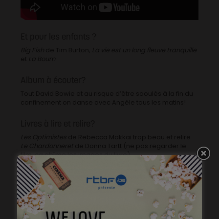
Et pour les enfants ?
Big Fish
de Tim Burton,
La vie est un long fleuve tranquille
et
La Boum
.
Album à écouter?
Tout David Bowie et au risque d’être saoulés à la fin du
confinement on danse avec Angèle tous les matins!
Livres à lire et relire?
Les Optimistes
de Rebecca Makkai trop beau et relire
Le Chardonneret
de Donna Tartt (ne pas regarder le
film, ça abîme les images du livre)
Séries à binge-watcher?
Revoir tout Le Bureau des légendes pour être prêts
pour la dernière saison dirigée par Eric Rochant et puis