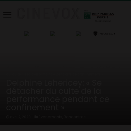
Home
/
News
/
Evenements
/
Delphine Lehericey: « Se détacher
du culte de la performance pendant ce confinement »
Delphine Lehericey: « Se
détacher du culte de la
performance pendant ce
confinement »
Evenements
Rencontres
avril 2, 2020
,