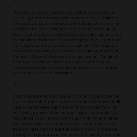
J’espère qu’on va pas tous se mettre à essayer de
devenir performants dans le confinement! S’obliger à
nouveau à un rythme soutenu en faisant comme si rien
n’était en train de changer. Refaire dedans ce qu’on
faisait dehors. Facebook est déjà rempli d’injonctions à
s’organiser, à faire des exercices physiques, mentaux,
de rangements de sa vie, à se cultiver, à enseigner à
nos enfants au mieux, à devenir le meilleur confiné du
monde… Ce sont d’autres peurs qui parlent. On dirait
qu’on a peur de soi dans un nouveau tempo, une
nouvelle énergie, du vide, du temps, le foyer comme
unique enjeu, projet, ambition.
C’est une expérience unique, alors je vais essayer de
pas me remettre dans la performance. Ce qui veut dire
ne pas se projeter dans le futur en m’obligeant à lire,
voir, faire, penser à tout ce que j’ai pas encore lu, vu,
fait, pensé avant le lockdown qui arrive. Ralentir et se
mettre en pause et on agira après, ensemble peut-
être chargés de nos expériences à chacun. C’est ce
partage-là qui sera fort. Ce qu’on a ressenti, comment