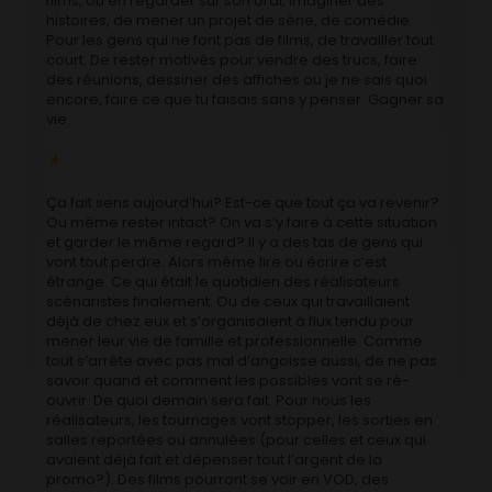
films, ou en regarder sur son ordi, imaginer des
histoires, de mener un projet de série, de comédie.
Pour les gens qui ne font pas de films, de travailler tout
court. De rester motivés pour vendre des trucs, faire
des réunions, dessiner des affiches ou je ne sais quoi
encore, faire ce que tu faisais sans y penser. Gagner sa
vie.
Ça fait sens aujourd’hui? Est-ce que tout ça va revenir?
Ou même rester intact? On va s’y faire à cette situation
et garder le même regard? Il y a des tas de gens qui
vont tout perdre. Alors même lire ou écrire c’est
étrange. Ce qui était le quotidien des réalisateurs
scénaristes finalement. Ou de ceux qui travaillaient
déjà de chez eux et s’organisaient à flux tendu pour
mener leur vie de famille et professionnelle. Comme
tout s’arrête avec pas mal d’angoisse aussi, de ne pas
savoir quand et comment les possibles vont se ré-
ouvrir. De quoi demain sera fait. Pour nous les
réalisateurs, les tournages vont stopper, les sorties en
salles reportées ou annulées (pour celles et ceux qui
avaient déjà fait et dépenser tout l’argent de la
promo?). Des films pourront se voir en VOD, des