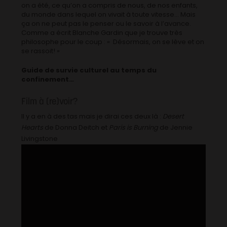
on a été, ce qu’on a compris de nous, de nos enfants,
du monde dans lequel on vivait à toute vitesse… Mais
ça on ne peut pas le penser ou le savoir à l’avance.
Comme a écrit Blanche Gardin que je trouve très
philosophe pour le coup : « Désormais, on se lève et on
se rassoit! »
Guide de survie culturel au temps du
confinement…
Film à (re)voir?
Il y a en à des tas mais je dirai ces deux là :
Desert
Hearts
de Donna Deitch et
Paris is Burning
de Jennie
Livingstone