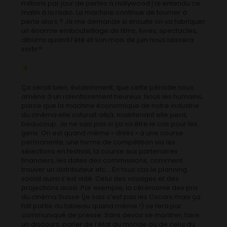
millions par jour de pertes à Hollywood j’ai entendu ce
matin à la radio. La machine continue de tourner à
perte alors ? Je me demande si ensuite on va fabriquer
un énorme embouteillage de films, livres, spectacles,
albums quand l’été et son mois de juin nous laissera
sortir?
Ça serait bien, évidemment, que cette période nous
amène à un ralentissement heureux. Nous les humains,
parce que la machine économique de notre industrie
du cinéma elle saturait déjà, maintenant elle perd,
beaucoup. Je ne sais pas si ça va être le cas pour les
gens. On est quand même « drilés » à une course
permanente, une forme de compétition via les
sélections en festival, la course aux partenaires
financiers, les dates des commissions, comment
trouver un distributeur etc… En tous cas le planning
social aussi s’est vidé. Celui des voyages et des
projections aussi. Par exemple, la cérémonie des prix
du cinéma Suisse (je sais c’est pas les Oscars mais ça
fait partie du tableau quand même !) se fera par
communiqué de presse. Sans devoir se montrer, faire
un discours, parler de l’état du monde ou de celui du