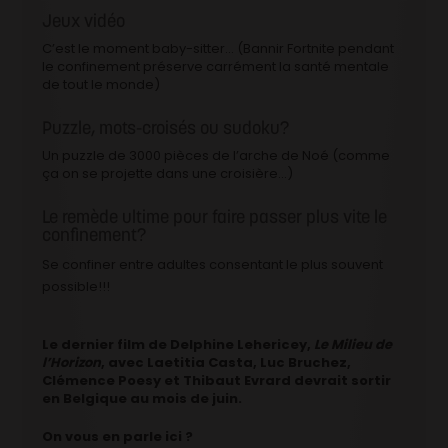
Jeux vidéo
C’est le moment baby-sitter… (Bannir Fortnite pendant
le confinement préserve carrément la santé mentale
de tout le monde)
Puzzle, mots-croisés ou sudoku?
Un puzzle de 3000 pièces de l’arche de Noé (comme
ça on se projette dans une croisière…)
Le remède ultime pour faire passer plus vite le
confinement?
Se confiner entre adultes consentant le plus souvent
possible!!!
Le dernier film de Delphine Lehericey,
Le Milieu de
l’Horizon
, avec Laetitia Casta, Luc Bruchez,
Clémence Poesy et Thibaut Evrard devrait sortir
en Belgique au mois de juin.
On vous en parle ici ?