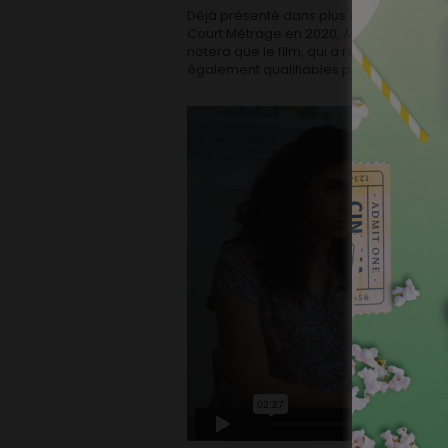
Déjà présenté dans plus de 80 festivals 
Court Métrage en 2020,
Matriochkas
pou
notera que le film, qui a remporté en jui
également qualifiables pour les Oscars