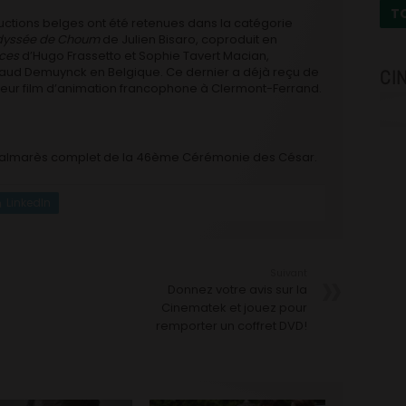
T
tions belges ont été retenues dans la catégorie
dyssée de Choum
de Julien Bisaro, coproduit en
ces
d’Hugo Frassetto et Sophie Tavert Macian,
rnaud Demuynck en Belgique. Ce dernier a déjà reçu de
CI
lleur film d’animation francophone à Clermont-Ferrand.
e palmarès complet de la 46ème Cérémonie des César.
LinkedIn
Suivant
Donnez votre avis sur la
Cinematek et jouez pour
remporter un coffret DVD!