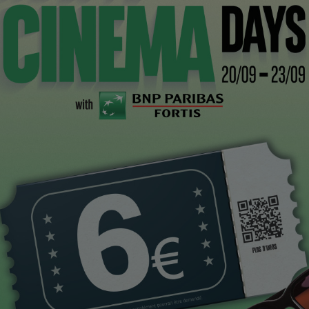
à travers le monde et auréolé du Magritte du Meilleur
rsuit sa carrière de la plus belle des manière. On
n dernier le Grand Prix au Festival de Palm Springs, est
!
Bri
na