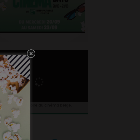
ngez dans l’histoire du cinéma belge.
NEJOB