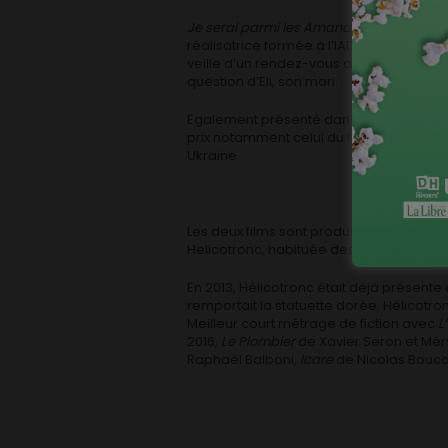
Je serai parmi les Amandiers
est le troi
réalisatrice formée à l’IAD livre un film 
veille d’un rendez-vous administratif im
question d’Eli, son mari.
Egalement présenté dans une trentaine d
prix notamment celui du Meilleur Court M
Ukraine.
Les deux films sont produits par Julie E
Helicotronc, habituée des cérémonies p
En 2013, Hélicotronc était déjà présent
remportait la statuette dorée. Hélicotron
Meilleur court métrage de fiction avec
L
2016,
Le Plombier
de Xavier Seron et Méry
Raphaël Balboni,
Icare
de Nicolas Boucar