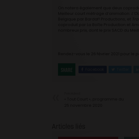
On notera également que deux coproduc
Meilleur court métrage d’animation:
L’O
Belgique par Bardaf! Productions, et
Tra
coproduit par La Boîte Production et A
nombreux prix, dont le prix SACD du Mei
Rendez-vous le 26 février 2021 pour l
Facebook
Twitter
Share
Précédent
« Tout Court », programme du
25 novembre 2020
Articles liés