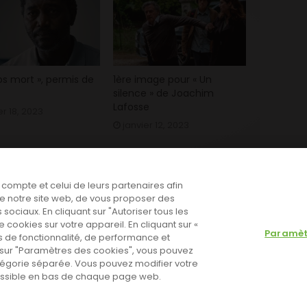
s mort », permis de
1ère image pour « Un
silence » de Joachim
Lafosse
er 18, 2023
janvier 12, 2023
e compte et celui de leurs partenaires afin
n de notre site web, de vous proposer des
 sociaux. En cliquant sur "Autoriser tous les
cookies sur votre appareil. En cliquant sur «
Paramèt
 de fonctionnalité, de performance et
nt sur "Paramètres des cookies", vous pouvez
tégorie séparée. Vous pouvez modifier votre
cessible en bas de chaque page web.
 Go to the theme options page to validate the license, You need
olitique de cookies