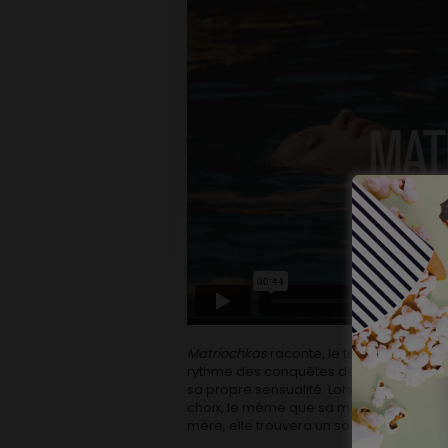
Matriochkas
raconte, le temps d’un été, l
rythme des conquêtes de celle-ci. C’est
sa propre sensualité. Lorsqu’elle appren
choix, le même que sa mère à son âge. 
mère, elle trouvera un soutien là où elle 