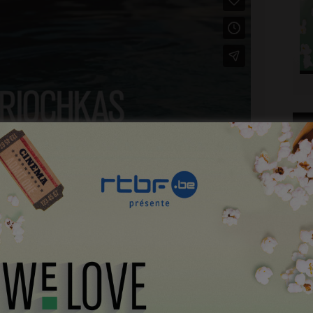
Plo
’histoire d’Anna, 16 ans, qui vit avec sa jeune mère, au
 la fin de l’été, celui où Anna a commencé à découvrir
d qu’elle est enceinte, elle se retrouve confrontée à un
CI
Et si ce choix implique de peut-être rompre avec sa
ne s’y attendait pas.