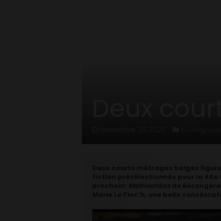
Home
/
News
/
Coming soon
/
Deux cour
Deux court
novembre 26, 2020
Coming soo
Deux courts métrages belges figure
fiction présélectionnés pour la 46e 
prochain:
Matriochkas
de Bérangère
Marie Le Floc’h, une belle consécrati