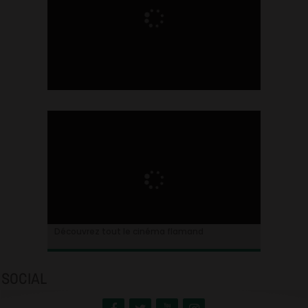
Ontdek alles over de Vlaamse cinema
Découvrez tout le cinéma flamand
SOCIAL