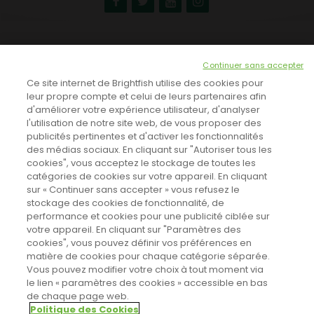
NEWSLETTER
Continuer sans accepter
INSCRIVEZ-VOUS ICI!
Ce site internet de Brightfish utilise des cookies pour
leur propre compte et celui de leurs partenaires afin
d'améliorer votre expérience utilisateur, d'analyser
l'utilisation de notre site web, de vous proposer des
TOUTES LES NEWS
publicités pertinentes et d'activer les fonctionnalités
des médias sociaux. En cliquant sur "Autoriser tous les
cookies", vous acceptez le stockage de toutes les
catégories de cookies sur votre appareil. En cliquant
CINEVOX SUR FACEBOOK
sur « Continuer sans accepter » vous refusez le
stockage des cookies de fonctionnalité, de
performance et cookies pour une publicité ciblée sur
votre appareil. En cliquant sur "Paramètres des
cookies", vous pouvez définir vos préférences en
matière de cookies pour chaque catégorie séparée.
Vous pouvez modifier votre choix à tout moment via
le lien « paramètres des cookies » accessible en bas
de chaque page web.
Politique des Cookies
Sahifa Theme
License is not validated, Go to the theme options
Designed by
Poids Plume
- Web by
Point Be