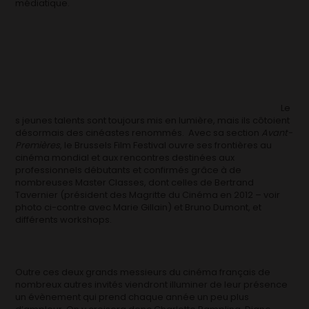
médiatique.
Le
s jeunes talents sont toujours mis en lumière, mais ils côtoient
désormais des cinéastes renommés. Avec sa section
Avant-
Premières
, le Brussels Film Festival ouvre ses frontières au
cinéma mondial et aux rencontres destinées aux
professionnels débutants et confirmés grâce à de
nombreuses Master Classes, dont celles de Bertrand
Tavernier (président des Magritte du Cinéma en 2012 – voir
photo ci-contre avec Marie Gillain) et Bruno Dumont, et
différents workshops.
Outre ces deux grands messieurs du cinéma français de
nombreux autres invités viendront illuminer de leur présence
un évènement qui prend chaque année un peu plus