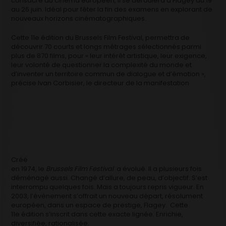
consacré au cinéma européen, il se déroulera à Flagey du 19
au 26 juin. Idéal pour fêter la fin des examens en explorant de
nouveaux horizons cinématographiques.
Cette 11e édition du Brussels Film Festival, permettra de
découvrir 70 courts et longs métrages sélectionnés parmi
plus de 870 films, pour « leur intérêt artistique, leur exigence,
leur volonté de questionner la complexité du monde et
d’inventer un territoire commun de dialogue et d’émotion »,
précise Ivan Corbisier, le directeur de la manifestation
Créé
en 1974, le
Brussels Film Festival
a évolué. Il a plusieurs fois
déménagé aussi. Changé d’allure, de peau, d’objectif. S’est
interrompu quelques fois. Mais a toujours repris vigueur. En
2003, l’évènement s’offrait un nouveau départ, résolument
européen, dans un espace de prestige, Flagey. Cette
11e édition s’inscrit dans cette exacte lignée. Enrichie,
diversifiée, rationalisée.