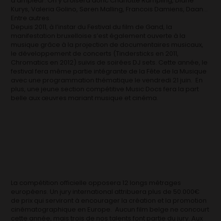
d’ampleur. On y croisera donc Charlotte Rampling, Diane
Kurys, Valeria Golino, Søren Malling, Francois Damiens, Daan…
Entre autres.
Depuis 2011, à l’instar du Festival du film de Gand, la
manifestation bruxelloise s’est également ouverte à la
musique grâce à la projection de documentaires musicaux,
le développement de concerts (Tindersticks en 2011,
Chromatics en 2012) suivis de soirées DJ sets. Cette année, le
festival fera même partie intégrante de la Fête de la Musique
avec une programmation thématique le vendredi 21 juin. En
plus, une jeune section compétitive Music Docs fera la part
belle aux œuvres mariant musique et cinéma.
La compétition officielle opposera 12 longs métrages
européens. Un jury international attribuera plus de 50.000€
de prix qui serviront à encourager la création et la promotion
cinématographique en Europe. Aucun film belge ne concourt
cette année, mais trois de nos talents font partie du jury. Aux