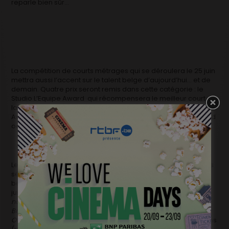
reparle bien sûr…
La compétition de courts métrages qui se déroulera le 25 juin
mettra aussi l’accent sur le talent belge d’aujourd’hui… et de
demain. Quatre prix seront remis dans cette catégorie : le
Studio L’Equipe Award qui récompensera le meilleur court de
la compétition (1.500€), l’ARFF Award (700€), le Cinelab
Award pour la meilleure image (1.500€) et UPCB/UBFP Award
octroyé par les journalistes de cinéma (750 €).
Le cinéma belge sera tout particulièrement à la fête dans les
séances en plein air avec sept longs métrages bleu-blanc-
belges et une copro de luxe à savoir
Le Cochon de Gaza
(19
juin). Ces projections seront donc l’occasion de (re)voir
Au
nom du Fils
(20/06), Tango Libre (21/06), The Broken Circle
Breakdown (22/06, Torpedo (23/06), Mobile Home (24/06),
Offline (25/06)
et
A Perdre la Raison
(26/06)
.
Soit tous les films