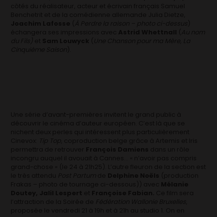
côtés du réalisateur, acteur et écrivain français Samuel
Benchetrit et de la comédienne allemande Julia Dietze,
Joachim Lafosse
(
À Perdre la raison – photo ci-dessus
)
échangera ses impressions avec
Astrid Whettnall
(
Au nom
du Fils)
et
Sam Louwyck
(
Une Chanson pour ma Mère, La
Cinquième Saison
).
Une série d’avant-premières invitent le grand public à
découvrir le cinéma d’auteur européen. C’est là que se
nichent deux perles qui intéressent plus particulièrement
Cinevox:
Tip Top
, coproduction belge grâce à Artemis et Iris
permettra de retrouver
François Damiens
dans un rôle
incongru auquel il avouait à Cannes… « n’avoir pas compris
grand-chose » (le 24 à 21h25). L’autre fleuron de la section est
le très attendu
Post Partum
de
Delphine Noëls
(production
Frakas – photo de tournage ci-dessous)) avec
Mélanie
Doutey, Jalil Lespert
et
Françoise Fabian.
Ce film sera
l’attraction de la Soirée de
Fédération Wallonie Bruxelles
,
proposée le vendredi 21 à 19h et à 21h au studio 1. On en