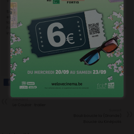
(minus un) qui ont fait le buzz ces douze derniers mois.
Sacré programme ! D’autant que ces séances sont gratuites
et accessibles à tous. Elles se dérouleront dès la tombée de
la nuit à 22h30 sur la Place Sainte-Croix, devant l’église et
l’entrée du festival. Comme chaque année, les organisateurs
implorer le climat de rester clément…
Précédent
Le Couloir : trailer
Suivant
Bouli boucle la (Grande)
Boucle au Kinépolis