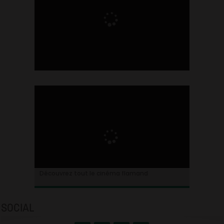
Ontdek alles over de Vlaamse cinema
Découvrez tout le cinéma flamand
SOCIAL