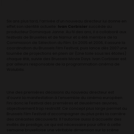
Six ans plus tard, l’arrivée d’un nouveau directeur lui donne en
effet son identité actuelle:
Ivan Corbisier
succède au
producteur Dominique Janne. Au fil des ans, il a collaboré aux
festivals de Bruxelles et de Namur et a été membre de la
Commission de Sélection du Film. En 2005 et 2006, il assure la
coordination du Brussels Film Festival, puis lance dès 2007 une
tournée de projections en plein air (Une toile sous les étoiles)
chaque été, suivie des Brussels Movie Days. Ivan Corbisier est
par ailleurs responsable de la programmation cinéma de
Wolubilis.
Une des premières décisions du nouveau directeur est
d’ouvrir la manifestation à l’ensemble du cinéma européen.
Fini donc le Festival des premières et deuxièmes œuvres,
objectivement trop restrictif. Ce concept plus large permet au
Brussels Film Festival d’accompagner au plus près la carrière
des cinéastes découverts. Il l’autorise aussi à accueillir des
invités de prestige, ce qui est nécessaire pour offrir à cette
semaine bruxelloise une véritable dimension sur la scène